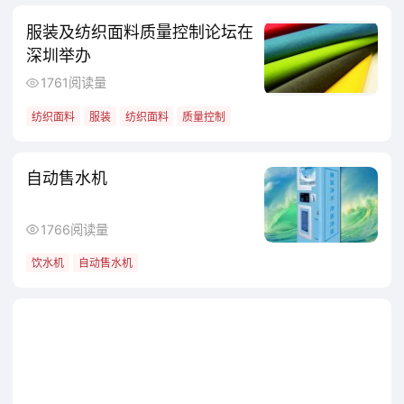
服装及纺织面料质量控制论坛在
减压阀的工作依赖 “压力反馈 + 阀芯动作”
深圳举办
的闭环调节机制，以最常见的活塞式减压阀为
1761阅读量
例，具体过程分三步：
纺织面料
服装
纺织面料
质量控制
1.初始减压：高压流体从进口进入阀体，
自动售水机
推动阀芯(或活塞)移动，压缩阀芯下方的弹
簧。此时阀芯与阀座之间形成缝隙，高压流体
1766阅读量
通过缝隙节流降压，变为低压流体从出口流
饮水机
自动售水机
出。
2.压力反馈：出口端的低压流体会通过阀
体内部的反馈通道，作用在阀芯的另一侧(与弹
簧相反的一侧)，形成一个 “反馈压力”。这个压