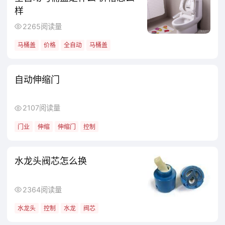
样
产精度。民用场景中，自来水减压阀可避免高
2265阅读量
层住户因水压过高导致水龙头出水飞溅，或低
马桶盖
价格
全自动
马桶盖
层住户因水压过低导致热水器无法启动。
3.节约能源与降低损耗：当下游设备无需
自动伸缩门
高压流体时，减压阀可将压力降至合理水平，
2107阅读量
减少因高压导致的管路泄漏、设备磨损和能源
浪费。比如工业循环水系统，若用高压直接输
门业
伸缩
伸缩门
控制
送，会增加水泵能耗和管路阻力损失，通过减
压阀将压力适配下游需求，可降低水泵负荷，
水龙头阀芯怎么换
节约电能。
2364阅读量
减压阀的工作原理
水龙头
控制
水龙
阀芯
工作原理：自动调节实现减压稳压