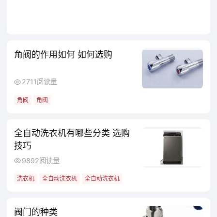
力会与弹簧的弹力形成对抗，当出口压力升高
时，反馈压力增大，推动阀芯向关闭方向移
动，减小阀芯与阀座的缝隙，降低流体通过
量，从而抑制出口压力继续升高。
角阀的作用如何 如何选购
3.动态平衡：若出口压力降低，反馈压力
2711阅读量
随之减小，弹簧的弹力会推动阀芯向打开方向
角阀
角阀
移动，增大阀芯与阀座的缝隙，增加流体通过
量，使出口压力回升。通过这种 “压力升高则
全自动洗衣机有哪些分类 选购
关小、压力降低则开大” 的自动调节，出口压
技巧
9892阅读量
力能始终稳定在预设的压力值附近，不受进口
压力波动或下游流量变化的大幅影响。
洗衣机
全自动洗衣机
全自动洗衣机
阀门的种类