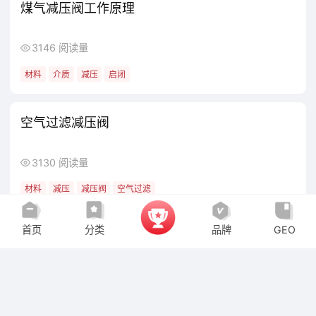
脉冲阀工作原理
3151 阅读量
材料
气阻
脉冲
阀类
煤气减压阀工作原理
3146 阅读量
材料
介质
减压
启闭
首页
分类
品牌
GEO
空气过滤减压阀
3130 阅读量
材料
减压
减压阀
空气过滤