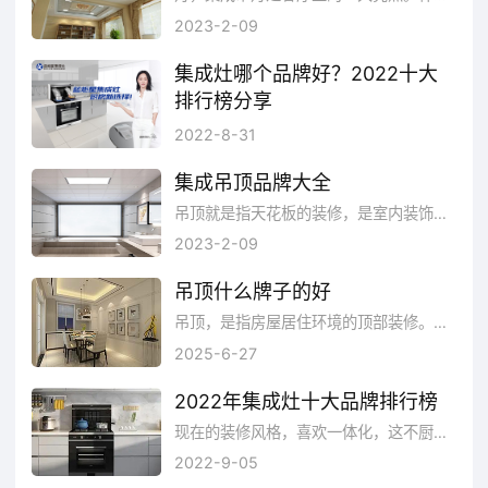
2023-2-09
集成灶哪个品牌好？2022十大
排行榜分享
集成灶是一种集吸油烟机、燃气灶、消毒柜、储藏柜等多种功能于一体的厨房电器，行业里亦称作环保灶或集成环保灶。具有节省空间、抽油烟效果好，节能低耗环保等优点。一般的集成灶吸油率达到95%，油烟吸净率越高，质量越好，有些品牌集成灶油烟吸净率达到了99.95%的极限指标。那么集成灶有哪些好品牌呢?这里精心为您推荐十个集成灶品牌，他们产品质量很好，款式也多样，相信总有一款适合您，一起来了解一下这些品牌吧!
2022-8-31
集成吊顶品牌大全
吊顶就是指天花板的装修，是室内装饰的重要部分之一，而集成吊顶是将取暖、换气、照明、金属吊顶四大功能集成一体，即厨卫间取暖、换气...
2023-2-09
吊顶什么牌子的好
吊顶，是指房屋居住环境的顶部装修。简单的说，就是指天花板的装修，是室内装饰的重要部分之一。你想知道什么牌子的吊顶好?下面小编...
2025-6-27
2022年集成灶十大品牌排行榜
现在的装修风格，喜欢一体化，这不厨房里的集成灶就非常的受欢迎。这里综合产品销量、用户口碑、网友投票等指标评选出了集成灶一线知名品牌，主要有这几个品牌：板川、金利、金帝、凯度、帅丰、森歌、亿田等。
2022-9-05