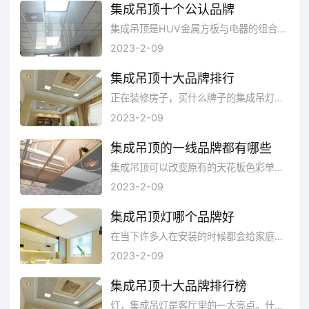
集成吊顶十个公认品牌
集成吊顶是HUV金属方板与电器的组合。分扣板模块、取暖模块、照明模块、换气模块。安装简单，布置灵活，维修方便，成为卫生间、厨房吊顶的主流，在这里，品牌网依托大数据技术,综合品牌实力、产品销量、用户口碑、网友投票等指标评选出了比较好的集成吊顶，让大家都选择到合适自己的产品。
2023-2-09
集成吊顶十大品牌排行
正在装修房子，买什么牌子的集成吊灯比较好呢?品牌网小编为大家整理了十大集成吊灯品牌排行榜，希望能够为您选购什么牌子的集...
2023-2-09
集成吊顶的一线品牌都有哪些
集成吊顶可以改变原有的天花板色彩单调的不足，能够给整体家居装修风格打造统一的效果，同时还可以隐藏安装在天花板上的电器线路，让天花板看起来更简洁。集成吊顶要选择好的品牌，因为集成吊顶一旦装好了轻易不会更换，不然会很麻烦。以下就是集成吊顶的一线品牌，一起来看。
2023-2-09
集成吊顶灯哪个品牌好
在当下许多人在安装的时候都会给家庭安装集成的一种吊顶灯，这样吊顶灯不仅具有很强美观性。而且形式也非常多，可以根据整个吊顶的风格和一些位置做一些变化的特点。那么集成吊顶灯哪个品牌好?我们一起来看看吧。
2023-2-09
集成吊顶十大品牌排行榜
灯，集成吊灯是客厅里的一大亮点。什么牌子的集成吊灯比较好呢?品牌网小编特地整理了集成吊灯十大品牌排行榜希望能够为您选购什么...