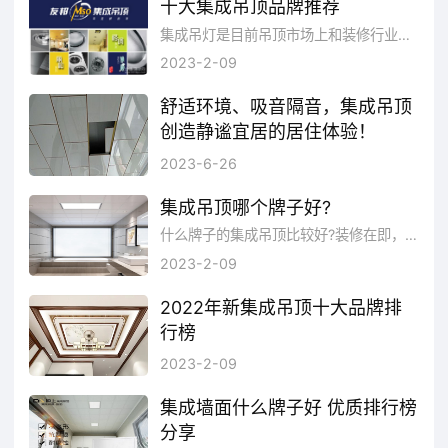
十大集成吊顶品牌推荐
集成吊灯是目前吊顶市场上和装修行业中比较受人们欢迎的一种吊顶形式，但是市场上有太多的集成吊顶的品牌了，以至于我们在选择的时候有种...
2023-2-09
舒适环境、吸音隔音，集成吊顶
创造静谧宜居的居住体验！
集成吊顶在外观设计上非常注重美感和大气感。通过吊顶的设计和选材，可以将整个空间瞬间提升到另一个层次。无论是简约现代还是古典奢华风格，集成吊顶都能够完美融入，为空间增添独特的魅力。
2023-6-26
集成吊顶哪个牌子好?
什么牌子的集成吊顶比较好?装修在即，当然房间的每一处都要精心的策划，因为这是我们的家。尤其是吊顶要亮堂大气。下面品牌网小编...
2023-2-09
2022年新集成吊顶十大品牌排
行榜
集成吊顶是金属方板与电器的组合。分扣板模块、取暖模块、照明模块、换气模块。安装简单，布置灵活，维修方便，成为卫生间、厨房吊顶的主流。那么集成吊顶有哪些好牌子呢?品牌网依托大数据技术,综合品牌实力、产品销量、用户口碑、网友投票等近百项指标评选出了集成吊顶品牌排行榜，供大家参考选择。
2023-2-09
集成墙面什么牌子好 优质排行榜
分享