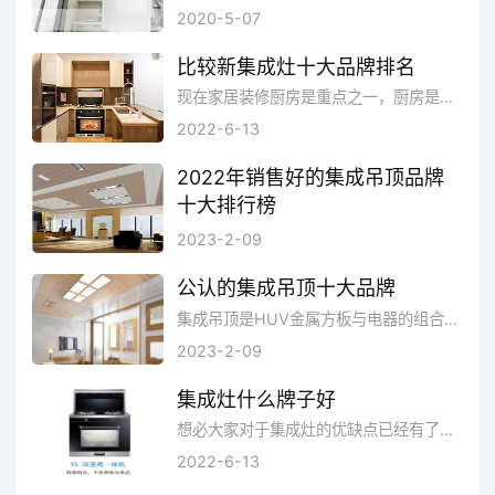
集成墙面是针对家装污染以及工序繁琐等弊端，提出的集成化全屋装修解决方案。好的集成墙面不仅保温、隔热和隔音，还能放水、防潮和易擦洗不变形的功能，所以在现在的集成墙面的应用可谓是非常之广泛。
2020-5-07
比较新集成灶十大品牌排名
现在家居装修厨房是重点之一，厨房是烹饪解决我们饮食的地方，每个家庭主妇都希望厨房装修的漂漂亮亮比较舒适的，这样她才能比较方便的...
2022-6-13
2022年销售好的集成吊顶品牌
十大排行榜
集成吊顶是金属方板与电器的组合。分扣板模块、取暖模块、照明模块、换气模块。安装简单，布置灵活，维修方便，成为卫生间、厨房吊顶的主流。目前市面上的集成吊顶琳琅满目，各种样式，品牌也有很多，但是质量和价格也是参差不齐，不太懂这个行业的根本不知道该怎么选，所以想要找到自己心仪的集成吊顶品牌要怎么选呢?今天跟大家分享一下市面上比较好的集成吊顶品牌，这些品牌深受许多人的青睐，下面为大家介绍一下。
2023-2-09
公认的集成吊顶十大品牌
集成吊顶是HUV金属方板与电器的组合。分扣板模块、取暖模块、照明模块、换气模块。安装简单，布置灵活，维修方便，成为卫生间、厨房吊顶的主流
2023-2-09
集成灶什么牌子好
想必大家对于集成灶的优缺点已经有了很大的了解，但是光是知道集成灶的优缺点还不够，在选购的时候选什么样的集成灶更好?什么牌子的集...
2022-6-13