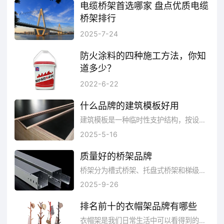
电缆桥架首选哪家 盘点优质电缆
桥架排行
电缆桥架，在我们生活中接触的很多，它可以帮助我们在高空中建筑，我们生活中遇到的桥梁就是以桥架巩固。正因为如此，桥架的质量关乎我们的生命安全，在面对品牌的选择时，我们更不应该马虎，下面小编为您列举了桥架十大品牌排行榜供您参考。
2025-7-24
防火涂料的四种施工方法，你知
道多少？
建筑防火是消防科学技术的一个重要领域，而防火涂料又是防火建筑材料中的重要组成部分。防火涂料是指涂装在物体表面，可防止火灾发生，阻止火势蔓延传播或隔离火源。防火涂料的种类很多，按用途和使用对象的不同，其施工方法也各有差异，下面为大家介绍一下防火涂料的四种施工方法。
2022-6-22
什么品牌的建筑模板好用
建筑模板是一种临时性支护结构，按设计要求制作，使混凝土结构、构件按规定的位置、几何尺寸成形，保持其正确位置，并承受建筑模板自重及作用在其上的外部荷载。进行模板工程的目的，是保证混凝土工程质量与施工安全、加快施工进度和降低工程成本。
2025-5-16
质量好的桥架品牌
桥架分为槽式桥架、托盘式桥架和梯级式桥架、网格桥架等结构，由支架、托臂和安装附件等组成。那么质量好的桥架品牌有哪些呢？品牌网依托大数据技术,综合品牌实力、产品销量、用户口碑、网友投票等指标评选出了质量好的桥架品牌。
2025-9-26
排名前十的衣帽架品牌有哪些
衣帽架是我们日常生活中可以看得到的产品，品牌也有很多。当然并不见得每个衣帽架品牌都合适自己。因为市面上衣帽架的品牌也是五花八门的，那到底选择什么样的品牌比较好呢?排名前十的衣帽架有哪些？在这里经过网友投票等条件选出了排名前十的衣帽架品牌，主要是这几款：三强家具、IKEA宜家、溢彩年华、友利特、BAOYOUNI宝优妮、心家宜、空间生活、亿家达、Homestar好事达、好乐家。