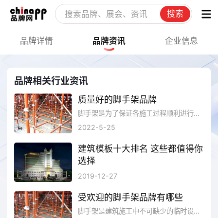
搜索
品牌详情
品牌资讯
企业信息
品牌相关行业资讯
质量好的脚手架品牌
脚手架是为了保证各施工过程顺利进行而搭设的工作平台，不同类型的工程施工会选用不同用途的脚手架，可以让施工人员在不同部位进行工作，能够保证施工人员在高操作时的安全，起到临边防护的作用。总而言之，脚手架是高空作业的好帮手，对施工安全、工程进度和施工质量有着直接影响。那么脚手架有哪些好牌子呢?品牌网依托大数据技术,综合品牌实力、产品销量、用户口碑、网友投票等近百项指标评选出了脚手架品牌排行榜，供大家参考选择。
2022-5-25
建筑模板十大排名 这些都值得你
选择
建筑施工中对于墙体、柱体、过梁、顶板、楼梯、电梯井等的建造都需要各种各样的建筑模板，建筑模板是一种临时性支护结构，按设计要求制作，使混凝土结构、构件按规定的位置、几何尺寸成形，保持其正确位置，并承受建筑模板自重及作用在其上的外部荷载。
2019-12-27
受欢迎的脚手架品牌有哪些
脚手架是建筑施工中不可缺少的临时设施，是为解决在建筑物高部位施工而专门搭设的。如今脚手架不仅施工安全可靠，装拆速度快，而且脚手架用钢量可减少33%，装拆工效提高两倍以上，施工成本可明显下降，施工现场文明、整洁。那么受欢迎的脚手架品牌有哪些?我们一起来看看吧。