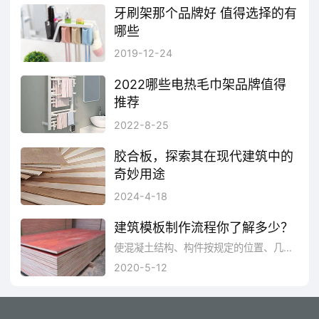
牙刷架那个品牌好 值得选择的有
哪些
牙刷架什么牌子好？牙刷架有哪些质量好的品牌？下面品牌网小编为大家介绍牙刷架十大品牌，这十大品牌分别是：茶花CHAHUA、3M、绿之源、欧润哲orange、太力TAILI、FaSoLa、丽固LEC、云蕾、美丽雅Maryya、佳佰。
2019-12-24
2022哪些电热毛巾架品牌值得
推荐
​电热毛巾架通电加热，起到烘干毛巾的作用，这对于潮湿的南方来说非常有帮助。南方阴雨天气多，每次在开春或夏末总会有回南天或梅雨天的情况，空气湿度大，卫浴里毛巾湿哒哒的容易滋生细菌，若是有一个具有烘干作用的毛巾架,情况就会好很多。所以我们在这里总结了一些电热毛巾架的品牌，来看看2022哪些电热毛巾架品牌值得推荐吧!
2022-8-25
胶合板，探索其在现代建筑中的
奇妙用途
在当代建筑设计中，胶合板作为一种多功能材料，正以其独特的特性和广泛的应用领域，展现出了惊人的魅力和奇妙的用途。胶合板具有良好的强度和稳定性，使其成为了现代建筑中常见的结构材料之一。胶合板作为一种多功能材料，在现代建筑中展现出了丰富的用途和潜力。通过其多样化的外观设计、灵活的结构应用、创意的室内装饰以及可持续的环保特性，胶合板正在成为当代建筑设计中不可或缺的一部分。
2024-4-18
建筑模板制作流程你了解多少？
使混凝土结构、构件按规定的位置、几何尺寸成形，保持其正确位置，并承受建筑模板自重及作用在其上的外部荷载。进行模板工程的目的，是保证混凝土工程质量与施工安全、加快施工进度和降低工程成本。
2020-5-12