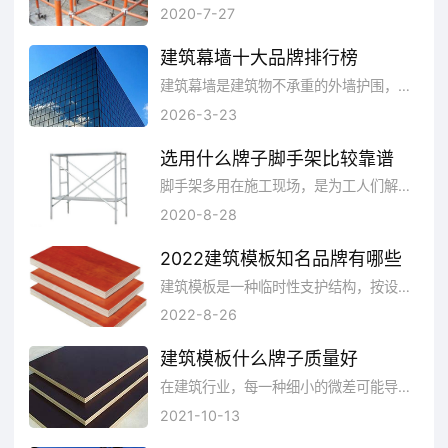
2020-7-27
建筑幕墙十大品牌排行榜
建筑幕墙是建筑物不承重的外墙护围，通常由面板(玻璃、铝板、石板、陶瓷板等)和后面的支承结构(铝横梁立柱、钢结构、玻璃肋等等)组成。
2026-3-23
选用什么牌子脚手架比较靠谱
脚手架多用在施工现场，是为工人们解决垂直水平运输而搭建的各种支架。材质上有竹子、钢管和木头的不同，结构上也有多种形式的划分，具体的选用要根据具体的需要来定。我国的基建业务非常发达，在脚手架业务上业发展得很好，以下都是脚手架品牌，哪个牌子的脚手架比较靠谱?一起来看。
2020-8-28
2022建筑模板知名品牌有哪些
建筑模板是一种临时性支护结构，按设计要求制作，使混凝土结构、构件按规定的位置、几何尺寸成形，保持其正确位置，并承受建筑模板自重及作用在其上的外部荷载。那么建筑模板有哪些好牌子呢?品牌网依托大数据技术,综合品牌实力、产品销量、用户口碑、网友投票等近百项指标评选出了建筑模板品牌排行榜，供大家参考选择。
2022-8-26
建筑模板什么牌子质量好
在建筑行业，每一种细小的微差可能导致整个工程项目的失败，建筑模板在工程施工对于工程的质量把控有着重要的影响，因此正确的选用建筑模板十分重要。
2021-10-13