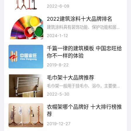
2022-6-09
2022建筑涂料十大品牌排名
建筑涂料具有装饰功能、保护功能和居住性改进功能。各种功能所占的比重因使用目的不同而不尽相同，所以建筑材料的运用都是很有必要的。那么建筑涂料有哪些好牌子呢?品牌网依托大数据技术,综合品牌实力、产品销量、用户口碑、网友投票等近百项指标评选出了建筑涂料品牌排行榜，供大家参考选择。
2024-1-12
千篇一律的建筑模板 中国忠旺给
你不一样的体验
千篇一律的建筑模板，为什么中国忠旺可以给你不一样的体验呢？中国忠旺的“四体合一”的业务模式，一切功能感觉都有。看看忠旺能带来什么体验？
2019-8-22
毛巾架十大品牌推荐
毛巾架一般用于挂毛巾、浴巾，主要使用场所为浴室，也可用于美观装饰，例如放置花盆、堆放杂物等。有的功能齐全的毛巾架还有加热、烘干、消毒，抑制细菌的生长等功能。目前市面上的毛巾架琳琅满目，各种样式，品牌也有很多，但是质量和价格也是参差不齐，不知道品牌根本不知道该怎么选，想要找到自己心仪的毛巾架品牌要怎么选呢?今天跟大家分享一下市面上不错的毛巾架品牌，像帝朗、莱尔诗丹、华亿达、天朗、汇泰龙、雅鼎、银晶、摩恩、科勒、雅之杰等都很不错，深受许多消费者的青睐，下面为大家介绍一下。
2022-5-30
衣帽架哪个品牌好 十大排行榜推
荐
衣帽架按材质可以分为：木质衣帽架、金属衣帽架、塑料衣帽架、藤制衣帽架。衣帽架的搭配技巧是风格一致性、颜色协调性和尺寸相配性，衣帽架的清洁等五点。衣帽架的品牌选择也是极为重要的，那么衣帽架哪个品牌好?今天小编就来推荐一下衣帽架十大品牌排行榜。
2019-12-27