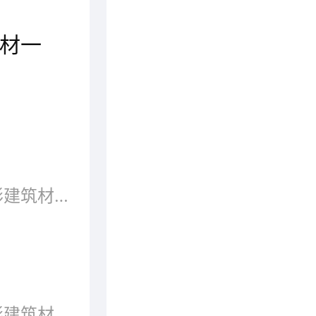
材一
最严重的一次，因生产交期延误，市场上鹏鸿板材断货1个月，给快速成长期的企业造成了巨大影响。2024年6月，鹏鸿在杭州召开南方经销商大会，正式拉开南方高速增长的序幕。国字号实力品牌、品质双重背书，再次拉升了鹏鸿品牌的综合价值。以签约国家击剑队为契机，鹏鸿品牌形象全新升级。2025年，鹏鸿正式启动千万广告共投计划。两年来，随着市场的深入拓展，鹏鸿品牌的全国影响力与日俱增，门店数量与渠道规模大幅增长。
板材是做成标准大小的扁平矩形建筑材料板，应用于建筑行业，用来作墙壁、天花板或地板的构件。也多指锻造、轧制或铸造而成的金属板。
板材常做成标准大小的扁平矩形建筑材料板。用做打制家具或其他生活设施，作墙壁，在家具制造、天花板或地板的构件、加工业等都有不同材质的板材。也多指锻造、建筑业、轧制或铸造而成的金属板，在科技发展的现今板材的定义很广泛，也一直受到欢迎。那么板材有哪些好牌子呢?品牌网依托大数据技术,综合品牌实力、产品销量、用户口碑、网友投票等近百项指标评选出了板材品牌排行榜，供大家参考选择。