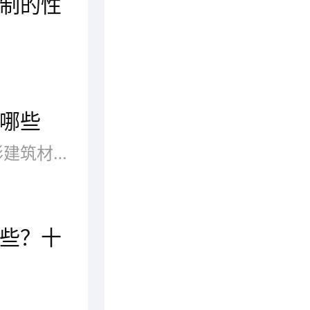
制的性
大家对兔宝宝板材品牌了解多少？在我看来衣柜让装修公司来打造或者限制买或整体定制等等都需要花费大量的时间及精力。一般来说定制衣柜会相对来说较贵一些，还是有很多人选择木工的打衣柜。那么，兔宝宝板材怎么样？比定制的性价比高，划算。请往下看！
哪些
板材是做成标准大小的扁平矩形建筑材料板，应用于建筑行业，用来作墙壁、天花板或地板的构件。也多指锻造、轧制或铸造而成的金属板。那么板材有哪些好牌子呢?品牌网依托大数据技术,综合品牌实力、产品销量、用户口碑、网友投票等近百项指标评选出了板材品牌排行榜，供大家参考选择。
些？十
在家居市场上，装修是个极为庞大的消费群体，板材在市场上也拥有大规模的市场需求，由此可见，现在投资板材市场是个不错的选择。既然如此，接下来就跟随品牌网小编一起来了解一下板材加盟十大品牌吧！