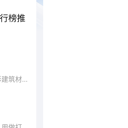
行榜推
板材是家装中不可缺少的装修材料，在家具、建筑、室内装饰中都起着非常重要的作用。板材的种类非常多，在选择板材的时候，可以根据实际情况决定。但在市面上，板材的品牌众多，到底选择哪家比较好呢？接下来就跟随品牌网小编一起来看看板材十大品牌吧！
板材是做成标准大小的扁平矩形建筑材料板，应用于建筑行业，用来作墙壁、天花板或地板的构件。也多指锻造、轧制或铸造而成的金属板。
板材的最早是木工用的实木板，用做打制家具或其他生活设施，在科技发展的现今板材的定义很广泛，在家具制造、建筑业、加工业等都有不同材质的板材。目前市面上的板材琳琅满目，各种样式，品牌也有很多，但是质量和价格也是参差不齐，不知道品牌根本不知道该怎么选，想要找到自己心仪的板材品牌要怎么选呢?