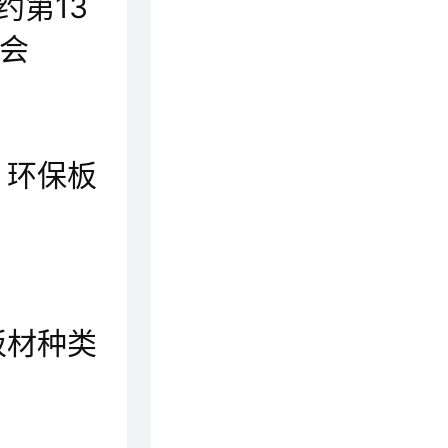
约第13
会
“丰”行饰界，“叶”展中国。第13届中国广州定制家居展览会将于2024年3月27-30日，在广州保利世贸博览馆展出。
 环保板
在当今社会，环保意识日益升温，对于家居装修中使用的板材，环保性成为消费者选择的重要考量因素。从传统到创新，市场上涌现出众多环保板材品牌。本文将为您揭示环保板材领域的佼佼者，介绍排行前十的品牌。
板材种类
平安树板材怎么样？在我们选择做家具的适合，选择板材是必要的一种东西，因为，定做家具及成品家具相对来说就在于板材的区别了。定做家具可以根据自己喜欢的板材来制作，所以选择板材是非常重要的。其中平安树板材就不错，下面小编就给大家详细说说！