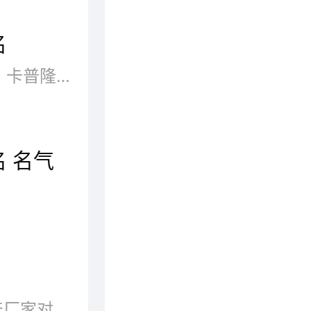
名
pc板材也被叫做聚碳酸酯板材，卡普隆板材，是一种综合性能极佳的工程塑料，具有杰出的物理、机械、电气和热性能，美其名曰“透明塑料之王”。
 名气
pc板材也被叫做聚碳酸酯板材，卡普隆板材，是一种综合性能极佳的工程塑料，具有杰出的物理、机械、电气和热性能，是一种很不错的材料。
石英石，是目前石英石板材生产厂家对其所生产的板材的一种简称，由于其板材主要成分石英含量高达93%以上，因此称为石英石。石英是...