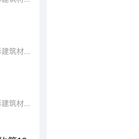
板材即做成标准大小的扁平矩形建筑材料板,应用于建筑行业,用来作家具、墙壁、天花板或地板的构件。板材是我们装修中必不可少的一种材质,能够起到不错的装饰效果。随着现在市场竞争的不断加剧,板材也是出现了很多的品牌，板材的类别也随之增多，例如生态板、实木板、细木工板、饰面板、石膏板、集成材等。品牌网依托大数据技术,综合品牌实力、产品销量、用户口碑、网友投票等指标评选出了有名气的板材十佳品牌，大家可以选择自己合适的。
板材是做成标准大小的扁平矩形建筑材料板，应用于建筑行业，用来作墙壁、天花板或地板的构件。也多指锻造、轧制或铸造而成的金属板。