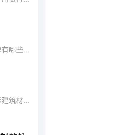
大家对板材了解吗？板材的品牌有哪些？相信很多在装修的过程中或多或少都听说过设计师、工人师傅提起板材名称或品牌。好比：颗粒板、多层板、生态板、密度板等...... 是不是让人头大？今天，小编就给大家详细说说板材十大品牌排行榜，让大家了解更多板材品牌。请往下看！
板材是做成标准大小的扁平矩形建筑材料板，应用于建筑行业，用来作墙壁、天花板或地板的构件。也多指锻造、轧制或铸造而成的金属板。划分为薄板、中板、厚板、特厚板、通常做成标准大小的扁平矩形建筑材料板。板材分好坏，大品牌的产品有口皆碑，不论是样式还是品质都得到了市场的检验，那么板材有哪些好牌子呢?品牌网依托大数据技术,综合品牌实力、产品销量、用户口碑、网友投票等近百项指标评选出了板材品牌排行榜，供大家参考选择。