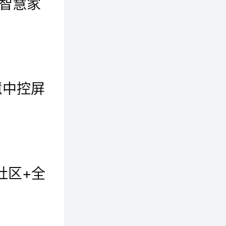
吋智慧家
狄耐克作为“智慧社区+美好生活”智造者，已陆续推出4吋、6吋、7吋、7.8吋、10吋、12吋等多种尺寸及款式的智慧家庭中控屏，可满足不同户型、不同家庭的使用与家装需求。如今狄耐克再度升级6吋及10吋智慧家庭中控屏，将对美学的琢磨与思考融入产品设计，凝聚智慧家庭核心理念，为室内家装再添亮丽风景线。
不仅可
慧中控屏
讲室内
可实现
稳定胜过一切，创新永不止步。今日，狄耐克超级家庭智慧中控屏首发亮相，产品涵盖4吋、5.99吋和7.84吋三款外观，融合了可视对讲、智能网关、智能场景、灯光氛围控制等
项服
社区+全
智慧家
一个超级智慧中控屏，搞定全宅智能互动。这是种怎样的神仙体验？清晨闹钟轻轻响起，窗帘缓缓拉开。洗漱完毕即可享用定时做好的营养早餐。出门上班，一键切换外出模式。空调关闭、窗帘拉起、快速完成安全布防...当遇上紧急情况，手机立即收到提醒，及时减少损失发生。