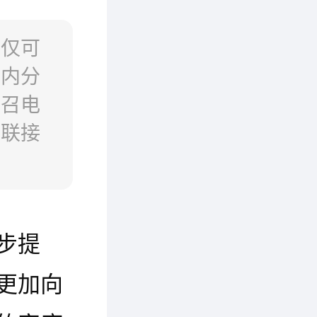
不仅可
室内分
现召电
，联接
步提
更加向