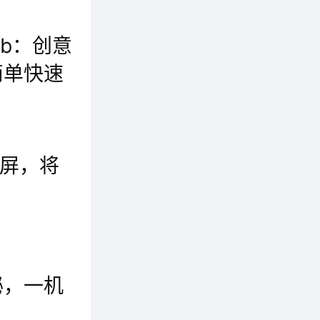
b：创意
简单快速
随着AI、5G、大数据、芯片等基础技术的发展，让智能化、数字化成为一股势不可挡的潮流，家居行业开始被重新定义，智能家居也迎来了全新的发展机会，由原来的单品智能，升级到了场景智能、生态智能的新阶段。
慧屏，将
荣耀正式推出全新品类荣耀智慧屏。荣耀总裁赵明表示：智慧屏并不是简单的电视，而是家庭的中心。荣耀智慧屏产品将于8月上旬正式发布。沟通会结束以后，荣耀总裁赵明接受了蓝鲸TMT等媒体的专访，讲述了荣耀智慧屏背后的研发过程和背后的故事
居第一
秘，一机