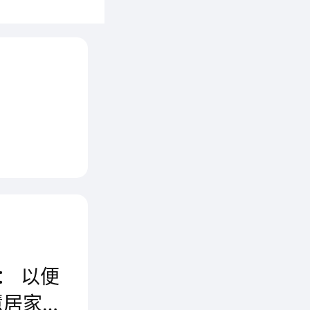
、社
的智能
舒适体
等候，
到达居
灯光依
： 以便
慧居家全