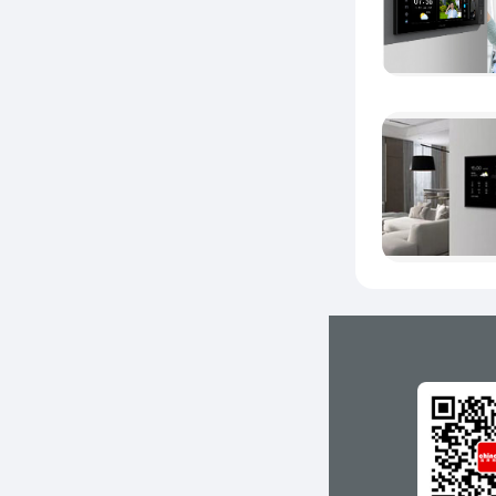
为
款不同
吋狄耐
的高清
得更大
光线感
亮度，
终清晰