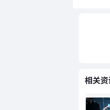
家不再
区。
当
设备，
验。当
相关资
走进电
住楼层