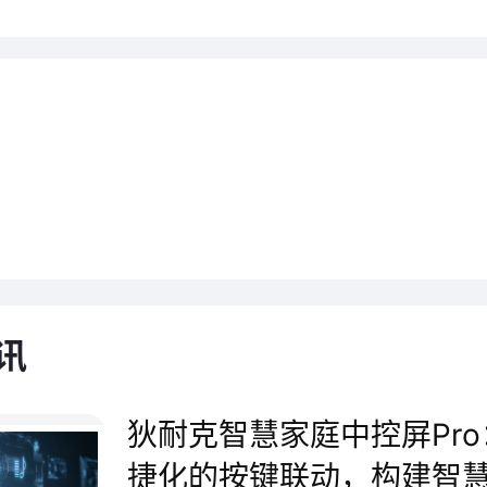
是全屋智能，更是可以联通楼宇
你进入智慧社区时，可联动家中
在炎炎夏日实现“回家秒降温”的
你进入单元楼时，电梯已在一楼
讯
梯不再需要触碰按键，直接就能
。当你进入房屋时，音乐响起、
狄耐克智慧家庭中控屏Pro
捷化的按键联动，构建智