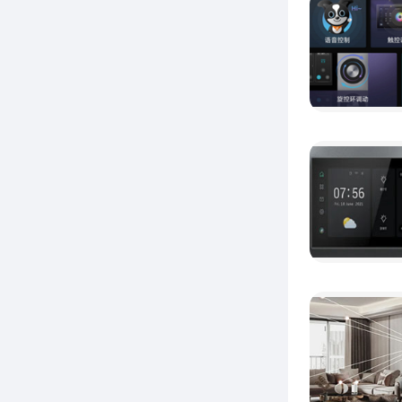
在
以实现
分机，
召电梯
务，联
庭。