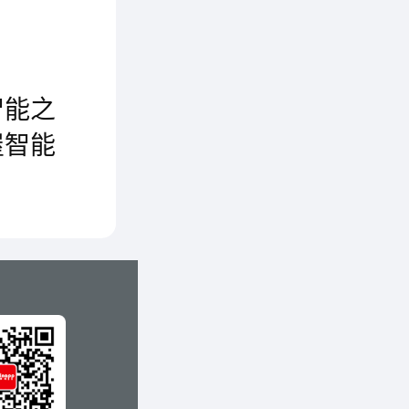
出了六
在现代社会里，在市场经济中，无论是科技界、经济界、产业界还是文艺界，都充满着竞争。而能否在竞争中站稳脚跟、生存并发展，实力是关键。从某种程度上说，实力确实受天生基因的影响，但更多是靠后天的不懈拼搏，和对创新的孜孜追求……
屏。7
智能之
属定制
屋智能
幕衬托
不论是玄关，还是客厅，亦或是卧室，处处皆可安装，皆可成为全屋智能家居的总入口。只需一台设备，即可实现可视对讲室内分机、智能网关、智能灯光面板、智能窗帘面板、智能场景面板、智能调光面板、背景音乐主机等众多智能家居设备的功能。
角，配有
节屏幕
内容始