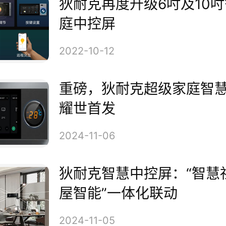
狄耐克再度升级6吋及10
一屏联动，全屋智能
庭中控屏
2022-10-12
居家日常中，狄耐克智慧中控屏
重磅，狄耐克超级家庭智
全屋智能控制，还可作为楼宇对
耀世首发
实现远程开门、安防报警，对外
2024-11-06
、迎朋友、呼物管、接快递等多
狄耐克智慧中控屏：“智慧
接家庭与社区，打通智慧社区和
屋智能”一体化联动
2024-11-05