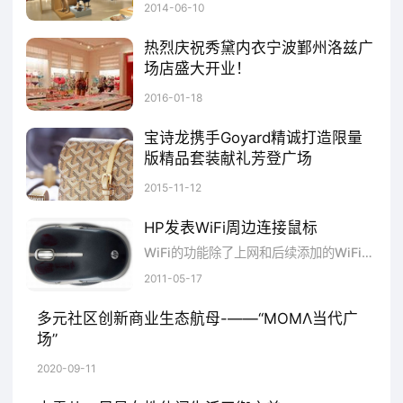
ZUKKAPRO倡导&quot;自由快乐&quot;的高品质休闲生活。卓卡品牌取得了良好的市场口碑和业绩。近日，ZUKKAPRO卓卡强势入驻唐山凤凰购物广场啦!...
2014-06-10
热烈庆祝秀黛内衣宁波鄞州洛兹广
场店盛大开业！
热烈庆祝全国十大内衣品牌——秀黛内衣宁波鄞州洛兹广场店盛大开业！宁波洛兹广场位于鄞州石碶街道雅戈尔大道与石碶北路交叉口，集精品公寓、大型商业于一体，携手超大型购物中心--乐购，打造新鄞州商业中心一站式生活城，休闲购物的核心区域！秀黛内衣入驻洛兹广场，为宁波周边带来女性购物便利体验！秀黛店铺家居睡衣文胸
2016-01-18
宝诗龙携手Goyard精诚打造限量
版精品套装献礼芳登广场
1936年，宝诗龙(Boucheron)先生，戈雅(Goyard)先生和丽思(Ritz)先生于法国巴黎合作创立了“芳登广场，服饰及其周边”协会(laplaceVendme,sesatoursetsesalentours)，促成广场中比邻而居的卓越品牌得以协同联合、凝心聚力。协会后于1971年更名为“芳登委员会”(ComitéVendme)，旨在继承和续写芳登广场独有的非凡创意、迷人
2015-11-12
HP发表WiFi周边连接鼠标
WiFi的功能除了上网和后续添加的WiFiDirect、WiDi等，又多了一项新功能：提供无线鼠标与其它周边连结...
2011-05-17
多元社区创新商业生态航母-——“MOMΛ当代广
场”
9月9日14：30，星沙MOMΛ当代广场&鸿澜教育签约仪式暨招商发布会盛大举行，本次会议设在MOMΛ当代广场四层，众多商业界大咖出席本次盛会——浙江万达商业总经理刘强民、五江天街总经理文巍、中茂城总经理彭晴、凯德壹中心总经理陈颖、第一商业总部招商运营负责人杨英双、星沙MOMΛ当代广场项目总经理李翔凌、星沙MOMΛ当代广场招商副总监杨琮、鸿澜教育董事长杨美中、鸿澜教育副董事长刘志强、美来美商场董事长刘斌等;更有超80位品牌方代表应邀前来，一睹星沙创新型教育+商业项目，共同见证MOMΛ当代广场2020年秋季招商发布会盛况。
2020-09-11