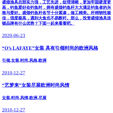
盛煌渔具总部实力强，工艺先进，纹理清晰，更加牢固硬度更
高，钓鱼爱好在钓鱼时，拥有盛煌钓鱼杆大大满足钓鱼者的兴
致与爱好。盛煌钓鱼杆各节十分紧凑，做工精美。杆稍韧性极
佳，强度极高，遇到大鱼也不易断杆。那么，投资盛煌渔具连
锁品牌有什么优势？下面一起来看看吧。
2020-06-23
“O’s LAFAYE”女装 具有引领时尚的欧洲风格
引领,女装,时尚,风格,欧洲
2010-12-27
“艺梦来”女装尽展欧洲时尚风情
女装,时尚,风情,欧洲,尽展
2010-12-27