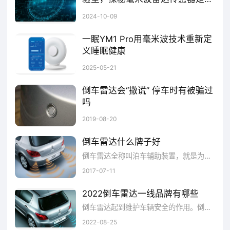
- 搭载
多种状态感知监测芯片
,可实时追踪
何炼成的？
随着毫米波雷达涌动的科技热潮扑面袭来,智能感知设备就势开启了一场新的技术“革命”,新产品新设备陆续亮相,新领域新应用陆续开拓落地,行业市场也对智慧物联有了更大的期待。
2024-10-09
设备温湿度、震动、供电状态等12项参数,提前
一眠YM1 Pro用毫米波技术重新定
预警故障风险。
义睡眠健康
在当代社会，超过76%的城市人群存在睡眠障碍问题，而传统的智能手环及智能手表误判率高达20%。一眠实验室最新发布的YM1 Pro智能睡眠监测系统，凭借自主研发的毫米波雷达矩阵技术，正在掀起一场"无接触睡眠革命"。
2025-05-21
2. 超远距全景监控雷达
倒车雷达会“撒谎” 停车时有被骗过
- 采用
多角度动态雷视融合技术
,在雨雪、
吗
倒车雷达是每辆车基本都会有的一样产品，倒车雷达会有盲区但盲区并不影响他对我们的实际操作，实际操作需要自行靠自己，在路途以及停车都会碰到奇形怪状的障碍物，雷达会告知我们但我们也需要注意查看！小心行驶慢行！
雾霾等恶劣天气下仍保持1.4公里有效监测,较
2019-08-20
业内传统80GHz雷达探测距离提升60%。
倒车雷达什么牌子好
倒车雷达全称叫泊车辅助装置，就是为了防止汽车在倒车的过程中撞到其他物，让大家停车更加的安全可靠。那么，倒车雷达什么样的更好?什...
- 内置
智能俯仰角调节机构
,可适应山区高
2017-07-11
速落差达200米的地形起伏,确保监测区域连续
2022倒车雷达一线品牌有哪些
覆盖。
​倒车雷达起到维护车辆安全的作用。倒车雷达，顾名思义就是在倒车过程中，运用雷达超声波探测车辆周围的障碍物，并预测距离和危险系数，上报并呈现，这对于新手驾驶员而言是个好用的工具。倒车雷达正在逐渐成为新车标配，那么，2022倒车雷达一线品牌有哪些?品牌网依托大数据技术,综合品牌实力、产品销量、用户口碑、网友投票等近百项指标评选出了倒车雷达品牌排行榜，供大家参考选择。
2022-08-25
3.护栏阵列式感知单元