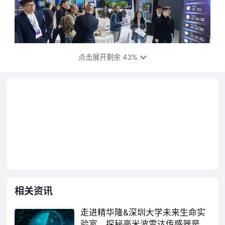
点击展开剩余 43%
四大产品技术亮点解析
1. 隧道智能感知系统
- 创新的
隧道曲率动态匹配技术
,通过毫米
波雷达与AI算法的融合,实时解析隧道三维结构,
相关资讯
自动调节雷达波束角度(调节精度±0.1°),解决弯
道盲区导致的漏检问题。
走进精华隆&深圳大学未来生命实
验室，探秘毫米波雷达传感器是如