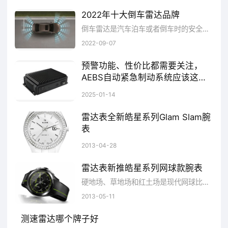
2022年十大倒车雷达品牌
- 模块化设计
支持即插即用
,单个护栏单元
倒车雷达是汽车泊车或者倒车时的安全辅助装置，由超声波传感器(俗称探头)、控制器和显示器(或蜂鸣器)等部分组成。能以声音或者更为直观的显示告知驾驶员周围障碍物的情况，解除了驾驶员泊车、倒车和起动车辆时前后左右探视所引起的困扰，并帮助驾驶员扫除了视野死角和视线模糊的缺陷，提高驾驶的安全性。那么倒车雷达有哪些好牌子呢?品牌网依托大数据技术,综合品牌实力、产品销量、用户口碑、网友投票等近百项指标评选出了倒车雷达品牌排行榜，供大家参考选择。
覆盖80米范围,通过MESH组网实现整段高速公
2022-09-07
路无盲区监控。
预警功能、性价比都需要关注，
AEBS自动紧急制动系统应该这样
- 突破性实现
5cm定位精度
,可精准识别抛
选
AEBS系统分为三个主要环节：环境感知、智能决策和执行机构。环境感知部分由毫米波雷达、激光雷达和视频识别三种探测技术组成。这些技术可以检测车辆与目标车辆之间的相对速度和距离，从而评估潜在的碰撞风险。
2025-01-14
洒物、行人闯入等微小目标。
雷达表全新皓星系列Glam Slam腕
4. 边缘智能节点控制器
表
这是追求迷人魅力和比较新科技的粉丝们期待已久的特别款式，RADO瑞士雷达表将其闻名的高科技材质与世界上两种比较珍贵的物质&mdash;&mdash;钻石与...
2013-04-28
- 单台设备支持
多路阵列雷达数据融合校
雷达表新推皓星系列网球款腕表
验处理技术
,运算延迟低于20ms,满足实时交通
硬地场、草地场和红土场是现代网球比赛中固定使用的专业球场，RADO瑞士雷达表以网球为灵感的全新特别款式跻身瑞士雷达表HyperChr...
管控需求。
2013-05-11
- 创新
数字孪生映射功能
,可在云端同步构
测速雷达哪个牌子好