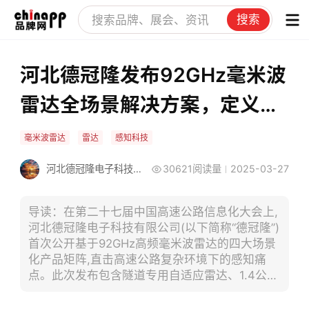
搜索
河北德冠隆发布92GHz毫米波
雷达全场景解决方案，定义智
慧高速感知新标准
毫米波雷达
雷达
感知科技
河北德冠隆电子科技有限公司
30621阅读量
2025-03-27
导读：在第二十七届中国高速公路信息化大会上,
河北德冠隆电子科技有限公司(以下简称“德冠隆”)
首次公开基于92GHz高频毫米波雷达的四大场景
化产品矩阵,直击高速公路复杂环境下的感知痛
点。此次发布包含隧道专用自适应雷达、1.4公里
超远距雷视一体机、护栏阵列式感知系统及智能
节点控制器,以自主创新的“感知+运维”一体化方