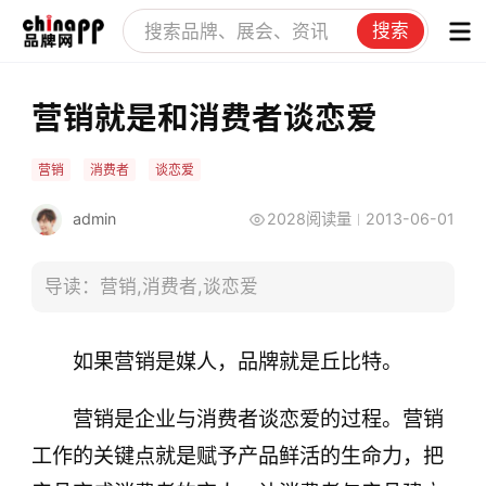
搜索
营销就是和消费者谈恋爱
营销
消费者
谈恋爱
admin
2028阅读量
2013-06-01
导读：营销,消费者,谈恋爱
如果营销是媒人，品牌就是丘比特。
营销是企业与消费者谈恋爱的过程。营销
工作的关键点就是赋予产品鲜活的生命力，把