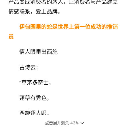
产品变成消费者的恋人，让消费者与产品建立
情感联系，爱上品牌。
伊甸园里的蛇是世界上第一位成功的推销
员
情人眼里出西施
古诗云：
“草茅多奇士，
蓬荜有秀色，
西施逐人眼，
点击展开剩余 43%
称心斯为得。”