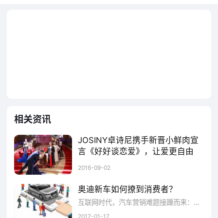
对于产品而言，一旦被赋予上情感的属
性，就会有一种“魅惑”之美。
一个女子，在素昧平生的人的眼里，可能
相貌平平，但在情人的眼里，就是像西施一样
的美丽佳人，一举一动，一言一行都富有迷人
的魅力。“情人眼里出西施”是由于人互动性情
相关资讯
感“反映”的结果。
JOSINY卓诗尼携手新晋小鲜肉宣
言《好好谈恋爱》，让爱更自由
消费者在购买产品的时候，不仅仅要求产
由时尚领袖品牌JOSINY卓诗尼赞助拍摄，网传天下出品的《好好谈恋爱》即将开播，该剧讲述了一段，因为一纸婚约合同而生活在一起的男女主角，如何与父母斗智斗勇，一起冲破种种磨难的喜剧故事。
2016-09-02
品具有实用功能，更要求产品具有能够满足自
奥迪新车如何撩到消费者？
身情感需求的属性。消费者对某种品牌产生了
互联网时代，汽车营销难题接踵而来：消费者触媒习惯大大改变，获取信息自主而随机;购车过程漫长，身边人更直接地影响着消费行为。
感情，就会在潜意识里对该品牌的系列产品产
2017-01-17