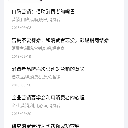
生好感。这种好感一旦形成，就会让消费者发
口碑营销：借助消费者的嘴巴
生重复购买、价格敏感度降低、并使人产生信
营销,口碑,借助,嘴巴,消费者
赖、忠诚等一系列的连锁行为和情感反映。
2013-06-03
“情人眼里出西施”也会体现在消费者与产
营销不要裸婚：和消费者恋爱，跟经销商结婚
品的关系上，产品和品牌成为了人的情感的载
消费者,裸婚,营销,结婚,经销商
2013-05-18
体，就变得珍贵无比了。
消费者品牌档次识别对营销的意义
在1938年之前，美国公众对于军火巨
档次,品牌,消费者,意义,营销
头“杜邦”公司绝无好感而言，而这种冰冷生硬
2013-05-28
的形象随着第一根人造纤维——尼龙的问世，
企业营销要学会利用消费者的心理
彻底地被打破了。杜邦公司把尼龙制成尼龙丝
企业,营销,利用,心理,消费者
袜，全美国的女性看到广告之后，便蜂拥至百
2013-05-20
货公司和零售店，仅仅一年，就卖出尼龙袜子
研究消费者行为学帮你成功营销