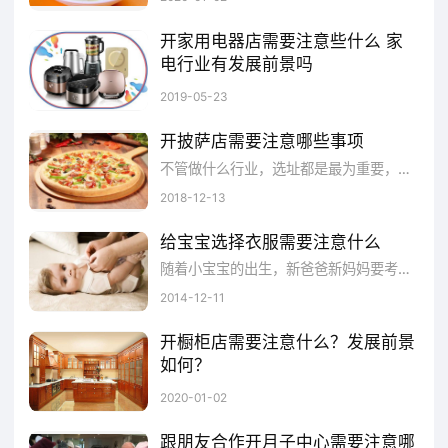
品牌在采用讲故事手法时，应该侧重于界
开家用电器店需要注意些什么 家
电行业有发展前景吗
定品牌英雄的性格而不只是传达一种信息。这
开个小家电门店需要注意些什么？其实要注意的东西还是挺多的，下面就给大家列举一下需要注意的声响，希望对大家有所帮助。
2019-05-23
个英雄式的品牌也应该有自己的品牌目的、信
仰、核心价值，这样才不会在市场上被众多品
开披萨店需要注意哪些事项
不管做什么行业，选址都是最为重要，对于餐饮店来更是如此，想要成功创业，要考虑的因素还真不少，今天我们就来聊聊，看一家披萨店需要注意哪些事项。
牌淹没。另外，品牌英雄在整个品牌塑造的过
2018-12-13
程中应该坚定自己的品牌信仰，这是听众持续
关注的一个要素。
给宝宝选择衣服需要注意什么
随着小宝宝的出生，新爸爸新妈妈要考虑的事情也越来越多了。小宝宝如此娇贵，可不能粗心哦。再加上新妈妈缺少护理经验，在衣物的挑选...
绘制品牌故事进展图
2014-12-11
开橱柜店需要注意什么？发展前景
整个故事是线性发展的，就像所有的故事
如何？
一样，都有开头、中间和结尾。编剧会告诉你
开一家橱柜店需要注意什么？
2020-01-02
说，令人印象深刻的精彩故事都会在恰当的情
跟朋友合作开月子中心需要注意哪