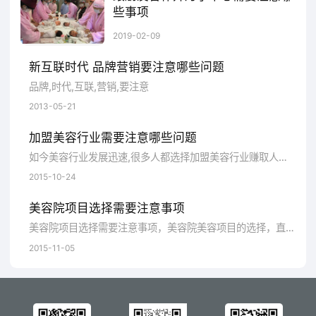
节中安排一些特定的要素，这样才能和观众进
些事项
行互动。这种“故事绘制”技巧在品牌讲故事时
月子中心在市场上越发火爆，而开一家月子中心所需要的投资费用不少，所以有很多人都会和朋友一起合伙开一家月子中心，那么和朋友合作开一家月子中心所需要注意哪些事项呢？
2019-02-09
十分必要，它能够勾画出“更宏大的画面”。
新互联时代 品牌营销要注意哪些问题
利用这些品牌故事的要素，可以帮助企业
品牌,时代,互联,营销,要注意
2013-05-21
勾画出品牌故事图。通过审视这样一个品牌故
事，可以相当准确地了解品牌，以及了解这个
加盟美容行业需要注意哪些问题
故事为何值得一说。
如今美容行业发展迅速,很多人都选择加盟美容行业赚取人生的一桶金.自从上世纪80年代以来,美容市场每年都以将近20%的速度递增,根据伊姿贝尔十多年的行业经验,在2015年,中国美容市场规模将进一步扩大,有望突破3000亿的的市场总额.当然,虽然整个投资的大环境是好的,可是竞争也进一步加剧,也有很多加盟美容行业可是并没有取得预想的成绩的案例,这让很多投资加盟的朋友对美容行业失去了信心.其实大可不必丧失信心,伊姿贝尔认为,只要注意好投资相关问题,其实赚钱也是指日可待的.下面伊姿贝尔就跟大家分享一下加盟美容行业有哪些需要注意的问题.
2015-10-24
来源：品牌网
美容院项目选择需要注意事项
美容院项目选择需要注意事项，美容院美容项目的选择，直接关系着美容院的声誉，好的项目会为美容院的效益带来很大飞跃，不好的项目也可能使美容院滑向低谷，从此一落千丈，所以在选择项目时应特别谨慎，说到底，美容院具有针对性的项目才是套牢新老顾客的一剂良方。现在美容院的经营项目层出不穷，名目繁多，该怎样选择经营项目，选择时有哪些注意事项，是值得每一位美业人员思考的问题，下面伊姿贝尔美容院加盟部投资老师详细给您解答：
2015-11-05