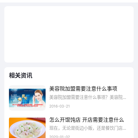
动的内容。
界定英雄的角色
品牌在讲故事时，一开始要让特定受众清
楚地了解到这个英雄人物的个性是什么，是什
么特点让这个英雄人物与众不同—这关系的不
只是宣传品牌产品或服务的特色及优势。
相关资讯
同时，还应该和讲品牌故事的营销团队密
美容院加盟需要注意什么事项
切合作。许多企业可能基于一个触动点讲述品
美容院加盟需要注意什么事项？美容院加盟连锁店最大的好处可以说是直接借用总部的金字招牌，并借也借助了总部的经营经验，而且还有各方面的扶持和各种售后，从而降低了投资者的投资和经营的风险。但是，对于投资者来说，加盟了连锁品牌，“复制了总部的一切之后”并不代表就可以高枕无忧了。因为作为投资者你只是复制了模式，在经营中还是得靠自己的独立经营的。
牌故事。这种方式不足为奇，它能够快速地转
2016-03-21
化为一种功能性对话，能够传达出具有影响力
怎么开馄饨店 开店需要注意什么
的特定信息内容—事实上这属于广告创意的方
现在，无论是街边小贩，还是餐饮门店，我们都能看到馄饨的存在。由此可见，馄饨的用户消费需求之大。如果我们想开一家馄饨店，需要注意的因素是很多的，而这些需要注意的因素是什么呢？接下来让我们一起来看一下吧！
向。
2020-01-02