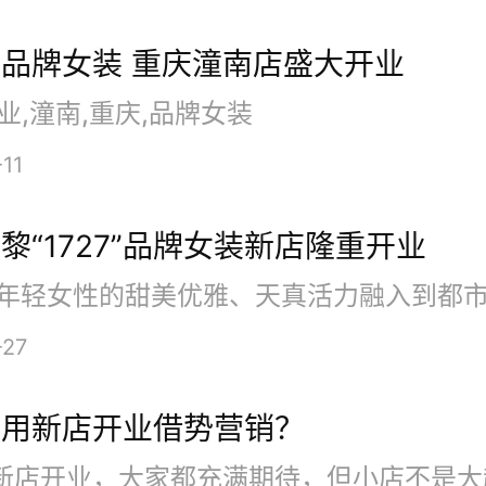
品牌女装 重庆潼南店盛大开业
业,潼南,重庆,品牌女装
来OuView欧维一直引领着服
-11
其独有的风格和对潮流的把控，受到
人士的追捧。欧维用它独有的视角思
黎“1727”品牌女装新店隆重开业
己的触角感悟生活，追求一种简约，
种品位。以此来表现女性的张扬、睿
-27
。
利用新店开业借势营销？