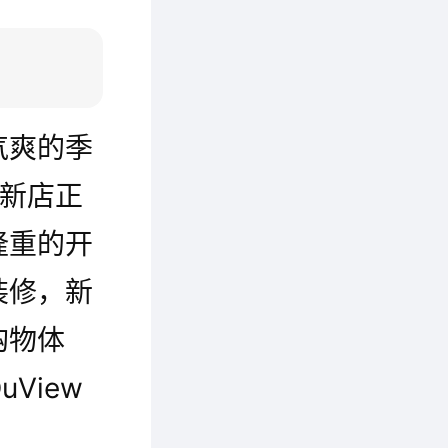
气爽的季
波新店正
隆重的开
装修，新
购物体
View