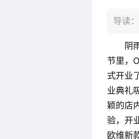
导读：
阴雨天
节里，O
式开业
业典礼
颖的店
验，开业
欧维新