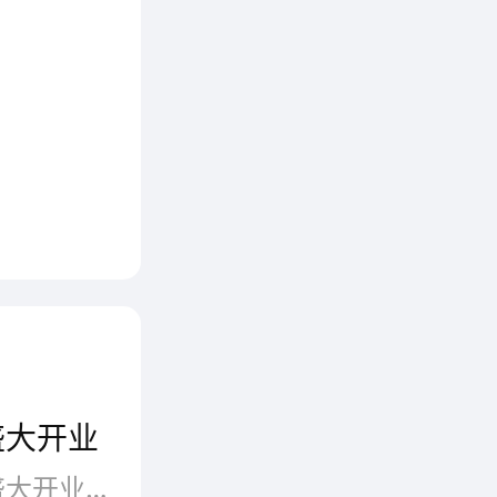
业内人
ew欧维
View
时尚的潮
盛大开业
热烈庆祝爱朵儿童装四家新店盛大开业!它们分别为湖南株洲王府井、湘潭大洋百货、衡阳大洋百货、娄底专卖店，四家新店的同时开业为爱朵...