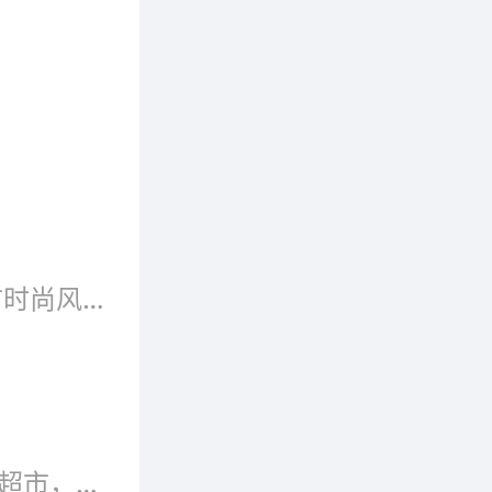
装界潮
众多明星
维时尚，
一种浪
1727将年轻女性的甜美优雅、天真活力融入到都市时尚风格中，致力于为年轻的都市女性提供高品质的流行服装。法国巴黎“1727”品牌女装又一新店已隆重开业！
智、妩媚
每一家新店开业，大家都充满期待，但小店不是大超市，不是大卖场，所以小店的开业在于借势，而不是造势，明确了这一点，就不会去浪费精力，浪费财力，