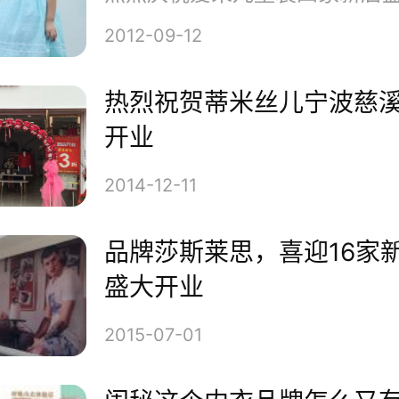
2012-09-12
热烈祝贺蒂米丝儿宁波慈
开业
2014-12-11
品牌莎斯莱思，喜迎16家
盛大开业
9年OuView欧维品牌强势进入
把国内总部设立于深圳市福田区八卦
2015-07-01
维女装秉承着诚信、务实、卓越、创