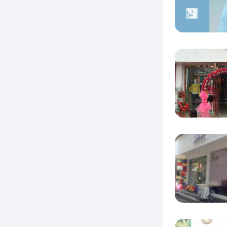
200
场，并
地。欧