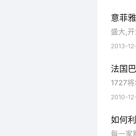
意菲雅
盛大,开
多年以
2013-12
流，以
和时尚
法国巴
用它自
漫，一
2010-12
和个性
如何