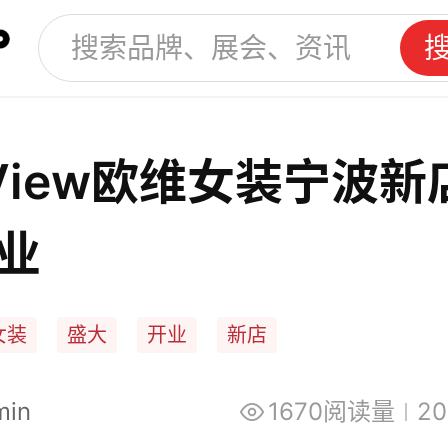
 View欧维女装宁波新
业
女装
盛大
开业
新店
min
1670阅读量
20