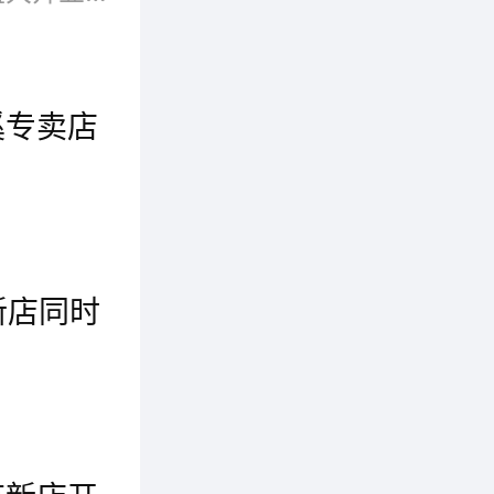
溪专卖店
12月8日，杭州定律服饰有限公司旗下时尚女装品牌蒂米丝儿，位于宁波慈溪的专卖店正式开业了，在此表示热烈的祝贺，祝新店开业大吉，生...
新店同时
国内市
6月28日，喜迎品牌莎斯莱思男装16家新店同时盛大开业，这16家店铺分别坐落于广西，河南，陕西，浙江，湖北，张家港等繁荣的城市中心里。在这里，品牌莎斯莱思热烈祝贺这16家新店开业大吉，生意兴隆!
岭服装基
新、时尚