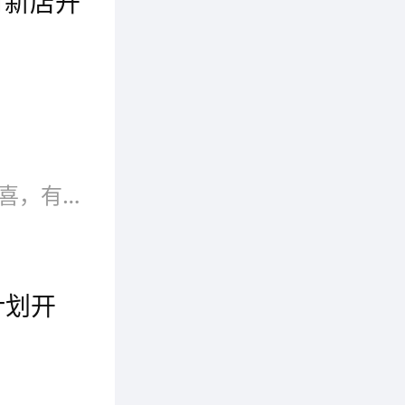
有新店开
元素，着
。
闺秘又有新店开业了，3月27日，闺秘位于江西宜春的新店喜迎开业。首先当然是要送上祝福啦，祝愿江西宜春伍耀梅女士的闺秘内衣店开业大吉，财源广进！
热烈庆祝芭乐兔童装新店今日盛大开业！开业有惊喜，有折又有礼，更多优惠活动等着您！
计划开
9月22日，时尚男装品牌INTREX宁波旗舰店盛大开幕。当日吸引了甬城无数时尚青年前来捧场。自今年3月INTREX中国第一家专卖店在宁波开设，短短半年时间I