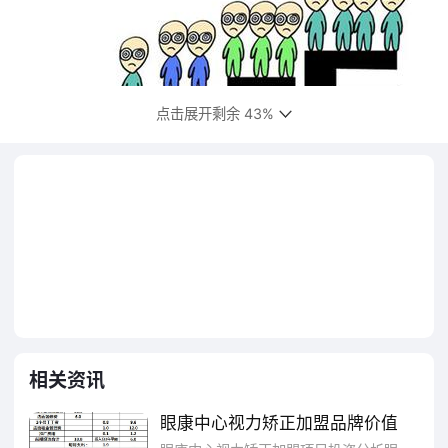
点击展开剩余 43%
据比较新统计显示，我国人口近视发生率
为33%,全国近视眼人数超过4亿，是世界平均
水平22%的1.5倍，青少年近视发病率则高达
50%至60%，近视率居世界之首。据比较新的
调查数据显示，我国小学生近视发病率为
35%~40%,中学生为55.22%,大学生则高达
相关资讯
76.74%。弱视儿童2500万左右，且每年以
眼康中心视力矫正加盟品牌价值
6%~7%的速度递增。