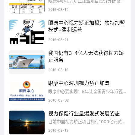
眼康中心视力矫正加盟项目投资分析眼康中心在全国建有强大的视力矫正方法、转型好项目售后服务网络，多名技术顾问及售后工程师遍及全国各地区，能为用户提供优质、高效的服务保证。眼康中心视力矫正经多年市场验证，提供从报价到售后服务全程跟踪的一条龙服务，求购专业的矫正视力的方法、转型好项目，选择眼康，更多项目加盟信息欢迎访问：h
2016-03-14
2014年我国的近视治疗仪的市场规模达到
眼康中心视力矫正加盟：独特加盟
了2.6亿元，2014年更是增长到3亿元以上，年
模式+盈利运营
增长率近20%。随着人们视力保护意识的提
一、眼康中心诚邀加盟：深圳市眼康科技有限公司,专业致力青少年视力矫正和等高新科技产品的研发、生产和销售。眼康以严谨的工作态度、高质量产品和诚信、共赢的经营宗旨与国内外客商合作。本公司一直秉承“人才是企业之本”和“建一流企业、创一流品牌”的发展理念，时刻不忘“质量就是生命”，不断开拓创新，追求视力矫正加盟外观领先于同行、视力矫正加盟质量满意于客户、价格优势于市场的经营思路，力争把眼康中心
2016-03-21
高，以及行业的发展，预计到2020年我国的近
我国仍有3-4亿人无法获得视力矫
视治疗仪市场规模将超过8亿元。但是在近视
正服务
治疗仪高速发展的今天，同样存在着很多不容
眼睛是人体最重要的器官之一，但据世界卫生组织估计现在全球大约有25亿居民因无法获得视力矫正而患有视力障碍。
2016-03-16
忽视的问题，例如：行业规模小，集中度低；
眼康中心深圳视力矫正加盟
行业技术水平低下，产品结构单一；产品普及
眼康中心要实现：5年让全国青少年近视率降低20%，10年实现无近视学校！这一伟大的中国梦，单单靠一家公司是不可能实现的，我们要团结社会的力量共同来完成，也就离不开你的参与了。 眼康虽然成立不到2年，但是早在2008年就投入精力研究视力保健项目，经过多年的实践验证后我们才敢于推广到市场上。那么我们要实现这个梦想会有非常多的障碍！比如：青少年近视率太高，我们需要服务的人数太多！（我国目前有近4亿的近视人群，其中学生近视比例极高，人数接近2亿。小学生近视率达36%，初中学生近视率为65%，高中生近视率为79%，而大学毕业生则高达90%。13岁以下少年儿童近视屈光度平均年增长125度，近80%的中小学生存在不同程度的视疲劳症状。）因此，我们的服务网点必须足够多，才能更好的帮助到近视的学生恢复视力。
和渗透率不足。因此企业要把握好行业未来的
2016-03-08
发展趋势，及时调整战略方针，才能在未来的
视力保健行业呈爆发式发展姿态
市场竞争中占据一席之地。
目前中国视力矫正项目拥有1000亿元黄金市场，可以说是10年都做不完，而这个市场需求还在急速飙升，中国拥有世界第一的高达3亿人儿童青少年人口规模，73%儿童青少年视力不良率全球排名第三，超过2亿儿童青少年需要视力治疗服务，10年内市场营业存量超过1.2亿。随着科技的发展和生活水平的提高，电子产品的过度使用对近视低龄化有很大影响，导致近视眼低龄化趋势明显，青少年近视高发催热视力保健市场投资，视力矫正加盟行业可谓是极具投资价值的行业。
2016-03-13
更多关于视力矫正行业资讯欢迎访问：