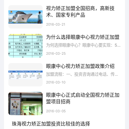
http://www.ykeye.com/
视力矫正加盟全国招商，高新技
术、国家专利产品
深圳市眼康科技有限公司是致力于研发能帮助青少年提升视力的仪器和方法的高科技公司，旗下的品牌名称为：眼康中心。 公司研发团队自从2008年开始潜心研究视力提升技术，不断结合国内、国际最新技术，博取众长，并突破了中国视力保健行业一直以来效果差、周期长、稳定性差的怪圈。
2016-03-21
为什么选择眼康中心视力矫正加盟
为何选择眼康中心？眼康中心要实现：5年让全国青少年近视率降低20%，10年实现无近视学校！这一伟大的中国梦，单单靠一家公司是不可能实现的，我们要团结社会的力量共同来完成，也就离不开你的参与了。眼康虽然成立不到2年，但是早在2008年就投入精力研究视力保健项目，经过多年的实践验证后我们才敢于推广到市场上。那么我们要实现这个梦想会有非常多的障碍！比如：青少年近视率太高，我们需要服务的人数太多！（我国目
2016-03-25
眼康中心视力矫正加盟政策介绍
加盟流程：一、投资咨询通过电话、传真、网上留言等方式向眼康中心(总部)初步了解项目信息。二、投资人实地考察到总部进行项目考察，参观门店、确认项目，提交申请等。三、加盟资格审核总部对投资者进行审核，确认投资者的合作资格。四、双方签订合同双方确认考察结果无争议，正式签订合同。五、门店选址公司协助投资者选取门店地址，装修设计。 六、正式营业及后续支持总部协助投资者开业，并给予培训与指导。正式运作后，总部
2016-03-10
眼康中心正式启动全国视力矫正加
盟项目招商
眼康中心要实现：5年让全国青少年近视率降低20%，10年实现无近视学校！这一伟大的中国梦，单单靠一家公司是不可能实现的，我们要团结社会的力量共同来完成，也就离不开你的参与了。 眼康虽然成立不到2年，但是早在2008年就投入精力研究视力保健项目，经过多年的实践验证后我们才敢于推广到市场上。那么我们要实现这个梦想会有非常多的障碍！比如：青少年近视率太高，我们需要服务的人数太多！（我国目前有近4亿的近视人群，其中学生近视比例极高，人数接近2亿。小学生近视率达36%，初中学生近视率为65%，高中生近视率为79%，而大学毕业生则高达90%。13岁以下少年儿童近视屈光度平均年增长125度，近80%的中小学生存在不同程度的视疲劳症状。）因此，我们的服务网点必须足够多，才能更好的帮助到近视的学生恢复视力。
2016-03-05
珠海视力矫正加盟投资比较佳的选择