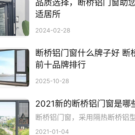
品质选择，断桥铝门窗助
适居所
桥铝门窗在制造工艺上注重每一
2024-02-28
湛的表面处理工艺使得门窗触感
断桥铝门窗什么牌子好 断
前十品牌排行
人愿意触摸，更使得整个家居空
2025-10-28
精致。细节体现品位，断桥铝门
的打磨，展现了品质生活的态度
2021新的断桥铝门窗是哪
桥铝门窗在设计上独具匠心，打
2021-01-04