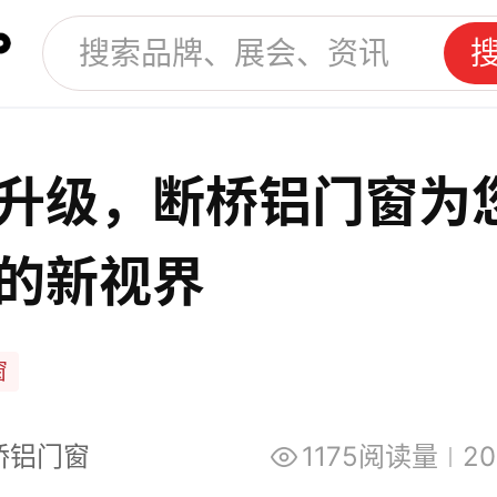
升级，断桥铝门窗为
的新视界
窗
桥铝门窗
1175阅读量
20