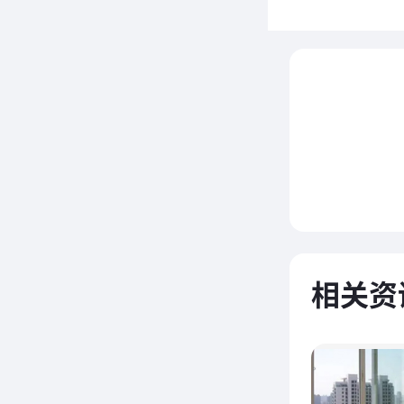
断
仅具备
相关资
泽和质
观。这