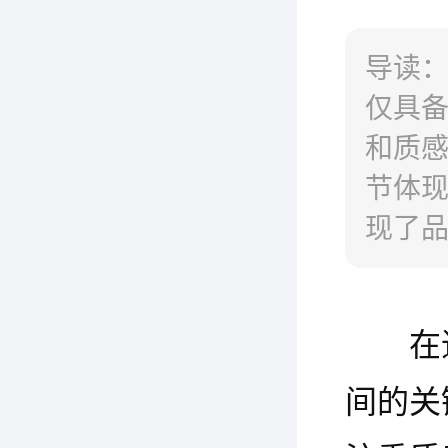
导读
仅具
和质
节体
现了
匠心
合。
在
视觉
质、
间的关
温馨