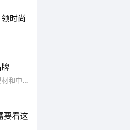
的线条
引领时尚
再仅仅
道亮丽
断桥铝门窗采用优质铝合金材料，经过精湛的制造工艺，使其具有卓越的耐用性。安全始于细节，断桥铝门窗在锁具系统方面进行了深入的设计与研发。断桥铝门窗的设计不仅关注了安全，同时也注重了居住的舒适性。断桥铝门窗采用环保材料，符合国家的绿色环保标准。断桥铝门窗以其高度安全性、时尚外观和环保节能等优势，正在引领着时尚居家的新篇章。
品牌
断桥铝门窗，采用隔热断桥铝型材和中空玻璃，具有节能、隔音、防噪、防尘、防水等功能。断桥铝门窗的热传导系数K值为3W/㎡·K以下，比普通门窗热量散失减少一半，降低取暖费用30%左右，隔声量达29分贝以上，水密性、气密性良好，均达国家A1类窗标准，质量好的断桥铝门窗十大品牌依托大数据技术,综合品牌实力、产品销量、用户口碑、网友投票等近百项指标评选出了质量好的断桥铝门窗十大品牌，供大家参考选择。
精致的
积的玻
需要看这
造明亮