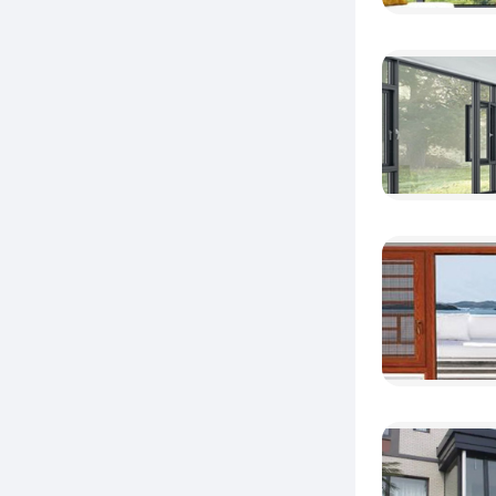
的格局
和现代
是实用
景观，
采
外观，
璃设计