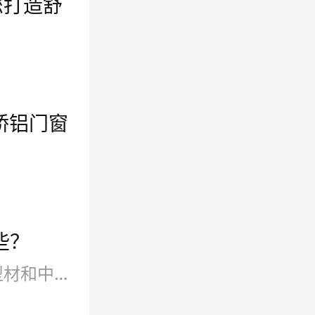
您打造舒
在众多门窗材质中，断桥铝门窗因其优异的性能和品质选择成为了众多家庭的首选。首先，断桥铝门窗以其卓越的隔热性能而闻名。其次，断桥铝门窗具备出色的密封性能。最后，断桥铝门窗还注重美观和设计。总的来说，品质选择断桥铝门窗，不仅能够有效提升居住环境的舒适度和安全性，更能够为您的家居生活注入品质与品味。让我们携手选择断桥铝门窗，共同打造一个舒适、安全、美好的居所，享受幸福温馨的家庭生活。
个细
细腻，
桥铝门窗
间看起
门窗不仅是建筑的"眼睛"，更是守护家居舒适度的核心屏障。随着国家节能政策推进与消费升级浪潮，断桥铝门窗凭借优异的隔热、隔音与耐用性，成为装修市场的绝对主流。我们基于大数据统计，综合市场占有率、技术创新力、产品性能实测等维度，为大家梳理出断桥铝门窗前十品牌。接下来，一起来看看都有哪些断桥铝门窗品牌吧
窗通过
。
些？
断桥铝门窗，采用隔热断桥铝型材和中空玻璃，具有节能、隔音、防噪、防尘、防水等功能。断桥铝门窗的热传导系数K值为3W/㎡·K以下，比普通门窗热量散失减少一半，降低取暖费用30%左右
破传统