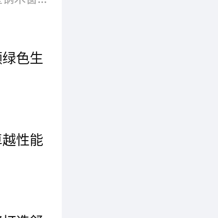
独特。
领绿色生
首先，断桥铝门窗的材料本身就具有环保特性。而且，断桥铝门窗具备优异的隔热性能和密封性能，能够有效减少室内外温度交换和能源浪费，为节能减排做出了积极贡献。另外，断桥铝门窗的耐久性和维护性也是其环保优势之一。而且，断桥铝门窗的表面处理采用环保无污染的工艺，不会释放有害物质，保证室内空气质量和居住健康。让我们携手选择断桥铝门窗，共同引领绿色生活潮流，为未来创造一个更加美好的环境和生活。
卓越性能
断桥铝门窗采用高品质铝合金作为主要材料，具有轻质、强度高、耐腐蚀等特点。断桥铝门窗在设计上巧妙采用隔热断桥技术，有效隔绝了室内外的温度传导，降低能耗，提高室内空间的舒适度。断桥铝门窗通过精心设计，配备先进的防盗锁具和防爆玻璃，提供了更高的安全保障。创新升级，断桥铝门窗以其卓越性能为家庭创造了更美好的生活。选择断桥铝门窗，就是选择更高品质、更舒适、更安全的生活方式，让每一天都充满美好。