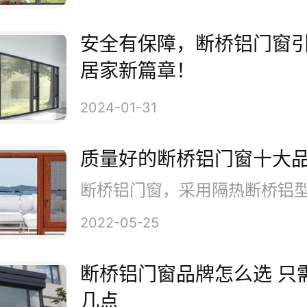
，注重与建筑风格的融合。独特
安全有保障，断桥铝门窗
感十足的外观设计，使得门窗不
居家新篇章！
的过渡，更成为家居空间中的一
2024-01-31
呈现独特的时尚风采。
质量好的断桥铝门窗十大
用断桥铝门窗，不仅可以欣赏到
2022-05-25
更能够拥有更宽广的视野。大面
断桥铝门窗品牌怎么选 只
，让自然光线充分进入室内，打
几点