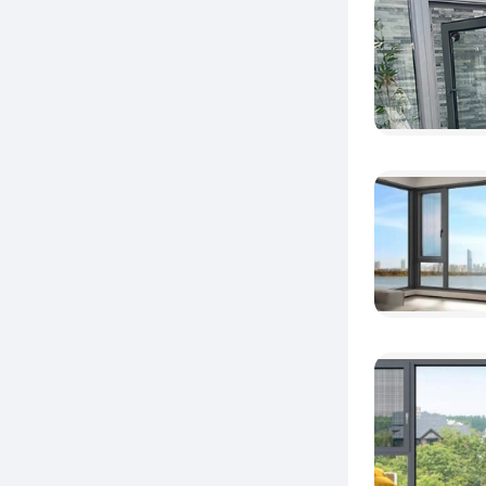
断
节。精
不仅让
来更加
对细节
断