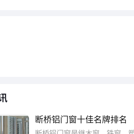
桥铝门窗采用高品质的铝合金材
出色的强度和耐久性，更因其金
讯
感，使得门窗呈现出高贵、大气
断桥铝门窗十佳名牌排名
种卓越的质感，不仅提升了整体