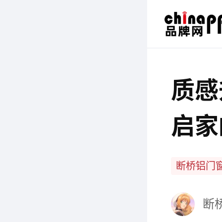
质感
启家
断桥铝门
断