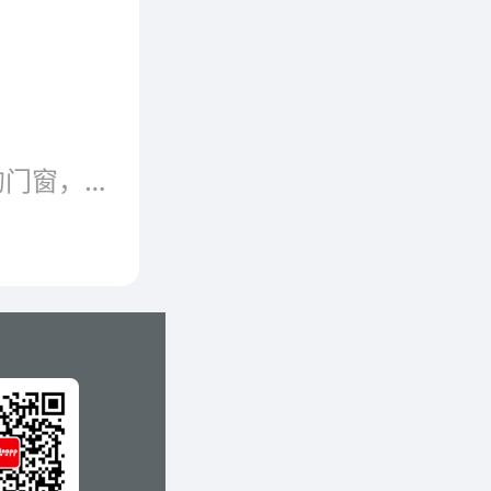
中享受
断桥铝门窗，采用隔热断桥铝型材和中空玻璃，具有节能、隔音、防噪、防尘、防水等功能。断桥铝门窗的热传导系数K值为3W/㎡·K以下，比普通门窗热量散失减少一半，降低取暖费用30%左右，隔声量达29分贝以上，水密性、气密性良好，均达国家A1类窗标准，深受众多消费者的青睐。
​断桥铝门窗是一款性价比很高的门窗，因为价格低廉，功能强大，非常划算。断桥铝因为性价比高，具有良好的发展潜能，也因为环保，更具备强大的社会效益。那么，目前市面上哪些断桥铝门窗品牌比较火?一起来看看断桥铝门窗一线品牌大盘点。