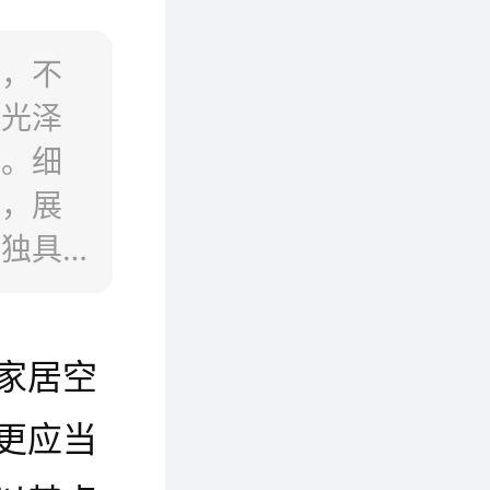
料，不
的光泽
观。细
磨，展
上独具
的融
崭新的
家居空
更高品
时尚和
更应当