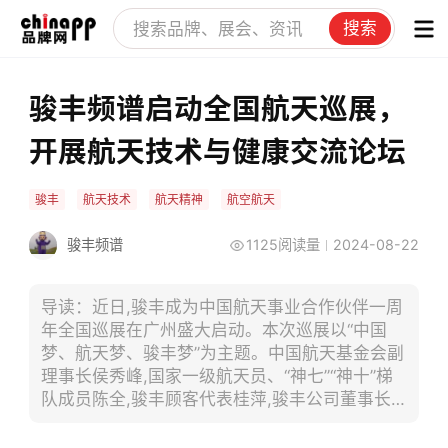
搜索
骏丰频谱启动全国航天巡展，
开展航天技术与健康交流论坛
骏丰
航天技术
航天精神
航空航天
骏丰频谱
1125阅读量
2024-08-22
导读：近日,骏丰成为中国航天事业合作伙伴一周
年全国巡展在广州盛大启动。本次巡展以“中国
梦、航天梦、骏丰梦”为主题。中国航天基金会副
理事长侯秀峰,国家一级航天员、“神七”“神十”梯
队成员陈全,骏丰顾客代表桂萍,骏丰公司董事长
陈险峰等齐聚骏丰健康产业园,探讨了航天技术与
健康的密切关系。嘉宾围绕载人航天精神、航天