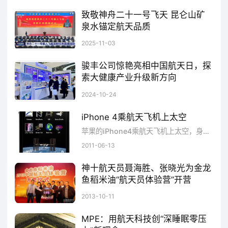
骏丰成为中国航天事业合作伙伴,表现了企
致敬神舟二十一号飞天 昆仑山矿
泉水锚定航天品质
业的追求和梦想,也表达了骏丰愿意为航天事业
2025年10月31日23时许，酒泉卫星发射中心烈焰升腾，神舟二十一号载人飞船搭载航天员乘组精准入轨，向着中国空间站奔赴而去。后续，6名航天员将共同在空间站工作生活约5天时间，完成各项既定工作。这种“从源头到终端”的全链条品控，成为昆仑山持续为消费者提供稳定品质的核心保障。此次神舟二十一号的成功发射，标志着中国空间站应用迈入新阶段，昆仑山矿泉水以中国航天事业战略合作伙伴的身份，见证了这一里程碑时刻。
2025-11-03
做贡献的强烈意愿。骏丰是大健康行业突出的
代表,这次航天巡展的活动特别有意义。领导说
骏丰公司惊艳亮相中国航天日，探
索大健康产业升级新方向
过,科技创新和科学普及是实现创新发展的两
大健康知名企业骏丰公司作为中国航天事业合作伙伴受中国航天基金会邀请出席并携系列核心频谱产品亮相展览，产品一亮相便引发现场观众参观热潮。
2024-10-24
翼。骏丰公司组织的一系列科普活动,包括骏丰
生命科技馆在内,都是希望将生命健康、航天知
iPhone 4乘航天飞机上太空
苹果的iPhone4乘航天飞机上太空，身份是美国宇航局用于太空实验的科学仪器
识等传达给大众,特别是青少年们,帮助他们了解
2011-06-13
科学、了解航天,让他们热爱科学、热爱航天。
神十航天员聂海胜、张晓光为金龙
鱼稻米油“航天员体验营”开营
金龙鱼稻米油&middot;2013中国航天员体验营活动日前在北京航天城启动，主办方金龙鱼谷维多稻米油与来自全国各地的40多名怀揣航天梦想的小航天...
2013-10-11
MPE：用航天科技创“深睡眠零压