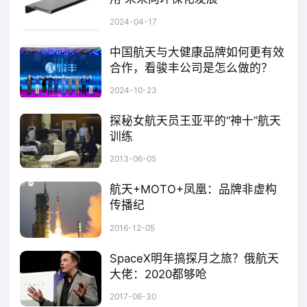
民健康保驾护航?骏丰成为中国航天事业合作
太空铝并不是某种特殊的铝合金，而是指用于航天器制造的高性能铝合金。太空铝的主要特点是其具有超轻的重量、极高的强度以及出色的耐腐蚀性。这些特性使得它成为了制造航天器外壳和结构的理想材料。太空铝的应用范围极为广泛。这意味着太空铝的性能需要不断提升，例如增强其抗辐射能力、提高抗氧化稳定性等。因此，如何在保证性能的同时，降低太空铝的生产成本，将是未来研究的重要方向。
2024-04-17
伙伴一周年以来,一直在支持中国航天的路上不
中国航天与大健康品牌如何更有效
断前行,您对这一次的航天科普有着怎样的期待
合作，看骏丰公司是怎么做的？
和建议?
近期,骏丰公司签约中国航天基金会成为中国航天事业合作伙伴,双方将在航天公益、航天宣传、航天科普等方面展开全面合作,也成为社会热点话题。
2024-10-23
探秘女航天员王亚平的“神十”航天
侯秀峰:
航天和健康是密不可分的。健康是
训练
每一个人的需求,航天人的工作环境很艰苦,心理
当媒体的聚光灯聚焦在女航天员王亚平身上时，她背后那款名叫太空漂浮床的航天训练用床，也慢慢地浮现于公众视野。近日，神舟十号飞...
2013-06-05
压力很大,我们有专门的医疗集团,研究航天人在
航天+MOTO+凤凰：品牌非虚构
健康、医疗上的需求。随着科技的发展,航天技
传播纪
术也会给健康、医疗带来更广阔的空间,比如太
2016年，是中国航天事业的六十周年。2016年，也可以说是中国的航天年——从长征7号发射，天宫二号发射，神舟11号发射，到长征5号发射和神舟11号飞船返回，一次次令世界关注的航天大事件，注定让“航天”成为企业、媒体选题的重点。
2016-12-05
空制药,因为太空和地球的环境截然不同,可能会
SpaceX明年搞探月之旅？俄航天
研制出地球上研制不出来的药,对癌症等疾病有
大佬：2020都够呛
所作用。
埃隆·马斯克（ElonMusk）旗下的太空探索公司SpaceX之前曾宣布将在2018年将两名普通乘客送往太空进行探月飞行，引来了外界的纷纷议论。但并非所有声音都对其表示赞同。据《每日邮报》报道，俄罗斯航空航天局承包商RSCEnergia的总经理弗拉基米尔·索恩谢夫（VladimirSolntsev）在接受俄媒体俄塔社的采访时称，考虑到SpaceX公司的现有状况，别
2017-06-30