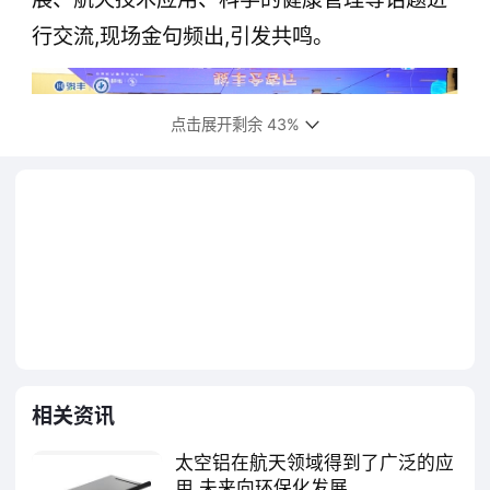
行交流,现场金句频出,引发共鸣。
点击展开剩余 43%
图:侯秀峰、陈全等大咖云集圆桌论坛
陈特军:健康是我们的航天梦和中国梦的根
相关资讯
基,没有健康的体魄,就没有航天梦、中国梦的
太空铝在航天领域得到了广泛的应
实现。请问候副理事长,哪些航天技术可以为国
用 未来向环保化发展