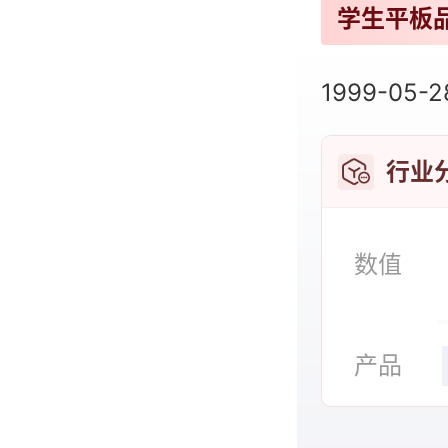
学生平板
故事机品
1999-05-
儿童手表
行业
学习机品
数值
产品