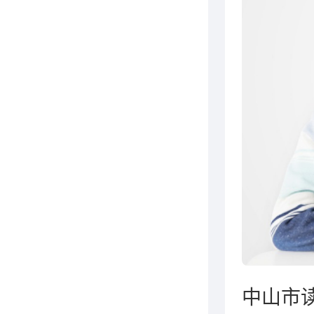
儿童
点读
早教
学习
学习
中山市