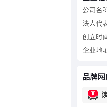
斯、日
公司名
二十多
法人代
读书郎
创立时
品研发
企业地
富的经验
际质量
供满意
品牌网
作，并
实验大
了数名