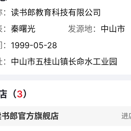
本、韩国、香港、新加坡、印尼、马
称：
读书郎教育科技有限公司
个国家和地区。
表：
秦曙光
发源地：
中山市
公司拥有专业、高效、创新的管理队
间：
1999-05-28
、制造、品质、市场及售后服务等方
址：
中山市五桂山镇长命水工业园
和雄厚的实力。通过了ISO9001：
体系认证，依照国际惯例进行管理，
的产品和服务;与中央电视台《动画城
店（
3
）
与中国少年科学院联合举办全国少年
读书郎官方旗舰店
进
赛，与全国的少年儿童建立了亲密的友
电子专家和幼教专家、工程师和技术