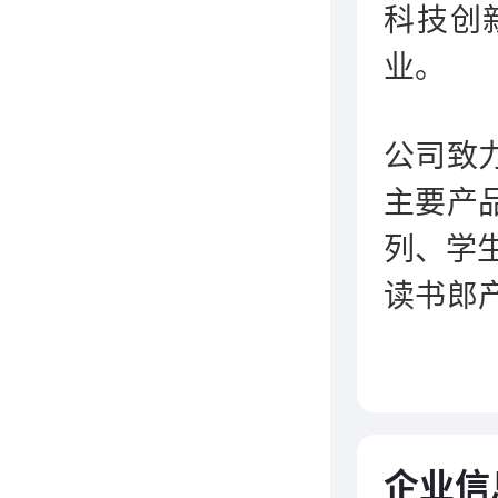
科技创
业。
公司致
主要产
列、学
读书郎
是国内
业之一
列产品
级市;
企业信