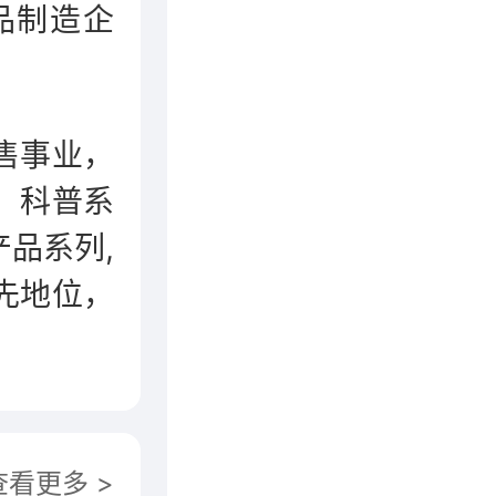
品制造企
售事业，
、科普系
品系列,
先地位，
品制造企
，五大系
城、乡各
国、俄罗
查看更多 >