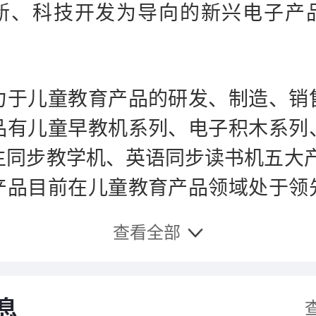
新、科技开发为导向的新兴电子产
力于儿童教育产品的研发、制造、销
品有儿童早教机系列、电子积木系列
生同步教学机、英语同步读书机五大产
产品目前在儿童教育产品领域处于领
最具实力和品牌影响力的电子教育产
查看全部
。在全国各省市有着庞大的营销网络
共有5000多个零售终端，遍布全国
同时畅销海外市场，主要销往美国、德
息