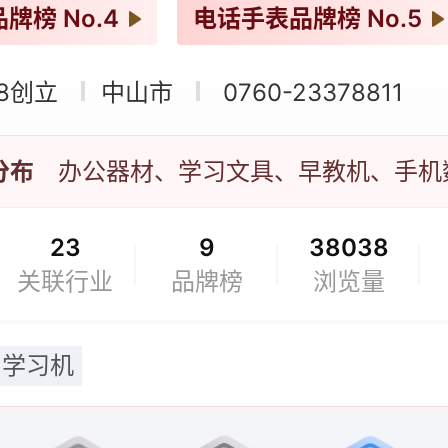
品牌榜
No.4
电话手表品牌榜
No.5
牌榜
No.5
儿童平板品牌榜
No.6
28创立
中山市
0760-23378811
品牌榜
No.6
点读笔品牌榜
No.6
分布
牌榜
No.8
23
9
38038
关联行业
品牌榜
浏览量
学习机