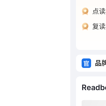
点读
复读
学生
电话
品
故事
Read
学习
儿童