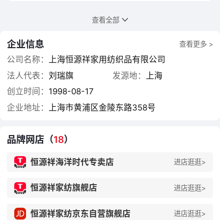
一直以来，恒源祥品牌拥有广泛知名度与美誉度。
床单品牌榜
第4名
查看全部
作为2008年北京奥运会赞助商，恒源祥家纺为北京
夏凉被品牌榜
奥运村提供近25000套家纺用品。恒源祥家纺成功的
第4名
企业信息
查看更多 >
品牌操作已经成为典范，获得行业以及各方的认
双面凉席优选榜
第4名
公司名称：
上海恒源祥家用纺织品有限公司
可。 2014年荣获中国家纺金销奖之“全国十大电
商”以及2014年度最具市场价值家纺品牌。连续多年
毛毯新锐榜
第4名
法人代表：
刘瑞旗
发源地：
上海
成为中国家用纺织品行业协会以及上海市家用纺织
创立时间：
1998-08-17
薄被品牌榜
第5名
品行业协会副会长单位、中国睡眠协会会员单位、
企业地址：
上海市黄浦区金陵东路358号
中国饭店业采购供应商协会会员单位，并且和多个
冰丝席品牌榜
第5名
行业协会以及高等院校建立广泛合作，为未来发展
法兰绒床单品牌榜
第5名
做出有力铺垫。
品牌网店（
18
）
夏凉毯品牌榜
第5名
恒源祥海洋时代专卖店
进店逛逛>
七孔被品牌榜
第5名
荞麦枕头品牌榜
第5名
恒源祥家纺旗舰店
进店逛逛>
婚庆床品套件品牌榜
第5名
恒源祥家纺京东自营旗舰店
进店逛逛>