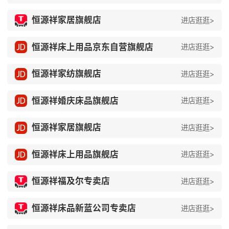
床裙品牌榜
第5名
恒源祥家居旗舰店
进店逛逛>
记忆棉枕芯品牌榜
第5名
化纤被品牌榜
第5名
恒源祥床上用品京东自营旗舰店
进店逛逛>
床笠品牌榜
第5名
恒源祥家纺旗舰店
进店逛逛>
法兰绒毯品牌榜
第5名
恒源祥婚庆床品旗舰店
藤席品牌榜
进店逛逛>
第5名
品牌榜
第5名
恒源祥家居旗舰店
进店逛逛>
品牌榜
第5名
恒源祥床上用品旗舰店
进店逛逛>
空调被新锐榜
第5名
夏凉被新锐榜
第5名
恒源祥福及尔专卖店
进店逛逛>
抱枕被品牌榜
第6名
恒源祥床品新蓝公司专卖店
进店逛逛>
拉链蚊帐品牌榜
第6名