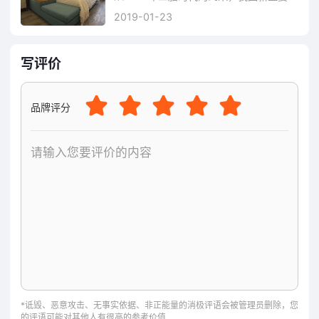
东方幸福月子中心，以独立分区、智能环境系统、
2019-01-23
软净水质护理等细节，构建出融科技、舒适与私密
于一体的休养空间。我们不仅关注身体康复，更重
写评价
视心灵的陪伴与滋养。
在这里，每一个细节都是对生命的尊重与祝福。东
品牌评分
方幸福，与您一起，见证新生命的绽放，共筑爱的
起点。
东方幸福国际母婴会所加盟品牌介绍
东方幸福控股集团创业初心，一直坚持“亿万家庭幸
福的家”为企业发展愿景，就是想要服务民众，做一
些行善积德、利国利民的大爱事业，提升国民的健
康意识，服务“一老一小”人群，为国家“老有所
养”、“幼有所育”目标的实现，贡献出自己全部的力
量。
*诋毁、恶意攻击、无事实依据、非正能量的消极评语会被管理员删除，您
的评语可能对其他人有很高的参考价值