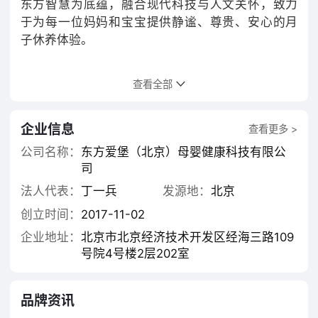
东方智慧为底蕴，融合现代科技与人文关怀，致力
于为每一位妈妈和宝宝提供静谧、尊贵、安心的月
子休养体验。
秉承“五爱精神”的企业宗旨，我们立志“健康一个宝
查看全部
宝，漂亮一个妈妈，幸福亿万家庭”。东方幸福不仅
仅是一个月子中心，更是一处融合科学护理与艺术
照护的母婴健康殿堂。
企业信息
查看更多 >
公司名称：
东方爱堡（北京）母婴健康科技有限公
东方幸福国际母婴会所核心特色
司
法人代表：
丁一兵
发源地：
北京
一、御用级专家团队
创立时间：
2017-11-02
多位拥有丰富临床经验的妇、产、儿、心理、营养
企业地址：
北京市北京经济技术开发区经海三路109
科专家及资深护理人员倾情驻守，组成强大专业的
号院4号楼2层202室
医疗支持体系，全天候为母婴健康保驾护航。
品牌资讯
二、领先产康美疗服务