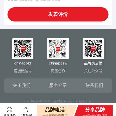
东方幸福控股集团是一家专注于高端服务业的全国
连锁集团，业务覆盖国际母婴护理、高端移动月子
发表评价
护理、高端月子餐订制、轻医美皮肤管理、旅居养
老、国际商贸等领域。
目前主营板块以月子会所品牌连锁运营为核心，包
含产后康复、形体塑型、心理辅导、新生儿护理、
月子营养膳食、中医保健、育婴早教开发等为一体
的多元化一站式母婴服务专业中心，是知名的月子
中心加盟品牌和月子会所加盟品牌。让月子得到更
chinappkf
chinappsw
品牌风云榜
科学、更全面的指导和护理，是东方幸福不变的初
客服微信号
商务合作
关注公众号
心和使命。
东方幸福国际母婴会所权威资质：
关于我们
服务介绍
联系我们
公司拥有资质和荣誉包括：
CopyRight 2005-2026 品牌网 chinapp.com 版权所有
品牌电话
分享品牌
先后被授予：国家高新技术企业、中关村高新技术
品牌评价
点赞品牌
一键拨通品牌电话
一键分享品牌详情