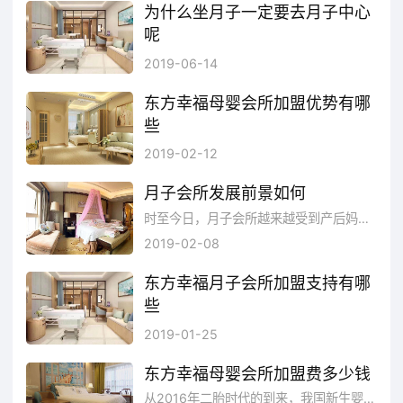
为什么坐月子一定要去月子中心
依托14年产后康复服务积淀，引进国际先进设备
呢
（如麦澜德），融汇体质调理理念，为妈妈提供从
很多孕妇在怀孕的时候都会在想，产后要不要去月子中心坐月子呢？因此我们特意去东方幸福月子中心了解了一下，关于月子会所的一些相关问题，在了解完这些相关问题之后，小编建议坐月子还是去月子中心较好。
孕前指导到产后修复的私人定制方案，重塑健康与
2019-06-14
美丽。
东方幸福母婴会所加盟优势有哪
些
三、科学膳食调理计划
作为一个快速发展的时代，所有的行业都在高速发展，更型换代速度非常快，东方幸福母婴会所紧跟时代的变化，更紧大市场，在众多的母婴会所中脱颖而出，受到了很多顾客的喜爱，同时因东方幸福母婴会所投资费用不高，利润可观，且在市场上站稳了脚跟等因素，也让东方幸福母婴会所备受投资者的喜爱。
2019-02-12
携手北京中医药大学，独家推出“九系体质调理膳食
月子会所发展前景如何
计划”，涵盖月子餐、营养餐、控糖餐等多类餐单。
由专业厨师团队匠心配制每日三餐三点，兼顾味蕾
时至今日，月子会所越来越受到产后妈妈的 欢迎，而如今的的月子会所也是发展越来越好，月子会所连锁店规模越做越大，人们生活水平的提高和年净2000万的产后妈妈，庞大的市场需求，是母婴行业的强大支撑。
享受与营养平衡，赋能妈妈由内而外的健康恢复。
2019-02-08
东方幸福月子会所加盟支持有哪
四、全天候专属照护
些
经验丰富的母婴专护师与健康服务团队提供N对1、
母婴行业一直以来都是备受投资者关注的行业，现如今随着创业的人原来越多，优质的项目越来越少。多数投资者都想要通过加盟的方式来创业，让自己的创业压力小一些，同时能够创业成功，收获更多的金钱，让自己的生活变得更好。
2019-01-25
24小时贴心守护，从生理到心理，全程规范、细
致、温情相伴，令您和宝宝安心托付。
东方幸福母婴会所加盟费多少钱
从2016年二胎时代的到来，我国新生婴儿就有明显上涨的趋势，截止至2017年年底，年新生儿总数就已经达到了1700万，而其衍生出来的产业因受众客户多，也是非常有前景的，例如专卖母婴产品的母婴生活馆、专供婴幼儿游泳的游泳馆、还有为产妇和新生儿服务的母婴会所等等。