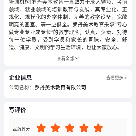
培训机构!罗丹美术教育一直致力于成人领域、考前
领域、就业领域的培训教育与发展，其专业化、正
规化、规模化的办学体制，完善的教学设备，宽敞
明亮的画室、等一应俱全。罗丹美术教育秉承“专心
做专业专业成专长”的教学理念，认真、负责、对待
每一位学员，受到学员和家长的青睐。安全、舒
适、健康、文明的学习生活环境，也让大家放心。
查看全部
罗丹美术教育作为从事成人艺术类培训机构，成人
部特别针对"0"基础学员编撰了一套独具特色的教学
方案，此方案为多年教学经验所得，只要学员对艺
企业信息
查看更多 >
术有兴趣，再加上自身的勤奋努力，能在一定时间
公司名称：
罗丹美术教育有限公司
提升学员的绘画能力。
写评价
品牌评分