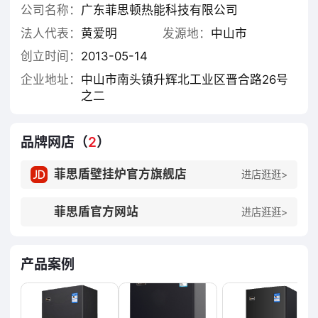
系，通过多年的技术深耕和国际技术合作，公司先
公司名称：
广东菲思顿热能科技有限公司
后研发并推出了低氮冷凝式壁挂炉、自带泄漏报警
法人代表：
黄爱明
发源地：
中山市
装置壁挂炉、零冷水壁挂炉、全预混壁挂炉等，是
创立时间：
2013-05-14
目前国内壁挂炉市场产品系列及功率型号多，且有
技术优势的品牌之一。
企业地址：
中山市南头镇升辉北工业区晋合路26号
之二
公司旗下“菲思盾”品牌壁挂炉是领域的创新者，拥有
多项自主专利技术，产品多年来上榜央视等主流媒
品牌网店（
2
）
体并成为主推品牌。
菲思盾壁挂炉官方旗舰店
进店逛逛>
菲思盾历程十载，业务辐射于国内国外，服务的客
户有政府集中供暖工程、地产采暖工程、民用独立
菲思盾官方网站
进店逛逛>
供暖系统等，并与国内多家知名地产公司构建了战
略合作关系。国内市场，已设立九大服务中心，辐
射全国。
产品案例