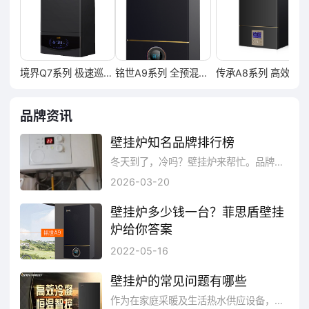
境界Q7系列 极速巡航零冷水燃气壁挂炉
铭世A9系列 全预混冷凝式燃气暖浴两用炉
传承A8系列 高效冷凝恒温智控燃气壁挂炉
品牌资讯
壁挂炉知名品牌排行榜
冬天到了，冷吗？壁挂炉来帮忙。品牌网告诉您壁炉十大排行，方便您选购好壁炉。TOP.1威能壁挂炉德国威能，是为家居生活的...
2026-03-20
壁挂炉多少钱一台？菲思盾壁挂
炉给你答案
中国也出现了不少专业的壁挂炉品牌，其中以专注“安全采暖”品质定位的燃气壁挂炉产品研发和生产的“菲思盾”品牌壁挂炉是领域的创新者，旗下的壁挂炉节能、环保、更安全，品质值得信赖，下面为大家介绍一下菲思盾企业的得意之作——菲思盾铭世A9全预混冷凝壁挂炉。
2022-05-16
壁挂炉的常见问题有哪些
作为在家庭采暖及生活热水供应设备，采暖热水两用的壁挂炉，已经成为人们生活中不可或缺的一部分。壁挂炉在欧洲普遍能使用15-20年，在中国商家承诺是10-15年，但是在使用壁挂炉的这十几年间，难免会遇到各种问题，下面为大家解答一下。