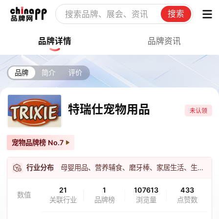
搜索
品牌详情
品牌资讯
品牌
简介
评价
特瑞仕宠物用品
未认领
宠物品牌榜
No.7
行业分布
母婴用品、营养辅食、磨牙棒、家居生活、生活用品
21
1
107613
433
数值
关联行业
品牌榜
浏览量
点赞数