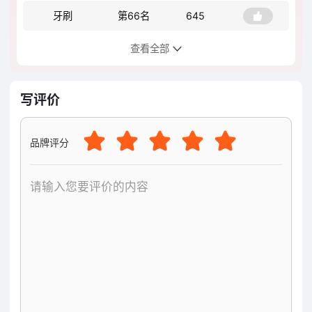
牙刷
第66名
645
查看全部
口腔护理
第72名
810
宠物
第74名
625
写评价
零食
第105名
768
品牌评分
磨牙棒
第124名
682
服装
第165名
758
漱口水
第240名
677
沐浴露
第588名
619
营养辅食
第1587名
540