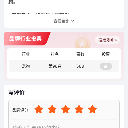
顾。
3直截了当，特别是在困难时。
查看全部
4在建立相互信任和尊重的基础上建立关系，同时拥
抱多样性。
品牌行业投票
投票规则>
5我们要求自己和彼此。
行业
排名
票数
投票
6我们一直努力争取增长，以在市场上取胜。
宠物
第96名
568
7我们希望赢得而不是牺牲我们的员工，客户，供应
商，社区，利益相关者或地球。
写评价
8我们致力于就我们的产品及其利益进行诚实的沟
通。
品牌评分