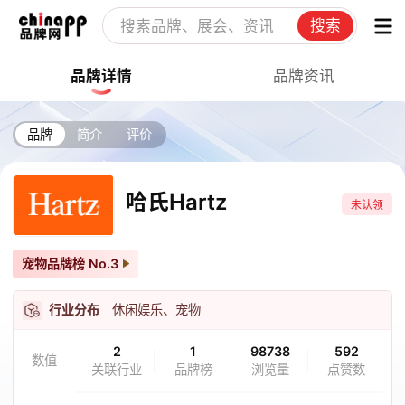
搜索
品牌详情
品牌资讯
品牌
简介
评价
哈氏Hartz
未认领
宠物品牌榜
No.3
行业分布
休闲娱乐、宠物
2
1
98738
592
数值
关联行业
品牌榜
浏览量
点赞数