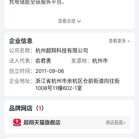
充电储能全链服务平台。
公司拥有80多项相关专利,20多项软件著作;企业通过
查看全部
了
IS09001,ISO45001,ISO14001EC27001,GB/T29490.GB
等体系认证,并取得了星级售后服务体系认证;公司具
企业信息
查看更多 >
有AAA级资信等级,并获得多项AAA信用单位证书:超
公司名称：
杭州超翔科技有限公司
翔品牌连续多年荣获“中国-大智能安全充电桩品
法人代表：
俞君勇
发源地：
杭州市
牌”“中国社区充电最佳服务商品牌”。
创立时间：
2011-09-06
公司深耕智能充电行业，以“智慧能源，生态战略”为
企业地址：
浙江省杭州市余杭区仓前街道向往街
发展背景，以“精工品质”立足于世，为中国正蓬勃发
1008号11幢602-1室
展的新能源大基建和数字能源注入星火之力。
品牌网店（
1
）
超翔天猫旗舰店
进店逛逛>