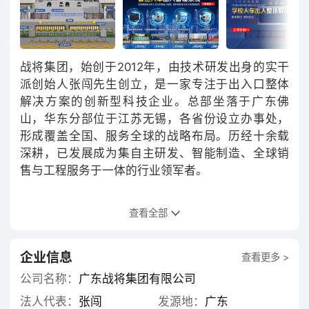
战将集团，始创于2012年，由技术研发出身的实干
派创始人张闯先生创立，是一家专注于出入口整体
解决方案的创新型科技企业。总部坐落于广东佛
山，华东分部位于江苏无锡，各省份设立办事处，
形成覆盖全国、服务全球的战略布局。历经十余载
深耕，已发展成为集自主研发、智能制造、全球销
售与工程服务于一体的行业领军者。
技术驱动，产品为王。依托创始人的技术基因，公
查看全部
司组建了高精尖研发团队，专业销售团队，专业售
后团队，涵盖电动伸缩门、段滑门、悬浮门、平移
门、道闸、升降柱、翻版路障机、停车场系统、岗
企业信息
查看更多 >
亭、危废房等全系列出入口安防产品。拥有100余名
公司名称：
广东战将集团有限公司
专业员工，其中技术及工程人员占比超过40%，确
法人代表：
张闯
发源地：
广东
保从设计到交付的全链条专业品质。