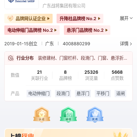
广东战将集团有限公司
展开
品牌网认证企业
升降柱品牌榜
No.2
电动伸缩门品牌榜
No.2
悬浮门品牌榜
No.2
停车场系统品牌榜
No.3
危废间品牌榜
No.3
2019-01-15创立
广东
4008880299
详情
段滑门品牌榜
No.3
车牌识别品牌榜
No.3
行业分布
装修建材、门窗栏杆、段滑门、门窗、悬浮折叠门
道闸品牌榜
No.3
21
8
25326
5668
数值
关联行业
品牌榜
浏览量
点赞数
产品
电动伸缩门
段滑门
悬浮门
平移门
道闸
升降柱
翻版路障机
停车场系统
岗亭
危废房等全系列出入口安防产品