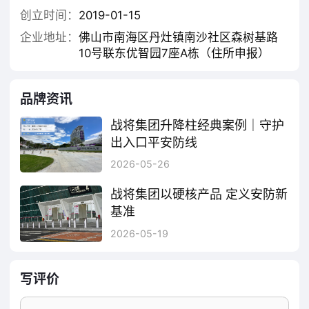
创立时间：
2019-01-15
全球布局，服务典范。战将产品远销全球60余个国
企业地址：
佛山市南海区丹灶镇南沙社区森树基路
家和地区，构建起覆盖全世界的300+服务网点，各
10号联东优智园7座A栋（住所申报）
类产品累计服务案例突破100万+。覆盖智慧校园、
智慧园区、政府机关、商业综合体等多元场景，凭
品牌资讯
借稳定、智能、耐用的卓越品质，树立行业服务典
范，赢得全球用户一致好评。
战将集团升降柱经典案例｜守护
出入口平安防线
愿景领航，使命在肩。战将集团矢志成为“世界级出
校园作为守护青少年成长的重要场所，安防建设至关重要。智能升降柱，专为校园出入口安全管控打造，筑牢校园第一道安全屏障。 它可依据通行权限，精准管控师生车辆、外来访客进出，规范校园通行秩序，保障日常出行顺畅有序。设备抗冲撞性能优异，能有效拦截违规车辆、恶意闯入，防范车辆冲撞等安全隐患。 同时可联动校园监控与安保系统，紧急情况实时报警、快速拦截，全方位保障师生人身与财产安全。设备智能便捷、耐用美观，适配校园环境，助力校园安防提质升级，为学子营造安全无忧的学习环境。
2026-05-26
入口整体解决方案第一品牌”，秉承“让出行更美
好”的经营理念，持续以技术创新推动行业升级，为
战将集团以硬核产品 定义安防新
全球用户提供更安全、更便捷、更智慧的出入口体
基准
验。
升降柱是一种可以升降的路面安防设备，通常安装在学校、医院、体育馆、商业中心的主要出入口、停车场以及重要区域。在安防行业从 “被动防护” 向 “主动智能” 升级的当下，升降柱已不再是简单的路桩，而是集机械工程、液压控制于一体的智能终端。战将集团依托上百项产品专利，以 “工业级稳、智能级准、场景级全” 为核心，为高安全等级场景提供无可替代的出入口管控方案。
2026-05-19
战将集团——出入开启美好生活。
写评价
战将集团主营产品包括停车识别收费管理系统，车
位引导数据查询分析系统，访客系统，智慧园区整