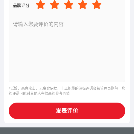
体管理。硬件设备：车牌识别，智能道闸，升降
品牌评分
柱，悬浮门，折叠门，分段平移门，伸缩门，人行
通道闸，岗亭，护栏，围栏等系列产品。
战将集团产品远销国内外，出口额在业内远超第
二，产品得到了国内外用户的一致好评和认可。公
司产品服务于各大知名企业和应用场景，集中有南
方电网、三好学生、广交会展馆、广深铁路、中铁
二局、广州长隆、中国银行、深圳机场、英国泰莱
集团、路遥医特等多个机构，广泛使用于工业区、
党政机关、部队、学校、医院、企事业单位等地区
和商业场所；为众多客户提供安全稳定高效的出入
*诋毁、恶意攻击、无事实依据、非正能量的消极评语会被管理员删除，您
口管理解决方案。
的评语可能对其他人有很高的参考价值
战将集团坚持以科技创新赋能制造的高质量发展。
发表评价
在产品研发和设计上获得了多项实用新型专利和多
项产品外观专利，先后斩获了多项政府资质证书，
包括但不限于国家级高新技术产业、市级安全生产