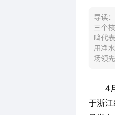
导读
三个核
鸣代表
用净水
场领先
与会
地参观
4
安吉尔
商用
于浙江