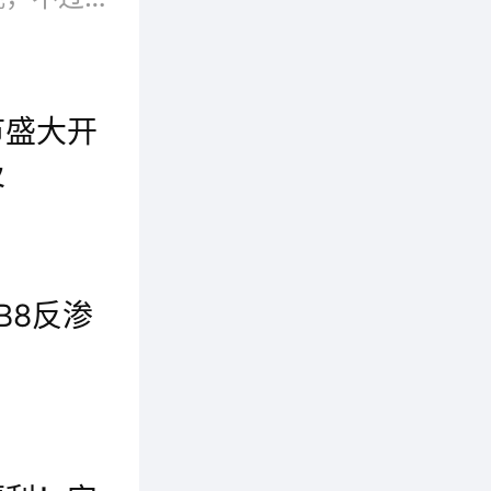
节盛大开
总裁孔那
及
,她表
近日，全球科技领先的净水专家安吉尔重磅开启以“科技引领 销量领先”为主题的空间大师热销狂欢节。值此安吉尔空间大师上市、热销一周年之际，即日起至5月12日，安吉尔在“政企双补”优惠政策的基础上加码多重壕礼，回馈广大新老用户的支持与信任，为更多家庭带来健康、舒适的全屋净水生活体验。
户需求
B8反渗
8年研
水的核心
现代家居装修，寸土寸金，净水器力求简约、节省空间，同时还要过滤效果出众。安吉尔J1100-ROB8净水器简约不简单，满足您家庭的日常饮、...
领先。