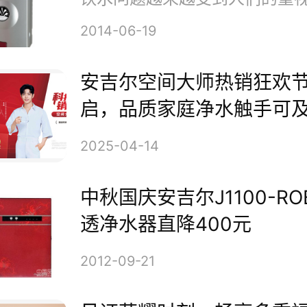
2014-06-19
安吉尔空间大师热销狂欢
布会现场,安吉尔集团董事长兼
启，品质家庭净水触手可
安吉尔37年净水之路的发展历程
2025-04-14
吉尔一直以技术创新为利刃,以用
中秋国庆安吉尔J1100-RO
,科技引领净水行业发展。从198
透净水器直降400元
的第一台净水器,到今天掌握净
2012-09-21
安吉尔连续3年实现净水行业销量