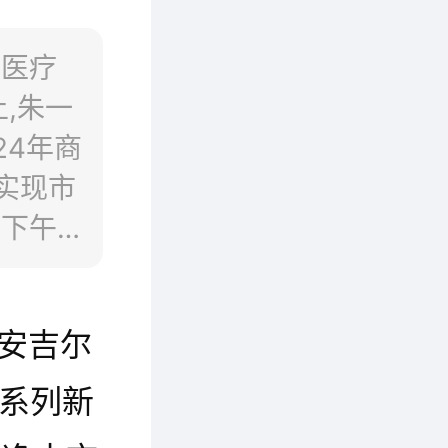
业医疗
,朱一
24年商
实现市
下午,
进行实
00”于
家安吉尔
着全新
。
”系列新