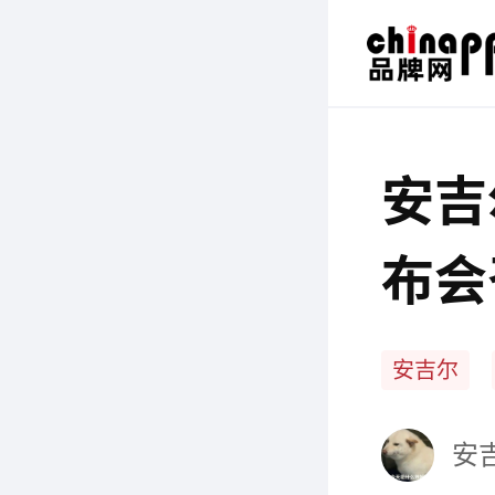
安吉
布会
来
安吉尔
安