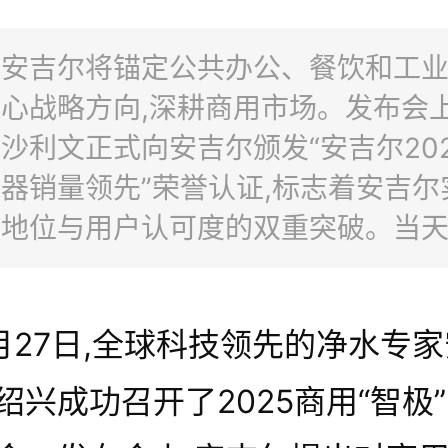
：安吉尔将锚定公共办公、餐饮和工
心战略方向,深耕商用市场。发布会上
沙利文正式向安吉尔颁发“安吉尔20
器销量领先”荣誉认证,标志着安吉尔
地位与用户认可度的双重突破。当天
嘉宾共同前往安吉尔环境科技智慧园
。期间,首批“智极A1000”与“智睿A1
月27日,全球科技领先的净水专
环境科技智慧园举行下线仪式,意味
解决方案正式从蓝图走向规模化落地
绍兴成功召开了2025商用“智极