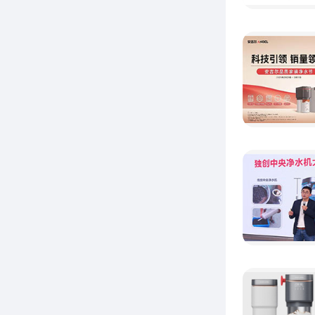
式,携
海,引