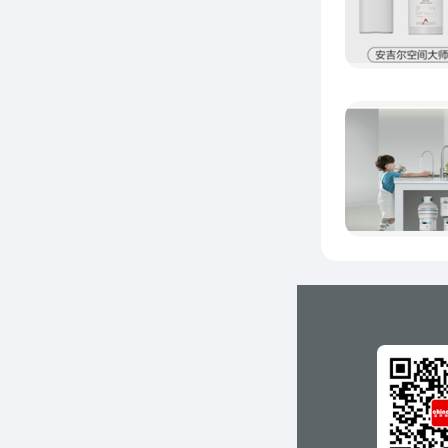
“
的渗透
的差距
这将是
朱一鸣