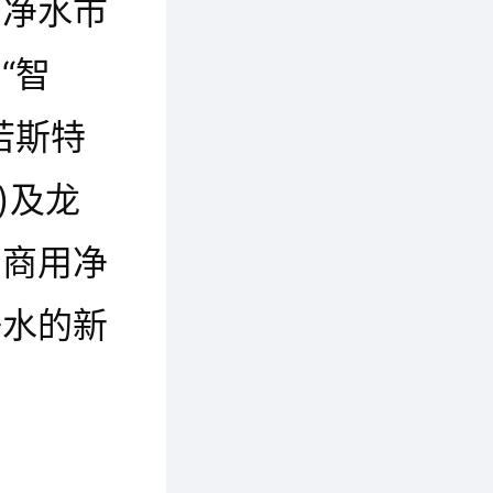
用净水市
“智
若斯特
)及龙
构商用净
净水的新