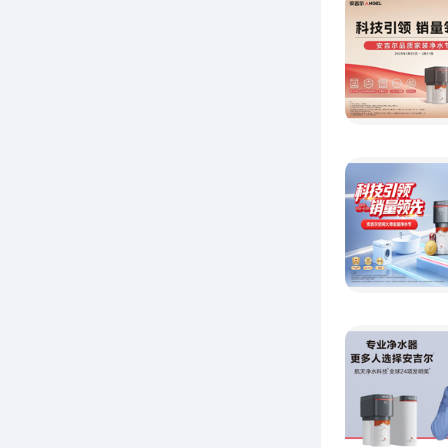
孔
是一场
锚定公
方向,
家,到
将以科
以