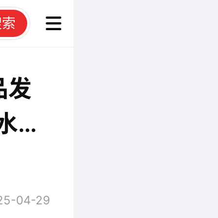
搜索
品发
水未
25-04-29