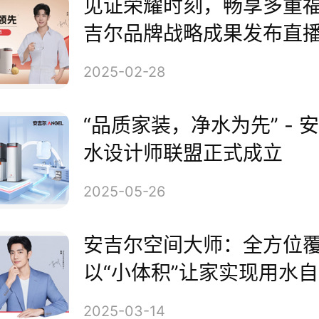
见证荣耀时刻，畅享多重
吉尔品牌战略成果发布直
那指出,商用净水黄金时代已经到
幕
2025-02-28
机遇与挑战并存的行业变革。安
共办公、餐饮和工业医疗三个核
“品质家装，净水为先” - 
水设计师联盟正式成立
深耕商用市场。从守护家庭健康
2025-05-26
赋能商用场景的行业革新者,未来
技创新为驱动,锻造新质生产力,
安吉尔空间大师：全方位
以“小体积”让家实现用水
专业化净水解决方案,重塑行业
2025-03-14