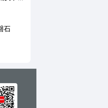
(2025年3月8日)在2025年国际妇女节来临之际，全球科技领先的净水专家安吉尔以「她的向上之选」特别企划，向每一位在时代浪潮中扩宽边界、追寻理想的女性致敬。这场跨界对话中，安吉尔不再局限于传统节日的温情叙事，而是将视角投向女性对生活的主动掌控——无论是职业赛道的深耕、生活方式的抉择，还是对家庭品质的极致追求，女性始终以“向上”的姿态定义着自我与未来。
磐石
净水器
12月10日,为期三天的第十届中国家电营销年会圆满落幕,大会揭晓了2020中国家电行业“磐石奖”,高端净水品牌安吉尔的年度新品A7 Lite大水量净水器荣获大会颁发的重磅奖项“卓越品质奖”。
到5倍
速发展,
执行总监
水器设备