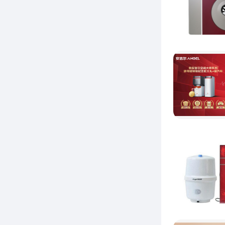
亿蓝海
发
回顾了
示,安
为导向
制生产
科技,