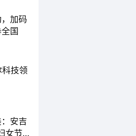
千亿蓝
动，加码
卷全国
近日，全球科技领先的净水专家安吉尔重磅启动“科技引领销量领先”品质家装净水节活动，致力于向消费者推广健康、舒适的全屋净水产品及生活方式，助力更多家庭轻松享有高品质净水体验。
尔科技领
在这场科技成果盛宴中，比专利和奖杯数量更引人注目的，是安吉尔持续推动行业标准革新进化的科技领先地位。这种以核心技术重构行业标准的能力，彰显安吉尔作为行业引领者的科技话语权，也诠释了专利“大满贯”的真正含金量。这种将技术创新转化为实际应用的价值观念，正是安吉尔持续引领行业的核心密码。这种深植于企业基因的创新精神，正是安吉尔始终屹立净水科技前沿的底气所在。
美：安吉
5妇女节企