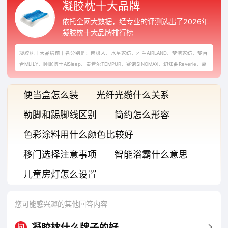
凝胶枕十大品牌
依托全网大数据，经专业的评测选出了2026年
凝胶枕十大品牌排行榜
凝胶枕十大品牌前十名分别是：南极人、水星家纺、雅兰AIRLAND、梦洁家纺、梦百
合MLILY、睡眠博士AiSleep、泰普尔TEMPUR、赛诺SINOMAX、幻知曲Reverie、嘉
唯Jahvery
便当盒怎么装
光纤光缆什么关系
勒脚和踢脚线区别
简约怎么形容
色彩涂料用什么颜色比较好
移门选择注意事项
智能浴霸什么意思
儿童房灯怎么设置
您可能感兴趣的其他回答内容
凝胶枕什么牌子的好
问