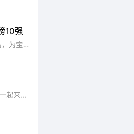
榜10强
婴儿奶粉是婴儿健康的重要食品，为宝宝选择好的适合的奶粉是很多父母的头等大事。很多父母关心奶粉的质量和安全，也关心婴儿奶粉排行榜。亲亲宝贝网小编以婴儿喜爱的口味为第一标准，来介绍2022年国产婴儿奶粉排行榜10强。当然也是要根据经济实力购买相应价格的婴儿奶粉。
宝宝健康成长需要优质的奶粉，现在随品牌网小编一起来看看婴儿奶粉品牌有哪些?妈妈比较满意的婴儿奶粉排行榜十大排行榜吧!1...