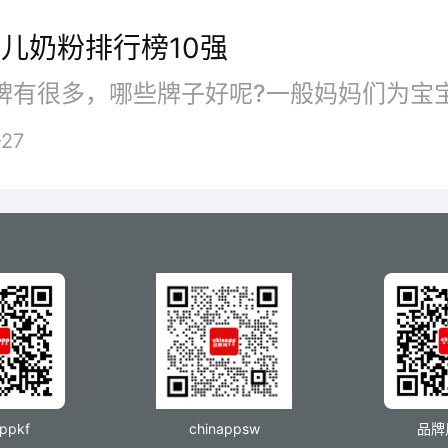
儿奶粉排行榜10强
-27
、雀巢婴儿奶粉
appkf
chinappsw
品牌