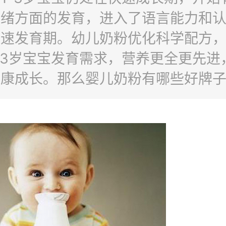
情绪方面的发育，进入了语言能力和
快速发育期。幼儿奶粉优化科学配方
-3岁宝宝发育需求，营养更全更先进
康成长。那么婴儿奶粉有哪些好牌子
几个：1、多美滋婴儿奶粉2、贝因
、Kabrita佳贝艾特4、雅培婴儿奶粉
奶粉6、伊利婴儿奶粉7、雀巢婴儿奶
儿奶粉9、圣元婴儿奶粉10、明冶婴