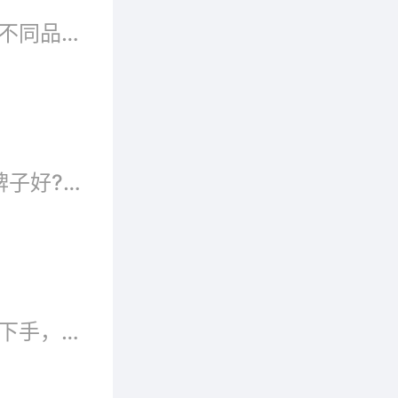
婴儿奶粉质量排行榜是消费者比较为关注的热点，不同品牌的奶粉各有不同的营养成分，绝大多数都以母乳成分作为参考标准的。根据奶粉关注、...
婴儿奶粉卖的比较好的是哪些品牌?婴儿奶粉什么牌子好?婴儿奶粉哪个牌子好?下面就跟随品牌网小编一起来看看十大婴儿奶粉销量排行榜吧!...
奶粉市面上品目很多，妈妈们选来选去不知道怎么下手，阿里巴巴网站2005-05-28日发布的一个妈妈比较满意婴儿奶粉排行榜，奶粉排行只是个数...