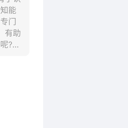
认知能
，专门
，有助
呢?主
美婴儿
5、惠
粉8、
儿奶粉