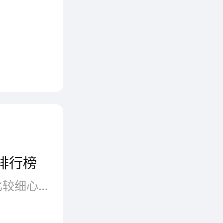
排行榜
婴儿奶粉的选择一直是妈妈们比较细心的事情，2020年比较新出炉的婴儿奶粉热卖排行榜或许能为你的选择提供一些参考。1、雅培婴儿奶粉...