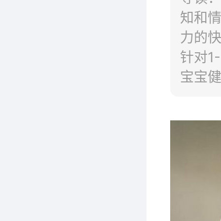
知和
力的
针对1
宝宝健
要有这
奶粉3
氏婴儿
培芝婴