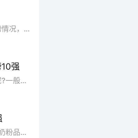
很多妈妈会关心婴儿奶粉排行榜情况，一个真正意义上的婴儿奶粉排行榜并非一些简单的参数所能概括的。比较贵的不一定是比较合适的，宝宝亲亲宝贝网小编就为你介绍2022年的婴儿奶粉排行榜，希望给宝宝找到适合的奶粉。
10强
奶粉品牌有很多，哪些牌子好呢?一般妈妈们为宝宝选奶粉的时候都会查看婴儿奶粉排行榜，以此为参照来挑选奶粉。下面品牌网小编为您...
强
婴儿羊奶粉什么牌子好?婴儿羊奶粉品牌有哪些?婴儿羊奶粉哪个牌子好?下面就跟随品牌网小编一起来看下畅销婴儿羊奶粉排行榜10强。www.cHI...