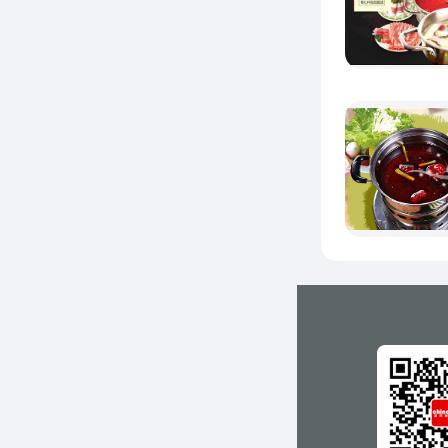
广告，
面，网
牌形象
2
了保证
大量的
的服务