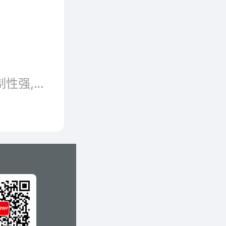
金，在平
​我们都知道，麻姐辣媚自助旋转小火锅在环境风格上是很有大将风范，锅底也秉承了这一风格，浓郁的锅底由十几种原料熬制而成，新鲜的锅底竟然孕育出了老锅底的香味。好的锅底看上去是醇厚有劲道的，等到它沸腾起来是百米飘香的，涮起食材来那才叫一个入味。那么，麻姐辣媚自助旋转小火锅品牌怎么样？和小编一起来了解下吧！
提升品
旋转小火锅店不必请大厨,可复制性强,成为众多创业者开店的理想项目。想开一家1+1旋转小火锅加盟总部加盟店不知道选择哪个好？我们成立于2009年，至今已经在火锅行业拥有八年的发展经验，不管是口感还是服务，都得到了消费者和市场的验证，如今已经在全国拓展了上千家加盟店。
系。为
部倾注
盟伙伴