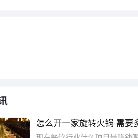
伐旋转小火锅历经多年的技术沉
火锅的麻、辣、鲜、香、醇厚融
承了重庆老火锅特有的的醇香厚
天然原辅材料，严格量化的秘制
合现代的时尚旋转设备，打造出
格的美味小火锅。在1998年，
讯
路边摊的年代，晶九公司总裁和
怎么开一家旋转火锅 需要
锅”品牌创始人，联手打造以重