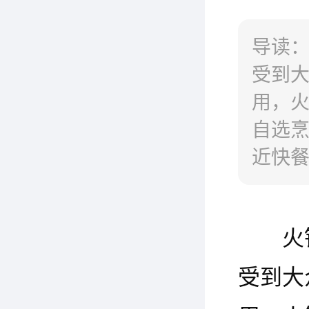
导读
受到
用，
自选
近快
式，
家列
火
加盟。
受到大