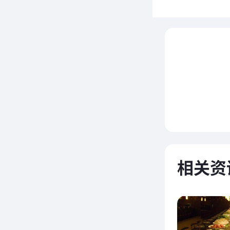
沫
重庆老
体，秉
选优质
制；结
别具一
相关资
停留在
转小火