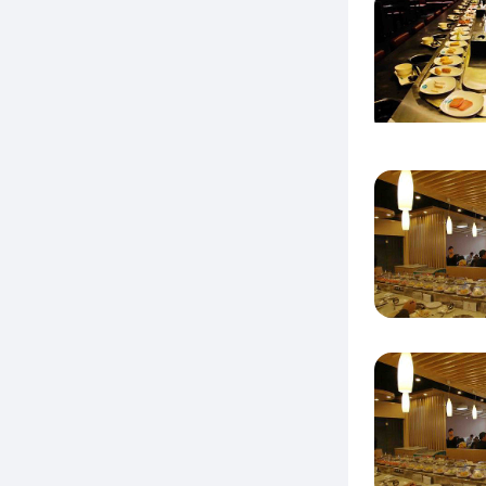
带，源
秘制配
香的特