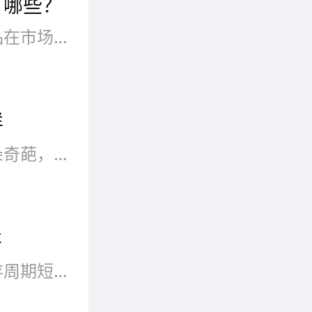
有哪些？
，研发
优秀的品牌，卓越的品质，产品在市场上具有多方面的特色，让人吃了再来，爱尚旋转小火锅加盟费用，加盟支持多，让您创业无忧。期待您的来电垂询！！！
入口鲜
样
小火锅被誉为火锅产业中的一朵奇葩，一元旋转小火锅加盟电话准确定位主流消费群，既传承文化，又整合经典，更代表着一种现代消费观念、都市格调和流行趋势。
样
餐饮行业存在时间长，奈何生存周期短，所以1+1旋转小火锅加盟费用要想在激烈而残酷的餐饮市场竞争中生存下去就要立足市场发展。