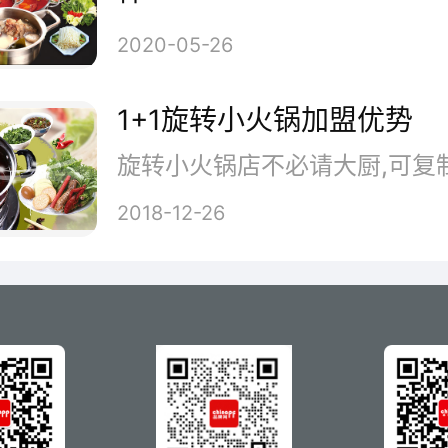
2013年，公司还将投入大量资
2020-05-26
络，报纸，卫视投入大量广告，
1+1旋转小火锅加盟优势
，广度撒网，深度渗秀。
2018-12-26
.沐伐拥有对加盟店完善的管理体
销售活动能够正常展开，公司内
人力、财力、物力、信息等对加
。