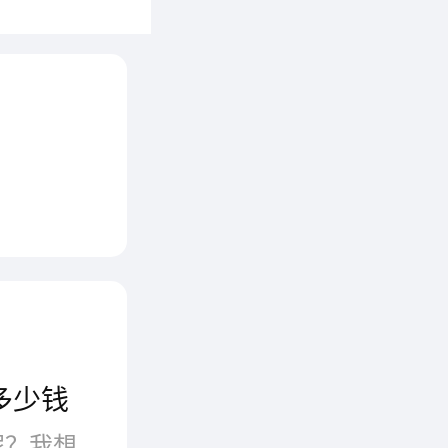
淀，将
为一
实，精
配方炒
了一种
地道小吃
“沫伐旋
多少钱
庆地道小
现在餐饮行业什么项目最赚钱呢？我想一定是非火锅莫属了，而火锅中的旋转小火锅又因为性价比而受到很多人的青睐，创业者们可能比较想投入到火锅行业中，而开一家选择火锅店就是不错的选择，那么我们应该如何开好一家旋转火锅店呢？开一家旋转小火锅需要多少钱呢？现在就来给大家介绍一下。