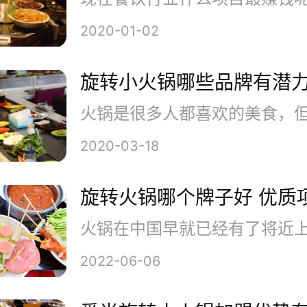
的小火锅加盟品牌，开创“沫伐
2020-01-02
盟连锁店。晶九依托总部的雄厚
旋转小火锅哪些品牌有潜
餐饮服务的研发、经营和管理。
伐旋转小火锅”这一品牌坚持走传
2020-03-18
烫的千年文化，坚持餐饮业发展
旋转火锅哪个牌子好 优质
口味至胜，正统经典的结晶，环
传统的配方寻求创新，以确保口
2022-06-06
有的原料精选自原产地四川，重