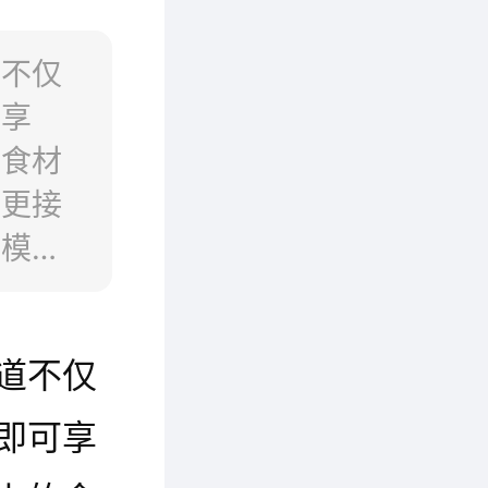
道不仅
可享
的食材
，更接
的模
编为大
去寻找
道不仅
即可享