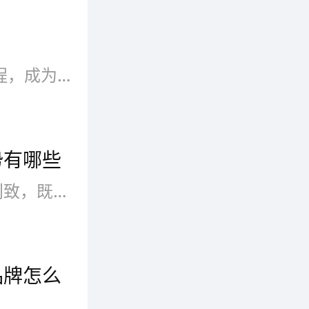
创业选 食尚旋转小火锅加盟流程，成为你的好帮手！近年来，快节奏的生活让旋转小火锅渐渐走进我们的生活，与以往一成不变的美食相比，旋转火锅具有随心搭配、省时省力的优势，多种食材的选择俘获了一群又一群火锅爱好者，更具有市场优势。
势有哪些
旋转小火锅一人一锅，精巧而别致，既不失热闹的氛围，食尚客旋转小火锅更具独特的时尚与现代文化优势。回转自选，崇尚简单与自由。从制作到消费的全过程都透着一股浓浓的文化气息，食尚客旋转小火锅持续满足了不同消费层次的个性化需求，因而拥有数以亿计忠实的簇拥者，上演着一轮又一轮等位成群的热闹场景，成为都市街头最炫的时尚风景线，是创业的首选。
一直在
品牌怎么
全覆盖