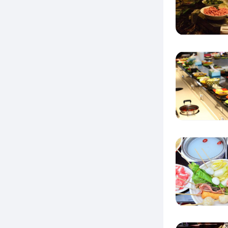
吃为首
锅”加
力于微
导“沫
承麻辣
绝对的
康。从
特，所