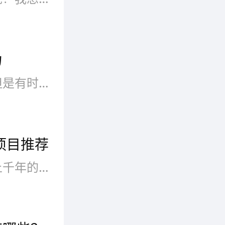
旋转小火
实力，致
力
晶九倡
火锅是很多人都喜欢的美食，但是有时候人们想要自己去吃火锅，而正常的火锅店菜品分量就太多了，因此旋转小火锅的出现解决他们的烦恼。那么旋转小火锅品牌哪些有潜力?我们一起来看看吧。
统，传
核心，
项目推荐
保健
火锅在中国早就已经有了将近上千年的历史，更是吸引了南北消费者的胃口，有着广泛的消费者群体，但是目前的火锅市场早就已经出现颠覆性的变化。也因此吸引很多的投资者，只是到底应该选择什么样的品牌呢?今天跟大家分享一下市面上比较知名的旋转火锅品牌，这些品牌深受许多人的青睐，下面为大家介绍一下。
味独
庆一