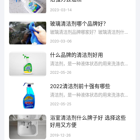
闪立净(Sanliy)是中国高端家清领域创新领导品牌。品牌创建于1998年，闪立净集团旗下的核心品牌之一。闪立净油污净，强力型油污清洁剂。专为去除厨房厚重油污而设计。闪立净厨房去重油污清洁剂采用德国斯博恩洁净科技SGEY BIOLOG，横扫重油污，快速分解油污成分，有效渗透。瓦解污渍，深层清洁，快速分解，一喷一擦，焕然一新。深层去污，保护厨具，轻松擦洗。
2023-03-14
商品名称：
威猛先生厨房重油污净
玻璃清洁剂哪个品牌好？
净含量：
2L及以上
玻璃清洁剂品牌哪家好？玻璃清洁剂什么牌子比较受欢迎？玻璃清洁剂比较好用的品牌推荐：威露士、威猛先生、洁士奇、LOPO (绿牌)、净安、开米涤清玻璃清洁剂、白猫。
2020-03-06
香型：
果香型，柠檬香型
什么品牌的清洁剂好用
清洁剂，是一种液体状态的用来洗涤衣物或清洗用具或清洁家具等东西的清洁产品。它采用多种新型表面活性剂，去污力强，漂洗容易 ，对皮肤无刺激。最宜洗涤厨具，家具，及水果瓜菜。清洁剂独特的渗透力及抛光光亮因子更能迅速去除石灰垢、水泥垢、填缝剂垢、水锈、电焊印、铝划痕、金属划痕、黑垢、霉垢、水垢、各类油漆、各类胶、各类重油污等，当它涂在清洗物体表面时，与污垢结合或融解，用流水清洗掉其残留物就会变得洁净如新。在这里，品牌网依托大数据技术,综合品牌实力、产品销量、用户口碑、网友投票等指标评选出了比较好的清洁剂，让大家都选择到合适自己的产品。
参考报价：
49.90
2022-05-26
2022清洁剂前十强有哪些
威猛先生MrMuscle
清洁剂，是一种液体状态的用来洗涤衣物或清洗用具或清洁家具等东西的清洁产品。它采用多种新型表面活性剂，去污力强，漂洗容易 ，对皮肤无刺激。最宜洗涤厨具，家具，及水果瓜菜，同时清洁剂可利用本身的特性少用或不用水，起到节水的目的，品牌网依托大数据技术,综合品牌实力、产品销量、用户口碑、网友投票等指标评选出了2020清洁剂前十强，可以参考选择。
查看详情
2022-05-25
浴室清洁剂什么牌子好 选择这些
二、MISTOLIN
好用又方便
由于浴室是家里面最容易潮湿的地方，所以很容易受到霉菌的侵袭，一不小心墙面或者洗漱台等地方就留下许多斑斑点点，十分影响浴室的美观与洁净；为了保持浴室的干净，清洁剂是常年必备的东西。
2019-12-26
mistolin品牌成立于2013年，隶属于昆山