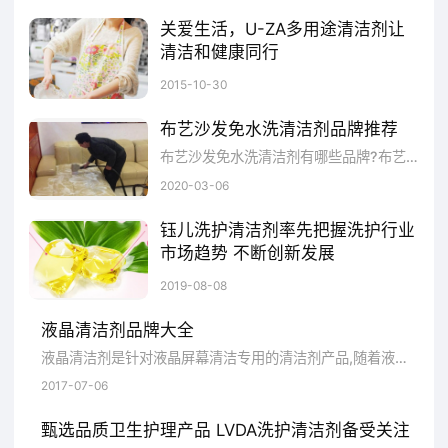
关爱生活，U-ZA多用途清洁剂让
尚品生活贸易有限公司。Mistolin(米斯特林)清
清洁和健康同行
洁剂源于欧洲。其在葡萄牙、莫桑比克、安哥
清洁剂几乎是每个家庭每天都会用到的必需品。而清洁剂在为人们带来便利的同时，往往还会埋伏下各种“化学残留”，带来不小的麻烦，危害着我们的健康。
2015-10-30
拉和阿尔及利亚设有制造工厂，从而满足强大
布艺沙发免水洗清洁剂品牌推荐
的市场需求。
布艺沙发免水洗清洁剂有哪些品牌?布艺沙发免水洗清洁剂哪家品牌好?布艺沙发免水洗清洁剂品牌推荐：仕必威、简绿、帕克丽、顾家/KUKA、oakwood、优雅。
产品推荐
2020-03-06
钰儿洗护清洁剂率先把握洗护行业
商品名称：
MISTOLIN2051
市场趋势 不断创新发展
近年来，随着人们对生活品质的追求不断提高，洗护清洁剂也朝着更广阔的市场发展着。据一项市场研究报告显示，洗护清洁剂市场将迎来了一场新的“洗衣革命”，这其中的主角便是近来风靡全球的“洗衣凝珠”。数据指出，洗衣凝珠在欧洲市场推出仅一年时间，便有超过3000万家庭投入了使用之中
2019-08-08
香型：
无香型
液晶清洁剂品牌大全
净含量：
0.5-0.9L
液晶清洁剂是针对液晶屏幕清洁专用的清洁剂产品,随着液晶的普及应用而逐步得到应用普及的.液晶清洁剂应满足以下几个条件:不含任何可能...
2017-07-06
参考报价：
39
甄选品质卫生护理产品 LVDA洗护清洁剂备受关注