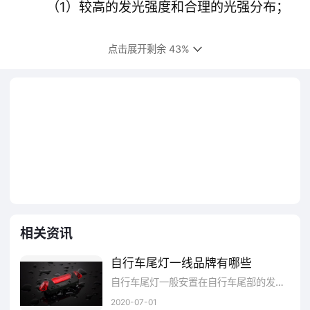
（1）较高的发光强度和合理的光强分布；
（2）快速的发光上升前沿时间；
点击展开剩余 43%
（3）长寿命,免维修,低能耗；
（4）开关耐久性强；
（5）抗振动冲击性好。
相关资讯
自行车尾灯一线品牌有哪些
​自行车尾灯一般安置在自行车尾部的发光的灯具，据了解传统的尾灯是用来当发射器，本身就不会发光，而是通过物理光学原理反射产生的，在夜里灯光照到的时候，反射光线作为提醒警示，通常使用干电池，锂电池或钮扣电池作为能源，在通电的情况下，由LED作为光源，发出各种颜色更为醒目的光线主要作用是安全警示，以达到骑行的安全。那么，自行车尾灯一线品牌有哪些？下面，和小编一起来了解下吧！
2020-07-01