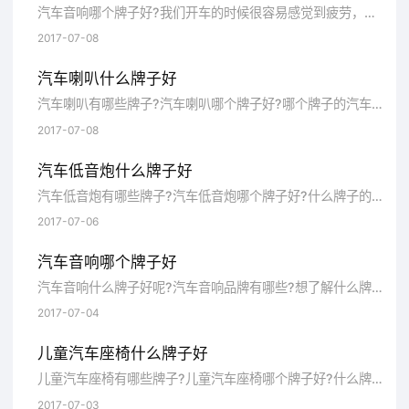
美汽车用品品牌自创立至今，深受广大用户们
汽车音响哪个牌子好?我们开车的时候很容易感觉到疲劳，疲劳了容易打瞌睡，因此我们在开车的时候通常会开音乐。那么什么牌子的汽车音响...
2017-07-08
的喜爱，虽然一路美汽车用品已经取得一些不
错的成绩，但并没有放慢前进的步伐，仍在为
汽车喇叭什么牌子好
成为行业中的最顶尖品牌努力。
汽车喇叭有哪些牌子?汽车喇叭哪个牌子好?哪个牌子的汽车喇叭质量比较好?下面，品牌网小编就来为大家盘点比较受欢迎、口碑比较好的汽...
2017-07-08
SK车灯
汽车低音炮什么牌子好
汽车低音炮有哪些牌子?汽车低音炮哪个牌子好?什么牌子的汽车低音炮质量比较好?下面，品牌网小编就来为大家盘点那些口碑比较好、比较...
SK车灯
2017-07-06
查看详情
汽车音响哪个牌子好
汽车音响什么牌子好呢?汽车音响品牌有哪些?想了解什么牌子的汽车音响比较好呢?品牌网小编为大家整理了汽车音响十大品牌排行榜，希...
2017-07-04
上海小糸车灯有限公司，SK，知名（著
名）汽车配件品牌，中国机械工业500强，上
儿童汽车座椅什么牌子好
儿童汽车座椅有哪些牌子?儿童汽车座椅哪个牌子好?什么牌子的儿童汽车座椅质量比较好?下面，品牌网小编就来为大家盘点那些销量比较...
海市高新技术企业，上海名牌，上海市创新型
2017-07-03