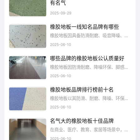
企业，全球领先的PVC门窗、木铝门窗、地板
有名气
橡胶地板因防滑、耐磨、降噪、环保等特性，广泛用于商业、医疗、教育、家庭等诸多场所。但面对市场上众多品牌，消费者往往难以抉择。本文综合品牌影响力、产品质量、用户口碑、创新能力等维度，为您梳理出极具名气的橡胶地板品牌，助力您挑选到契合需求的优质产品 。
和壁纸等装饰材料生产商。
2025-09-29
橡胶地板一线知名品牌有哪些
LGHausys
查
橡胶地板因具备防滑耐磨、吸音降噪、绿色环保等优势，被广泛应用于商业、医疗、教育、家居等各类场景。但市面上品牌繁杂，质量参差不齐。本文综合品牌历史、生产工艺、产品性能、市场口碑、创新能力等多个维度，为你梳理出橡胶地板行业内的一线知名品牌，助力你精准筛选出契合自身需求的优质产品 。
LGHausys
2025-06-10
看详情
哪些品牌的橡胶地板公认质量好
橡胶地板因防滑耐磨、降噪环保、脚感舒适等优点，被广泛用于医疗、教育、商业及家庭等场所。然而，市场上品牌众多，质量参差不齐。本文综合品牌影响力、产品质量、工艺技术、环保标准、用户口碑等多个维度，筛选出备受认可、质量过硬的橡胶地板品牌，为您在挑选时提供可靠参考 。
四、得嘉Tarkett
2025-06-10
Tarkett得嘉集团始于1886年，主要生产
橡胶地板品牌排行榜前十名
和销售PVC弹性塑胶地板、亚麻地板、实木地
橡胶地板以其防滑、耐磨、降噪、环保等特性，广泛应用于商业、医疗、教育、家庭等领域。但面对市场上众多品牌，消费者挑选时往往犯难。本文综合品牌影响力、产品质量、用户口碑、创新能力等维度，梳理出橡胶地板品牌排行榜前十名，助您快速锁定优质品牌，轻松选购到适配产品 。
板、强化复合地板和运动地板、橡胶地板、地
2025-06-10
毯等地面材料，是世界上最大的弹性地材供应
名气大的橡胶地板十佳品牌
商。得嘉集团拥有10700多名员工，产品遍布
在商业、医疗、教育、家居等场景中，橡胶地板因防滑、耐磨、吸音降噪、绿色环保等特性备受青睐。然而，面对市场上鱼龙混杂的众多品牌，消费者难以抉择。本文综合品牌知名度、产品质量、用户口碑、创新能力、市场份额等多维度信息，筛选出市场热门的橡胶地板十佳品牌，助力消费者选到优质产品 。
全球100多个国家和地区。Tarkett得嘉于2001
2025-06-10