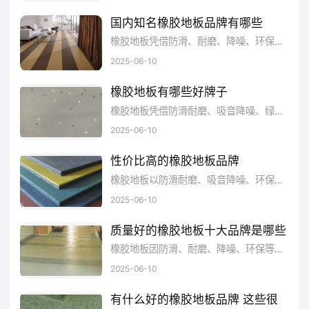
MONDO盟多，隶属于盟多地板（中国）
国内知名橡胶地板品牌有哪些
有限公司，源于1948年意大利，专业生产高水
橡胶地板凭借防滑、耐磨、降噪、环保等优势，在家装、医疗、商业、教育等领域应用广泛。国内市场上橡胶地板品牌众多，令人眼花缭乱。本文综合品牌知名度、产品质量、用户口碑、创新能力、市场份额等多维度因素，为您梳理出国内备受认可的橡胶地板知名品牌，助力您挑选到优质且适配的产品 。
平的商业、运动、工业用地板为主的工业集
2025-06-10
团，世界知名的弹性地材生产商。
橡胶地板有哪些好牌子
橡胶地板凭借防滑耐磨、吸音降噪、绿色环保等诸多优势，在商业、医疗、教育、家居等领域备受青睐。然而，市场上品牌繁多，质量优劣难辨。本文综合品牌知名度、产品质量、用户口碑、创新能力、市场份额等多维度信息，为您梳理出备受认可的橡胶地板品牌，助力您挑选到适配且优质的产品 。
盟多MONDO
2025-06-10
盟多
MONDO
查看详情
性价比高的橡胶地板品牌
橡胶地板以防滑耐磨、吸音降噪、环保耐用等优势，在商业、医疗、教育、家居等场景备受青睐。然而，市场上品牌众多，价格差异大，想选到性价比高的产品并非易事。本文综合品牌口碑、产品性能、用户反馈、价格区间等维度，为您筛选出性价比出众的橡胶地板品牌，助您实现优质与实惠兼得 。
2025-06-10
三、LGHausys
质量好的橡胶地板十大品牌是哪些
LGHausys，属于乐金华奥斯（天津）有
橡胶地板因防滑、耐磨、降噪、环保等特性，在家装、商业、医疗等领域广受欢迎。可面对市场上繁杂的品牌，质量好坏难以甄别。本文综合品牌影响力、产品质量、用户口碑、创新能力、市场份额等多维度数据，为你详细梳理出质量受公认的橡胶地板十大品牌，助力你挑选到优质可靠的产品 。
限公司，原LG化学的产业材事业部门，2009
2025-06-10
年从LG化学分割独立，韩国大型建筑装饰材料
有什么好的橡胶地板品牌 这些很