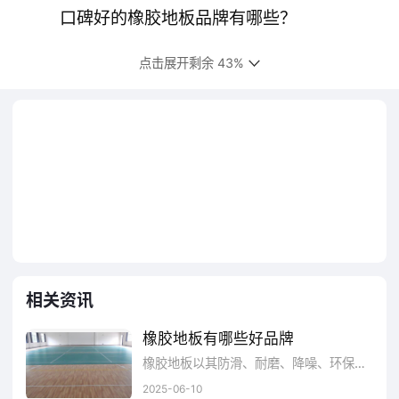
口碑好的橡胶地板品牌有哪些？
一、Nora诺拉
点击展开剩余 43%
诺拉建筑材料（上海）有限公司，橡胶地
板十大品牌，创于1949年德国，世界领先的橡
胶地板供应商和生产商，致力于橡胶地板及鞋
部件的研发、生产、销售的企业。
Nora诺拉
查
Nora
诺拉
看详情
相关资讯
橡胶地板有哪些好品牌
二、盟多MONDO
橡胶地板以其防滑、耐磨、降噪、环保等优势，在商业、医疗、教育、家居等场景广泛应用。但面对市场上琳琅满目的品牌，消费者挑选时往往困惑。本文综合品牌口碑、产品质量、技术创新、市场份额、性价比等多维度因素，为您深度剖析优质橡胶地板品牌，助您轻松选到心仪产品 。
2025-06-10