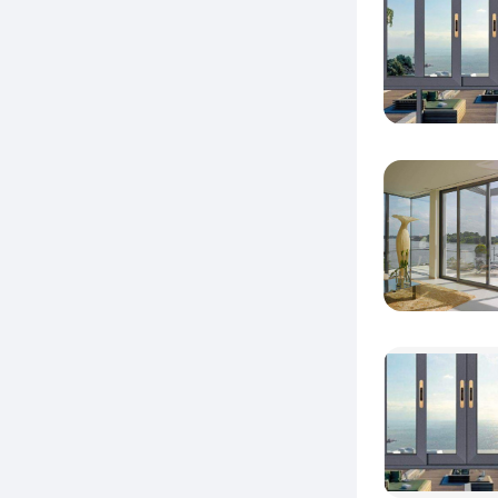
下
窗：
一
怡