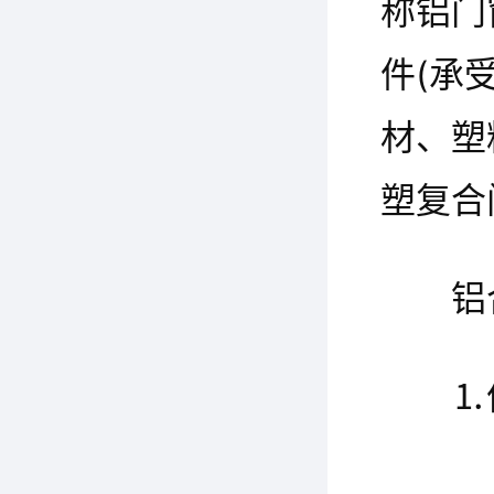
称铝门
件(承
材、塑
塑复合
铝
⒈
下几类