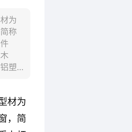
型材为
，简称
杆件
和木
、铝塑
型材为
窗，简