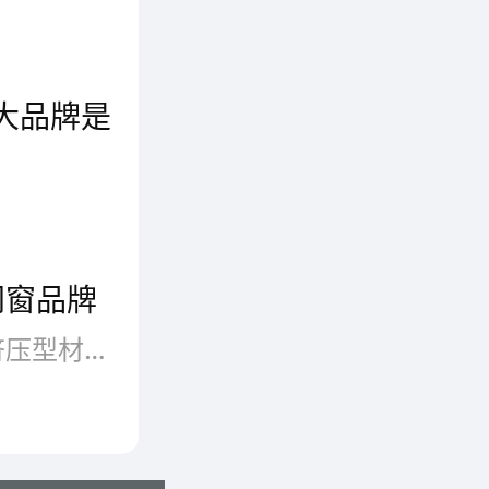
十大品牌是
铝合金门窗，是指采用铝合金挤压型材为框、梃、扇料制作的门窗称为铝合金门窗，简称铝门窗。铝合金门窗包括以铝合金作受力杆件(承受并传递自重和荷载的杆件)基材的和木材、塑料复合的门窗，简称铝木复合门窗、铝塑复合门窗。铝合金门窗质量可以从原材料(铝型材)的选材、铝材表面处理及内部加工质量、铝合金门窗的价格等方面来作大致判断。在这里，品牌网依托大数据技术,综合品牌实力、产品销量、用户口碑、网友投票等指标评选出了2022热门的铝合金门窗十大品牌 ，让大家都选择到合适自己的产品。
门窗品牌
铝合金门窗，是指采用铝合金挤压型材为框、梃、扇料制作的门窗称为铝合金门窗，简称铝门窗。铝合金门窗包括以铝合金作受力杆件（承受并传递自重和荷载的杆件）基材的和木材、塑料复合的门窗，简称铝木复合门窗、铝塑复合门窗。
，涉及
卫浴
的产品