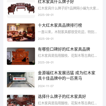
红木家具什么牌子好
红木家具什么牌子好?品牌网小编为大家整理了红木家具十大品牌排行榜，希望能够为您选购好的红木家具提供帮助。1、年年红：中国...
二、李忠信红木
2025-09-01
李忠信红木始创于1997年，目前拥有员工
十大红木家具品牌排行榜
1000余人，8大生产基地，厂房面积达21万余
一直以来，木制家具都很受欢迎，特别是红木家具，木制好质感棒，是很多家庭的选择。当然红木家具比较重要的就是要木头好，质量要好。所以在市场生这么多红木家具里，哪个牌子比较好呢?下面小编为你公布十大红木家具品牌排行榜。
平方米。是国内规模最大、生产管理体系建立
2025-09-01
最完善的家居企业之一。
有哪些口碑好的红木家具品牌
红木家具是指用酸枝、花梨木等古典红木制成的家具，是明清以来对稀有硬木优质家具的统称。红木家具不仅古风高雅、经典耐用，还因为它是纯天然的材料、采用了最健康环保的制作方法，深受各界人士喜爱。红木家具分好坏，大品牌的产品有口皆碑，不论是样式还是品质都得到了市场的检验，那么红木家具有哪些好牌子呢?品牌网依托大数据技术,综合品牌实力、产品销量、用户口碑、网友投票等近百项指标评选出了红木家具品牌排行榜，供大家参考选择。
2025-09-01
李忠信红木
查
李忠信
红木
看详情
金源福红木发展迅猛 成为红木家
具十佳品牌中的一匹黑马
红木家具十佳品牌排行榜，是十佳品牌网重磅推出的十大红木家具品牌排行榜，由十佳品牌网数据研究部门通过资料收集整理，大数据统计分析研究而得出。
2024-11-07
三、东成红木
选择什么牌子的红木家具好
东成红木由中国传统工艺大师张锡复成立
红木家具是指用酸枝、花梨木等古典红木制成的家具，是明清以来对稀有硬木优质家具的统称。红木家具不仅古风高雅、经典耐用,还因为它是纯天然的材料、采用了最健康环保的制作方法,深受各界人士喜爱。红木家具分好坏，大品牌的产品有口皆碑，不论是样式还是品质都得到了市场的检验，那么红木家具有哪些好牌子呢?品牌网依托大数据技术,综合品牌实力、产品销量、用户口碑、网友投票等近百项指标评选出了红木家具品牌排行榜，供大家参考选择。