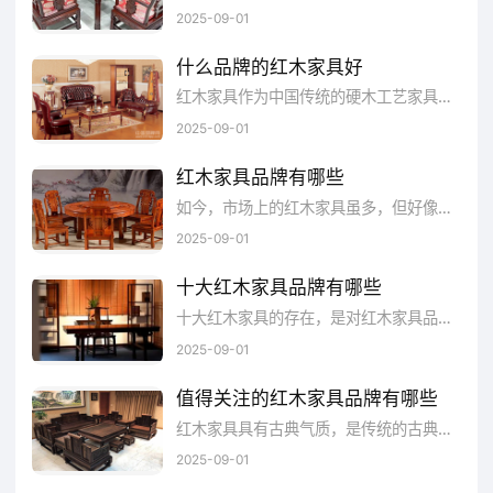
于1990年，坐落在中国红木家具生产专业镇
2025-09-01
——中山大涌镇，是专注研发、制造、销售和
什么品牌的红木家具好
服务于一体的中国红木家具行业领军企业，同
红木家具作为中国传统的硬木工艺家具，历史长久，做工精细、讲究。近几年，由于红木市场过度炒作宣传红木原料的稀缺性，红木及红木家具...
时也是中国家具协会副理事长单位，中国家具
2025-09-01
协会传统家具专业委员会主席团执行主席单
红木家具品牌有哪些
位。荣获有“中国传统家具十大品牌”、“中国轻
如今，市场上的红木家具虽多，但好像并不能满足人们的需求，由于质量方面有差距，很多人都喜欢去选择很知名的红木家具品牌，特别是比较有出名的品牌。
工业家具行业十强单位”、“国家高新技术企
2025-09-01
业”，“国家林业重点龙头企业”，“国家信用评价
十大红木家具品牌有哪些
AAA企业”，“国标《红木》主要起草单位”，“广
十大红木家具的存在，是对红木家具品牌的综合考量，同时也是消费者在购买红木家具时的一个选择方向，那么对于十大红木家具比较新...
2025-09-01
东省名牌产品”，“广东省著名商标”，“广东省守
合同重信用企业”，“广东省林业龙头企业”等众
值得关注的红木家具品牌有哪些
多荣誉称号。
​红木家具具有古典气质，是传统的古典家具。红木家具用硬木制成，采用酸枝木或花梨木，是名贵的树种材料，因此红木家具的价格非常昂贵。那么值得关注的红木家具品牌有哪些呢?一起来看。
2025-09-01