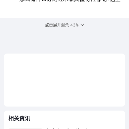
为大家结算价几个很不错的品牌：
一、年年红
点击展开剩余 43%
年年红家具（国际）集团有限公司，红木
家具-古典家具十大品牌，浙江省著名商标，中
国家具协会副会长，中国传统家具专业委员会
主席，中国红木家具国家标准主要起草单位，
中国最大的中式名贵硬木家具研发与生产基地
之一。
年年红
查看
年年
红
相关资讯
详情