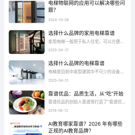
电梯物联网的应用可以解决哪些问
题？
奥远科技
查看
奥远科
随着现代都市建筑的高度日益攀升，电梯已经成为我们日常生活中不可或缺的一部分。电梯物联网作为物联网技术在电梯行业中的应用，正在逐渐改变我们使用和理解电梯的方式。电梯物联网的应用，就可以有效地解决这些问题。电梯物联网还可以实现电梯的远程诊断和维护。电梯物联网是一个具有巨大潜力的领域。通过电梯物联网，我们可以实现对电梯的智能化管理，提高电梯的使用效率，为用户提供更加便捷的服务。
2024-10-09
技
详情
选择什么品牌的家用电梯靠谱
​家用电梯一般用于私人住宅，可以方便短距离楼层的上下楼。家用电梯通常来说运行行程不会太长，速度也不会太快，而且可以根据私人住宅的面积，选择不同规格空间的家用电梯。靠谱的家用电梯要选择靠谱的厂商，那么，选择什么品牌的家用电梯靠谱呢?
二、华为HUAWEI
2025-04-21
华为致力于把数字世界带入每个人、每个
选择什么品牌的电梯靠谱
​电梯是目前中高型建筑中不可少的设备之一。电梯空间密闭，能够跨楼层运输，提供便捷服务的同时伴随一定的安全隐患。在我国，电梯的投入使用量非常可观，如此大的使用量之下，对电梯生产者的技术将会有高标准和高要求。目前电梯技术正向着智能化、网络化发展，通过技术改革提高电梯的稳定性，降低危险性，让电梯在投入使用中令人安心。那么，选择什么品牌的电梯靠谱呢?
家庭、每个组织，构建万物互联的智能世界：
2025-04-21
让无处不在的联接，成为人人平等的权利，成
为智能世界的前提和基础;为世界提供多样性算
靠谱优品：品质生活，从“吃”开始
靠谱优品的创始人靠谱哥打造了“靠谱优品”这个原生态健康食材平台。自上市以来，靠谱优品凭借优质的产品赢得了消费者良好的口碑，让更多人开始追求更高品质的生活。
力，让云无处不在，让智能无所不及;所有的行
2018-09-12
业和组织，因强大的数字平台而变得敏捷、高
效、生机勃勃;通过AI重新定义体验，让消费者
AI教育哪家靠谱？2026 年有哪些
正规的AI教育品牌？
在家居、出行、办公、影音娱乐、运动健康等