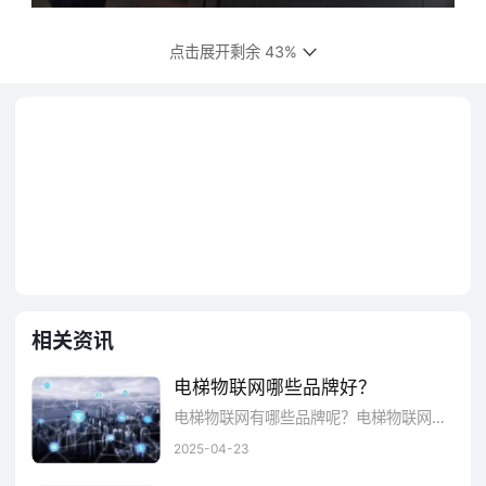
电梯物联网的品牌有很多，这里为大家推
点击展开剩余 43%
荐几款靠谱的品牌，大家一起来看看吧：
一、奥远科技
昆明奥远科技有限公司，是一家专业从事
系统开发、网站建设等互联网业务的高新科技
企业。公司秉承着“为客户创造价值！”的经营
理念，已为众多企业搭建好有效的互联网平
相关资讯
台。公司愿景：让世界充满爱！旗下主营平
台“商仁天下”和“X360”。“商仁天下”是新一代
电梯物联网哪些品牌好？
互联网B2B2W平台，商家与商家通过“云网
电梯物联网有哪些品牌呢？电梯物联网有些什么作用呢？下面品牌网小编分享电梯物联网十大品牌。
2025-04-23
站”开展商贸活动