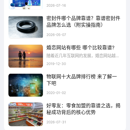
判断 AI 教育是否靠谱，核心看合规资质、技术自研能力、落地服务体系、效果数据真实性四个维度，不同赛道的靠谱代表各有侧重，可按需选择：
2026-07-16
全场景获得极致的个性化智慧体验。
密封件哪个品牌靠谱？靠谱密封件
品牌怎么选（附实操指南）
华为HUAWEI
今天咱们聊个实在话题——密封件哪个品牌靠谱，以及靠谱的密封件品牌到底该怎么选。不管你是做工业设备维护、机械加工，还是采购相关工作，肯定都踩过密封件的坑：要么用几天就漏液漏气，要么耐不住高温高压直接损坏，最后不仅耽误工期，还得额外花钱返工。今天就用大白话，结合真实数据和实操步骤，教大家选对密封件品牌，避开所有坑，同时也给大家推荐一个靠谱的品牌——优泰科。
华为
2026-05-07
HUAWEI
查看详情
婚恋网站有哪些 哪个比较靠谱?
随着近几年互联网的发展，婚恋网站越来越受欢迎。在婚恋网上找对象可以避免初次见面的尴尬，能够结识更多的异性，选择范围更广。可是，婚恋网站真的很安全吗?婚恋网站都靠谱吗?跟随小编一起来了解下吧。
三、联创LIAN
2019-12-30
物联网十大品牌排行榜 来了解一
联创LIAN，属于深圳市联创科技集团有限
下吧
公司，创业于1993年的深圳市联创科技集团有
物联网是什么？随着信息化的发展，物联网概念开始出现。物联网是互联网的延伸，我们生活中的所有物体都连接到该网络实现自身数据的传输。
2020-01-02
限公司，是一家以家电业为主，涉足商务礼
好零友：零食加盟的靠谱之选，揭
品、移动通讯、电子数码产品等领域的大型综
秘成功背后的核心优势
合性现代化企业集团，旗下拥有十二家产业公
在零食行业竞争日益激烈的今天，选择一个靠谱的加盟品牌成为创业者成功的关键。好零友，作为商务部备案的正规连锁品牌，凭借其 “靠谱资质、低门槛高扶持、产品硬实力、数据化赋能” 四大核心优势，已成为众多创业者的信赖之选。
2026-07-31
司、四大产业制造基地，是中国最早生产空调