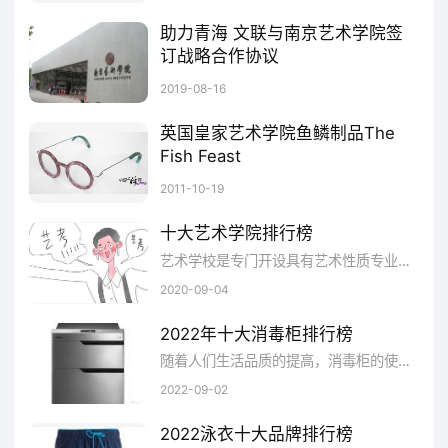
国舞蹈教育比较高学府,世界上规模较大的专业
助力青海 文联与南京艺术学院签
订战略合作协议
舞蹈教育机构,世界知名的舞蹈院校)
8月2日，省文联与南京艺术学院在西宁签订战略合作协议，助力青海文艺从“高原”迈向“高峰”。
2019-08-16
8、云南艺术学院(西南地区特色鲜明/艺术
英国皇家艺术学院鱼鳞制品The
门类齐全综合性高等艺术院校,国务院学位委员
Fish Feast
特别批准硕士学位授予单位)
这是英国皇家艺术学院(RoyalCollegeofArt)学生ErikdeLaurens的毕业设计....
2011-10-19
十大艺术学院排行榜
9、山东艺术学院(始建于1958年,山东省
艺术学校是专门开设具有艺术性质专业的学校，培养包括美术、音乐、舞蹈和传媒学科的专业人才。
综合性高等艺术学府,全国招收艺术硕士(MFA)
2020-09-04
专业学位研究生的首批试点单位)
2022年十大消毒柜排行榜
10、广西艺术学院(1938年,华南地区省属
随着人们生活品质的提高，消毒柜的使用也越来越广泛。现在市面上的很多消毒柜产品并不是所有的性能都非常好，所以品牌产品是大家比较青睐的。下面小编为大家介绍2020年十大消毒柜排行榜。“”随着人们生活品质的提高，消毒柜的使用也越来越广泛。现在市面上的很多消毒柜产品并不是所有的性能都非常好，所以品牌产品是大家比较青睐的。下面小编为大家介绍2022年十大消毒柜排行榜。
2022-09-02
综合性艺术院校,广西壮乡艺术教育比较高学府,
教育部确定硕士推免生工作高校)
2022泳衣十大品牌排行榜