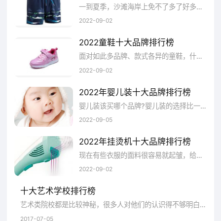
一到夏季，沙滩海岸上免不了多了好多美丽的风景，人们为了避暑或者美观都选择游泳，那么游泳衣就变成了必需品，游泳衣品牌哪些好?以下是2022年游泳衣十大品牌排行榜，跟随品牌网一起看看吧!
有需要的小伙伴们可以登录
2022-09-02
www.chinapp.com品牌网官网了解更多品牌
2022童鞋十大品牌排行榜
信息！
面对如此多品牌、款式各异的童鞋，什么牌子质量好呢?当然首先得从舒适度考虑了，下面品牌网总结2022年童鞋十大品牌排行榜，介绍一些比较好的童鞋品牌，为自己的宝宝挑选一双真正护脚的童鞋吧!
2022-09-02
2022年婴儿装十大品牌排行榜
婴儿装该买哪个品牌?婴儿装的选择比一般的服装购买有更多要求，因为婴儿的肤质娇嫩，若是材料上选择不当，会损害到婴儿的皮肤，应该选择亲肤透气的材料，那么到底什么品牌的婴儿服好一点呢?下面小编来推荐2022年婴儿装十大品牌排行榜.
2022-09-05
2022年挂烫机十大品牌排行榜
现在有些衣服的面料很容易就起皱，给我们带来了诸多不便，所以需要我们经常打理。烫衣服除了传统的烫熨斗之外，还有挂烫机。挂烫机已逐渐取代电熨斗成为家居生活的好帮手，下面就让品牌网小编来带您带来2022年挂烫机十大品牌排行榜，详细的了解一下。
2022-09-02
十大艺术学校排行榜
艺术类院校都是比较神秘，很多人对他们的认识得不够明白，不懂他们究竟哪所院校比较好。这次，品牌网小编为大家整理了十大艺...
2017-07-05