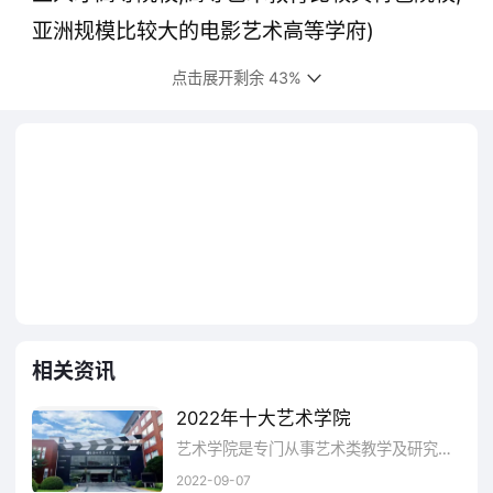
亚洲规模比较大的电影艺术高等学府)
点击展开剩余 43%
4、中央戏剧学院(教育部直属,中国戏剧艺
术教育比较高学府,国内戏剧影视艺术教学与科
研的中心与亚洲戏剧教育研究中心)
5、京艺术学院(于1912年,中国独立建制创
办比较早高等艺术学府,江苏省的综合性高等艺
术学府,国内外卓有影响力)
6、上海音乐学院(于1927年,国内历史比
相关资讯
较悠久的高等音乐学府,中国近现代音乐家的摇
2022年十大艺术学院
篮,享誉国内外世界著名的音乐学院)
艺术学院是专门从事艺术类教学及研究的高校，艺术大学主要是培养通用的现代艺术人才为主，同时，培养严肃音乐和民族艺术人才，引导广大艺术爱好者向健康、规范的方向发展，突出艺术风格的多样性和多元化，适应我国对外开放和社会快速发展的需要，为社会主义精神文明建设服务。你想知道中国现代十大艺术学院是哪些吗?下面小编就为大家带来2022年中国十大艺术学院。
2022-09-07
7、北京舞蹈学院(于1954年北京,目前中