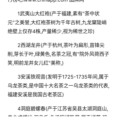
1武夷山大红袍(产于福建,素有"茶中状
元"之美誉,大红袍茶树为千年古树,九龙窠陡峭
绝壁上仅存4株,产量稀少,视为稀世之珍)
2西湖龙井(产于杭州,茶叶为扁形,苗锋尖
削,芽长于叶,绿黄色,名茶之冠,有"院外风荷西子
笑,明前龙井女儿红"美称,)
3安溪铁观音(发明于1725-1735年间,属于
乌龙茶类,是中国十大名茶之一乌龙茶类的代表,
福建安溪是我国古老茶区)
4洞庭碧螺春(产于江苏省吴县太湖洞庭山,