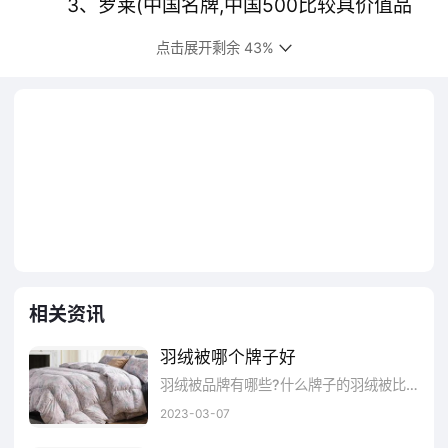
3、罗莱(中国名牌,中国500比较具价值品
牌,上海市名牌,国内综合实力比较强的家纺企业
点击展开剩余 43%
之一,上海罗莱家用纺织品有限公司)
4、迪欧达(亚洲比较大的羽绒生产基地之
一,中国驰名商标,曾获中国名牌,浙江省著名商
标,大型羽绒企业集团,柳桥集团有限公司)
5、北天鹅(创于1982年,中国驰名商标,中
国名牌,中国羽绒工业协会副理事长单位,浙江省
相关资讯
著名商标,浙江省名牌,天翔控股集团)
羽绒被哪个牌子好
6、飞利弘(中国名牌,浙江省著名商标,浙江
羽绒被品牌有哪些?什么牌子的羽绒被比较好呢?想了解什么牌子的羽绒被比较好，品牌网小编通过羽绒被十大品牌排行榜来告诉您羽绒被哪...
省名牌产品,中国民营企业500强,羽绒被行业标
2023-03-07
志性品牌,浙江三弘集团有限公司)