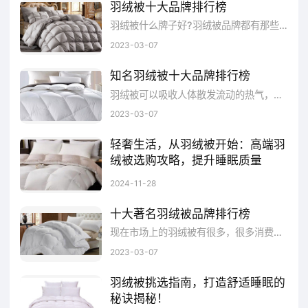
羽绒被十大品牌排行榜
羽绒被什么牌子好?羽绒被品牌都有那些?羽绒被哪个牌子好?下面就跟着品牌网小编一起来看看羽绒被十大品牌排行榜吧。www.Chinapp.Com...
7、霞珍(中国驰名商标,中国羽绒工业协会
2023-03-07
常务理事单位,全国羽绒标准化技术委员会委员
单位,安徽霞珍羽绒股份有限公司)
知名羽绒被十大品牌排行榜
羽绒被可以吸收人体散发流动的热气，隔绝外界冷空气的入侵。羽绒被品牌都有哪些?羽绒被都有什么品牌?买羽绒被什么牌子好?下面，中国品...
8、恒源祥(始于1927年.中华老字号,中国
2023-03-07
驰名商标,国家级企业技术中心,全球比较大的绒
轻奢生活，从羽绒被开始：高端羽
线制造商之一,恒源祥(集团)有限公司)
绒被选购攻略，提升睡眠质量
在选择时，应根据自己的需求和预算进行权衡。填充量和蓬松度是衡量羽绒被保暖性能的重要指标。高端羽绒被通常采用高品质面料，如纯棉、丝绸或高支高密聚酯纤维，这些面料不仅触感柔软，而且具有良好的透气性和耐用性。在购买时，应了解羽绒被的清洁方式和保养要求，以便在使用过程中正确清洗和保养羽绒被，延长其使用寿命。一般来说，高端羽绒被建议干洗或手洗，避免机洗和高温烘干，以免损坏羽绒和面料。
2024-11-28
9、梦洁家纺(创于1956年,中国驰名商标,
十大著名羽绒被品牌排行榜
曾获中国名牌,中国品牌500强,国内家纺行业的
​现在市场上的羽绒被有很多，很多消费者们在选购被子的时候是很倾向于选购羽绒被的，那么，大家对羽绒被品牌了解多少？下面小编给大家详细说说羽绒被十大品牌排行榜！
领头羊之一,湖南梦洁家纺股份有限公司)
2023-03-07
10、羽魅(江苏著名商标,一直专注于高端
羽绒被挑选指南，打造舒适睡眠的
秘诀揭秘！
鹅绒被的开发与生产,南通黛姿纺织品有限公