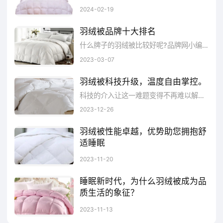
羽绒被作为保暖寝具的首选之一，其舒适度和保暖性备受推崇。在挑选羽绒被时，首要考虑的是填充物的材质。羽绒被的填充物分为天然羽绒和人造纤维两种类型。天然羽绒具有优异的保暖性和透气性，同时轻盈柔软，是理想的保暖选择。而人造纤维填充的羽绒被则通常价格较为经济，且易于清洗，适合对羽绒过敏或预算有限的人群。羽绒被的织物面料也对舒适度有着重要影响。
2024-02-19
司)
羽绒被品牌十大排名
来源 品牌网 转载请注明出处
什么牌子的羽绒被比较好呢?品牌网小编根据消费者的口碑以及羽绒被的销量整理了羽绒被十大品牌排行榜!希望能够对您选购什么牌子的羽...
2023-03-07
羽绒被科技升级，温度自由掌控。
科技的介入让这一难题变得不再难以解决。用户可以通过手机APP或智能家居设备，随时随地对羽绒被的温度进行调整。一些羽绒被内置了智能睡眠监测系统，通过对用户的睡眠状态进行实时监测，分析用户的睡眠质量，提供个性化的改善建议。这种智能的健康呵护，使羽绒被不仅仅是保暖的工具，更是关心用户全方位健康的智能伴侣。
2023-12-26
羽绒被性能卓越，优势助您拥抱舒
适睡眠
羽绒被的首要优势在于其卓越的保暖性能。羽绒被的轻盈柔软也是其独特之处。相比于一些其他材质的被褥，羽绒被更为轻便，却不失温暖。羽绒被由于其良好的透气性，能够更好地排出体内湿气，保持被褥干燥清爽，防止因潮湿而滋生细菌。选择一款高品质的羽绒被，是确保其性能和优势充分发挥的关键。总体而言，羽绒被以其卓越的性能和独特的优势，成为追求舒适睡眠的理想之选。
2023-11-20
睡眠新时代，为什么羽绒被成为品
质生活的象征？
随着社会的不断进步和人们对生活品质的追求，羽绒被正逐渐成为品质生活的代表。其独特的性能和舒适感使其在睡眠界独树一帜，成为现代人追求舒适、健康睡眠的首选。羽绒被的首要特点在于其卓越的保暖性能。与传统的棉被相比，羽绒被更加轻盈透气。舒适的睡眠对于身体健康至关重要，而羽绒被通过其卓越的性能为用户提供了最佳的睡眠环境。因此，选择羽绒被不仅是对品质生活的追求，更是对健康的呵护。
2023-11-13