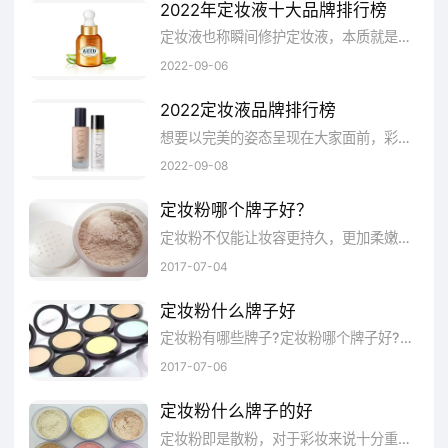
2022年定妆液十大品牌排行榜
定妆液也称瞬间修护定妆液，本质就是定妆安瓶，由于其特殊的功效，又称为化妆界的液体黄金。深受化妆师的青睐，可以说是化妆师的必备武器。这里就为大家介绍一下排名前十的定妆液品牌，主要是这几个：法诺、丝诺熏、伊思翠、特媚儿、蓓瑟丝、黛莉妍、伊莱斯、德赞臣、明艳、颐莲等。
7.Olerace澳蕾丝(源于瑞士,专注于医学美
2022-09-06
容护肤品研发制造的企业,知名定妆液品牌,中国
代理:西安莱茵商贸有限公司)
2022定妆液品牌排行榜
想要以完美的姿态呈现在大家面前，彩妆就是必不可少的。不过我们要如何塑造完美的彩妆造型，而且还能保持住呢?这时候定妆液就派上用处了。那么定妆液有哪些好牌子呢?品牌网依托大数据技术,综合品牌实力、产品销量、用户口碑、网友投票等近百项指标评选出了定妆液品牌排行榜，供大家参考选择。
8.明艳MEIKO(品牌来源于日本,十大定妆
2022-09-08
液品牌,明艳Meiko在日本拥有强大的科研力量,
定妆粉哪个牌子好？
香港大兴号贸易有限公司)
定妆粉不仅能让妆容更持久，更加柔嫩细滑，还有遮瑕的功效，是需要持久妆容的美女的必备物品。那定妆粉哪个牌子好呢?定妆粉什么牌子好?...
2017-07-04
9.颐莲Rellet(山东省著名商标,定妆液十大
定妆粉什么牌子好
品牌,全球比较大的透明质酸生产和研发基地之
定妆粉有哪些牌子?定妆粉哪个牌子好?什么牌子的定妆粉口碑比较好?下面，品牌网小编就来为大家盘点那些比较受欢迎、销量比较好的定妆...
一,山东福瑞达医药集团公司)
2017-07-06
10.玛丽艳(完美旗下专业化妆品品牌,国内
定妆粉什么牌子的好
较具知名的美容护肤化妆品品牌,大型日用品企
定妆粉即是散粉，对于彩妆来说十分重要刷好定妆粉，就代表妆容完成。那么，现在都有哪些好的定妆粉呢?定妆粉什么牌子的好?下面，小编就...