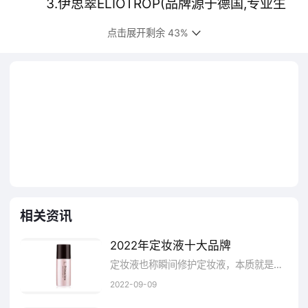
3.伊思翠ELIOTROP(品牌源于德国,专业生
产安瓶的化妆品公司,十大定妆液品牌,行业著名
点击展开剩余 43%
品牌,台湾凯华上海凯维化妆品出品)
4.特媚儿TONYMEL(品牌来源于台湾,十大
定妆液品牌,安瓶知名品牌,行业著名品牌,(台湾
统立)上海统丽商贸有限公司)
5.BABOR芭宝(欧洲领先的功能性专业护
肤及专业美容护理品牌,全球首创精密安瓶品牌,
相关资讯
蕊馨贸易(深圳)有限公司)
2022年定妆液十大品牌
6.德.赞臣JANSSEN(于1989年德国,按德
定妆液也称瞬间修护定妆液，本质就是定妆安瓶，由于其特殊的功效，又称为化妆界的液体黄金。深受化妆师的青睐，可以说是化妆师的必备武器。想知道中国市场上都有哪些比较好的定妆液品牌么？在这里就为大家介绍几款比较不错的定妆液，主要有：法诺、丝诺熏、伊思翠、特媚儿、安琪儿、蓓瑟丝、黛莉妍、依莱斯、赞臣、明艳等。
国原装进口专业美容化妆品国际品牌,深圳市利
2022-09-09
禾田贸易有限公司中国区域总代理)