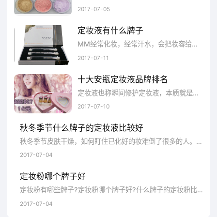
2017-07-05
业,完美(中国)有限公司)
定妆液有什么牌子
来源 品牌网 转载请注明出处
MM经常化妆，经常汗水，会把妆容给弄花，因此需要使用定妆液，市场上产品堆积，那么，什么牌子定妆液好用，随小编看看!www.CHInapp.Com...
2017-07-11
十大安瓶定妆液品牌排名
定妆液也称瞬间修护定妆液，本质就是定妆安瓶，由于其特殊的功效，又称为化妆界的液体黄金。深受化妆师的青睐，可以说是化妆师的必备武...
2017-07-10
秋冬季节什么牌子的定妆液比较好
秋冬季节皮肤干燥，如何盯住已化好的妆难倒了很多的人。今天小编就为大家介绍国内比较好的定妆液品牌，为大家在秋冬季节解决容易脱妆的困...
2017-07-04
定妆粉哪个牌子好
定妆粉有哪些牌子?定妆粉哪个牌子好?什么牌子的定妆粉比较受欢迎?下面，品牌网小编就来为大家盘点那些销量比较好的定妆粉品牌排行...
2017-07-04