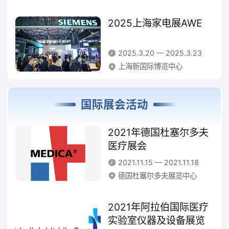
（七）城市更新和建筑安全
2025上海家电展AWE
集中展示城市更新中老房子改造成好房子、人居环
2025.3.20 — 2025.3.23
境改善、新型城市基础设施建设、老旧小区改造、
上海新国际博览中心
既有建筑安全检测、更新改造和加固等方面的技术
创新和实践应用案例，以及CIM、GIS技术在城市
国际展会活动
建设中的应用案例和建设成果。
2021年德国杜塞尔多夫
（八）宜居农房建设和乡村振兴
医疗展会
2021.11.15 — 2021.11.18
集中展示宜居农房和美丽村镇建设、城乡融合发展
德国杜塞尔多夫展览中心
的最新技术和实践成果，展现绿色宜居农房建设发
展成就以及国家乡村振兴战略实施给乡村发展带来
2021年阿拉伯国际医疗
实验室仪器及设备展览
的新机遇、新变化。