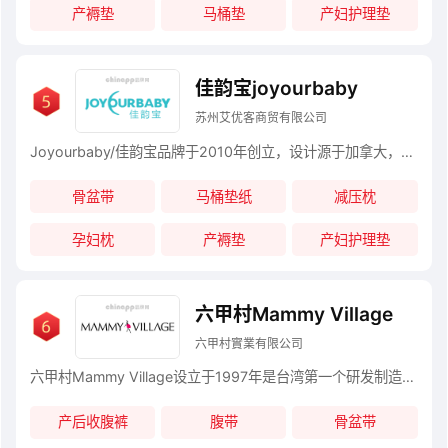
产褥垫
马桶垫
产妇护理垫
佳韵宝joyourbaby
苏州艾优客商贸有限公司
Joyourbaby/佳韵宝品牌于2010年创立，设计源于加拿大，以“源于妈妈的爱”为理念。自品牌创立以来，佳韵宝团队已经开发出多款拥有国家专利的多功能孕妇枕，非常符合东方女性的体型和审美观
骨盆带
马桶垫纸
减压枕
孕妇枕
产褥垫
产妇护理垫
六甲村Mammy Village
六甲村實業有限公司
六甲村Mammy Village设立于1997年是台湾第一个研发制造孕妇用品的品牌，六甲村了解女性成为母亲时会经历各种挑战， 而且相信每一位妈咪怀孕都该有舒适安心的经验， 因此六甲村专心致力于提供从怀孕、生产、营养、坐月子， 育儿照护等时期的贴心用品及资讯。
产后收腹裤
腹带
骨盆带