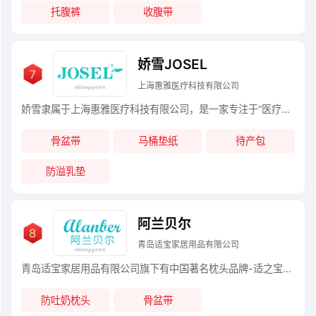
托腹裤
收腹带
娇雪JOSEL
上海惠雅医疗科技有限公司
娇雪隶属于上海惠雅医疗科技有限公司，是一家专注于“医疗级母婴护理用品”研发的医疗器械企业，始创于1999年（广东），随着企业快速发展及战略发展需要,公司总部于2010年搬迁至上海。其分别在上海、广州、佛山拥有三大生产基地，销售网点遍布全国各地
骨盆带
马桶垫纸
待产包
防溢乳垫
阿兰贝尔
青岛适宝家居用品有限公司
青岛适宝家居用品有限公司旗下有中国著名枕头品牌-适之宝，为中国规模最大的天然枕头生产商，2010年9月10日获得第七届全球网商大会“全球十佳网商”荣誉称号。
防吐奶枕头
骨盆带