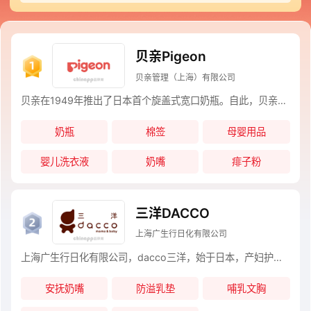
印本铺INUJIRUSHI。 上榜骨盆带十大品牌名单的是业内口碑好或知名度高、有实力
的品牌，排名不分先后，仅供借鉴参考。如果您正在查找骨盆带什么牌子好？那么本
骨盆带十大品牌榜单可供您作为选购参考，您可以多比较，选择自己满意的品牌！
贝亲Pigeon
贝亲管理（上海）有限公司
贝亲在1949年推出了日本首个旋盖式宽口奶瓶。自此，贝亲正式踏上了母婴用品研发升级的新征程，且不曾停歇。如今，贝亲已成为名副其实的全球母婴用品专家，产品热销全球多个国家与地区。不忘初心，展望未来，为了成为全世界宝宝和家庭最信赖的母婴用品品牌，贝亲将继续追求卓越，砥砺前行。
奶瓶
棉签
母婴用品
婴儿洗衣液
奶嘴
痱子粉
三洋DACCO
上海广生行日化有限公司
上海广生行日化有限公司，dacco三洋，始于日本，产妇护理专家，其高品质高标准高安全的品牌魅力赢得中国孕产妇的广泛赞誉，成为妈妈心中最值得信赖的国际品牌。 2005年8月，上海广生行成立
安抚奶嘴
防溢乳垫
哺乳文胸