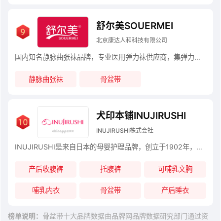
舒尔美SOUERMEI
北京康达人和科技有限公司
国内知名静脉曲张袜品牌，专业医用弹力袜供应商，集弹力袜招商代理、电子商务经营为一体的现代化公司北京康达人和科技有限公司坐落于北京，工厂位于宝岛台湾。
静脉曲张袜
骨盆带
犬印本铺INUJIRUSHI
INUJIRUSHI株式会社
INUJIRUSHI是来自日本的母婴护理品牌，创立于1902年，拥有超过百年历史，主要专注孕妇与产后女性护理用品研发与生产，在日本孕产群体中具有较高知名度，属于传统母婴功能型品牌。
产后收腹裤
托腹裤
可哺乳文胸
哺乳内衣
骨盆带
产后睡衣
榜单说明：
骨盆带十大品牌数据由品牌网品牌数据研究部门通过资