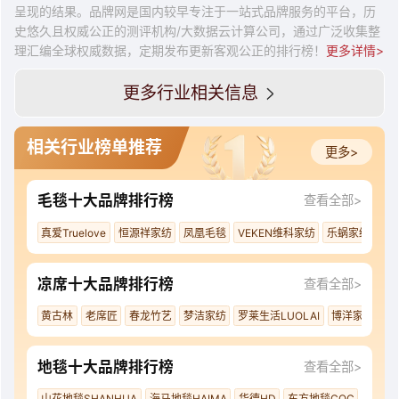
呈现的结果。品牌网是国内较早专注于一站式品牌服务的平台，历
史悠久且权威公正的测评机构/大数据云计算公司，通过广泛收集整
理汇编全球权威数据，定期发布更新客观公正的排行榜！
更多详情>
更多行业相关信息
相关行业榜单推荐
更多>
毛毯十大品牌排行榜
查看全部>
真爱Truelove
恒源祥家纺
凤凰毛毯
VEKEN维科家纺
乐蜗家纺LOVO
凉席十大品牌排行榜
查看全部>
黄古林
老席匠
春龙竹艺
梦洁家纺
罗莱生活LUOLAI
博洋家纺Beyo
地毯十大品牌排行榜
查看全部>
山花地毯SHANHUA
海马地毯HAIMA
华德HD
东方地毯COC
东升地