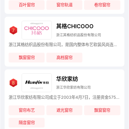
百叶窗帘
窗帘轨道
卷帘窗帘
其格CHICOOO
浙江其格纺织品股份有限公司
浙江其格纺织品股份有限公司，是国内整体布艺软装风尚连锁企业，于2010年正式成立，总部位于中国杭州。“CHICOOO”源自法语，意为时尚，是风尚窗帘的坐标性品牌，“时装化设计、个性化简约、精致化品味”是CHICOOO所倡导的品牌风格。风尚机构：浙江其格纺织品股份有限公司，是国内整体布艺软装风尚连锁企业，于2010年正式成立，总部位于中国杭州
飘窗窗帘
高档窗帘
华欣家纺
浙江华欣家纺有限公司
浙江华欣家纺有限公司成立于2003年4月7日，注册资金5756万元，拥有固定资产约3亿元，现已成为国内同行业规模最大的集产品开发、设计、生产、销售于一体的窗帘窗纱、蕾丝绣花面料生产基地。公司面积11余万平方米，现有员工1000多人，拥有瑞士进口的大型苏拉机20余台、德国卡尔迈耶高档经编机170余台及一条先进的成品加工生产线、一条水溶纸生产线，年生产能力2700万米(套)。
窗帘布艺
遮光窗帘
飘窗窗帘
隔音窗帘