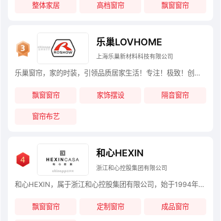
整体家居
高档窗帘
飘窗窗帘
乐巢LOVHOME
上海乐巢新材料科技有限公司
乐巢窗帘，家的时装，引领品质居家生活！专注！极致！创新！12年风格研究，12年中高端市场考验，造就Lovhome乐巢家居专业与实力,如今Lovhome乐巢家居已是深受消费者喜爱的全屋窗帘整体定制O2O品牌。“互联网+”时代来临，Lovhome乐巢家居全面实施线上＆线下（O2O）全渠道布局，坚持“一切以用户为中心”，为85后互联网原住民带来轻奢新时尚，2015年更投入巨资致力于智能窗帘和智能家居。
飘窗窗帘
家饰摆设
隔音窗帘
窗帘布艺
和心HEXIN
浙江和心控股集团有限公司
和心HEXIN，属于浙江和心控股集团有限公司，始于1994年，浙江省著名商标，《纺织品装饰用涂层织物》标准起草单位，以纺织织造为主，跨行业经营的综合型企业集团。
飘窗窗帘
定制窗帘
成品窗帘