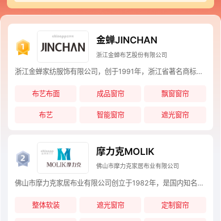
帘十大品牌名单的是业内口碑好或知名度高、有实力的品牌，排名不分先后，仅供借
鉴参考。如果您正在查找飘窗窗帘什么牌子好？那么本飘窗窗帘十大品牌榜单可供您
作为选购参考，您可以多比较，选择自己满意的品牌！
金蝉JINCHAN
浙江金蝉布艺股份有限公司
浙江金蝉家纺服饰有限公司，创于1991年，浙江省著名商标，浙江省名牌产品，首创窗纱喷花工艺，国内窗帘行业领先的生产制造商和销售商。
布艺布面
成品窗帘
飘窗窗帘
布艺
智能窗帘
遮光窗帘
摩力克MOLIK
佛山市摩力克家居布业有限公司
佛山市摩力克家居布业有限公司创立于1982年，是国内知名的集研发、生产、加工、销售与服务于一体的整体软装定制企业。至今在全国拥有800多家专卖店，遍布全国30多个省市地区，服务了数万个大型工程项目和数千万中国家庭。
整体软装
遮光窗帘
定制窗帘