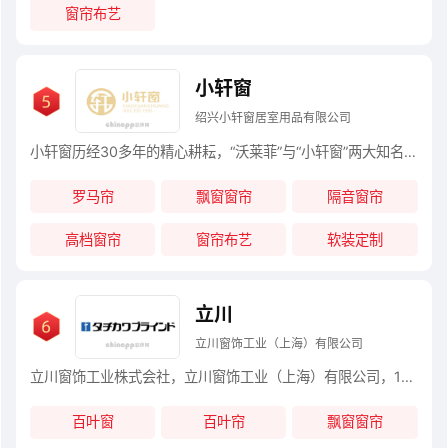
窗帘布艺
小轩窗
绍兴小轩窗居室用品有限公司
小轩窗历经30多年的精心耕耘，“沃莱菲”与“小轩窗”两大知名品牌不断吸引着新的经销商加入。在国内，小轩窗已拥有300多家核心经销商和1000多家普通合作经销商，而这张销售网络仍在不断壮大。在国外，集团业务已延伸至海外60多个国家，成为家纺行业中的一颗璀璨明星。
罗马帘
飘窗窗帘
隔音窗帘
高档窗帘
窗帘布艺
软装定制
立川
立川窗饰工业（上海）有限公司
立川窗饰工业株式会社，立川窗饰工业（上海）有限公司，1938年创立于日本，百叶窗、布艺窗饰和空间隔断产品供应商，全球窗饰产品的顶尖厂家。
百叶窗
百叶帘
飘窗窗帘