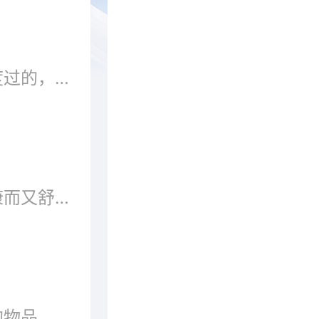
人生的三分之一都是在睡眠中度过的，所以拥有一个好的床和床垫是很重要的一件事，好的床垫在睡觉时会感觉非常的舒适，而且还能提高睡眠...
床垫是为了保证消费者获得健康而又舒适的睡眠而使用的一种介于人体和床之间物品，材质繁多。能够使人感到舒适的床垫有两个标准：一是人...
床垫是一种介于人体和床之间的物品，用来保证我们健康舒适的睡眠，由各种材料制成的床垫可以给人们带来不同的睡眠效果。在这里为大家介绍几款不错的靠谱品牌，都是有一些网友等推荐的，也是具有一定的知名度，比较靠谱，质量方面也有保证。