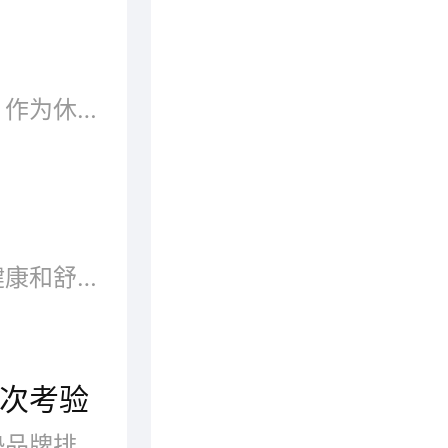
床垫作为家中必备的产品之一，作为休息的一席之地，我们有权利必须选择好的。那么什么牌子的床垫比较好呢?床垫品牌都有哪些?穗宝、梦神...
床垫，是为了保证消费者获得健康和舒适睡眠而使用的一种介于人体和床之间的物品。床垫材质繁多，不同材料制作的床垫能给人带来不同的睡眠效果。那么床垫有哪些好牌子呢?品牌网依托大数据技术,综合品牌实力、产品销量、用户口碑、网友投票等近百项指标评选出了床垫品牌排行榜，供大家参考选择。
次考验
对于广大床品消费者而言，床垫品牌排行榜的变动总是能够牵动他们的心弦。床垫品牌排行变化之快不得不让人称奇，可以说是变化最快的排行榜之一。床垫分好坏，大品牌的产品有口皆碑，不论是样式还是品质都得到了市场的检验，那么床垫有哪些好牌子呢?品牌网依托大数据技术,综合品牌实力、产品销量、用户口碑、网友投票等近百项指标评选出了床垫品牌排行榜，供大家参考选择。