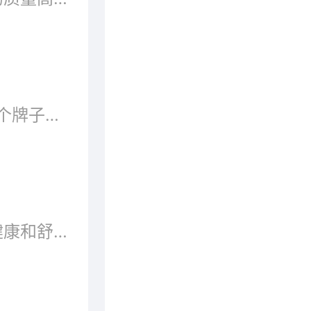
什么牌子的床垫比较好?床垫哪个牌子好?床垫品牌都有哪些?下面就跟着品牌网小编一起来看看十大热卖床垫品牌排行榜吧。
床垫，是为了保证消费者获得健康和舒适睡眠而使用的一种介于人体和床之间的物品。床垫材质繁多，不同材料制作的床垫能给人带来不同的睡眠效果。