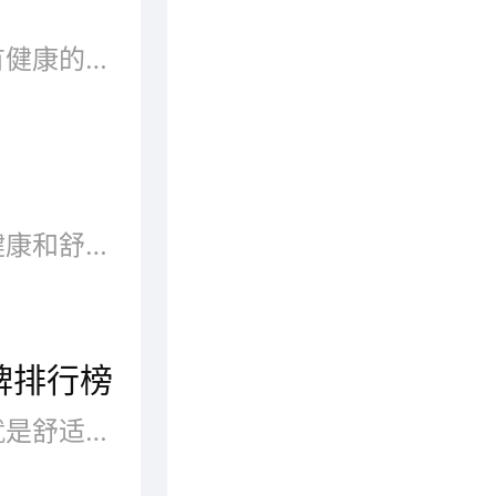
睡眠是健康之本，怎样才能拥有健康的睡眠呢?除了自身的生活习性之外，床垫的选择也是非常重要的。现在都有哪些好的床垫品牌?什么牌子的...
床垫，是为了保证消费者获得健康和舒适睡眠而使用的一种介于人体和床之间的物品。床垫材质繁多，不同材料制作的床垫能给人带来不同的睡眠效果。那么床垫有哪些好牌子呢?品牌网依托大数据技术,综合品牌实力、产品销量、用户口碑、网友投票等近百项指标评选出了床垫品牌排行榜，供大家参考选择。
牌排行榜
购买床垫，大家比较先考虑的就是舒适和耐用，一个好的床垫能够让我们睡得更好，拥有更好的睡眠质量。下面小编就给大家盘点一下2022年网友评选出来的十大沙发床垫品牌。希望小编的分享，能够帮助大家选择一个好的床垫。