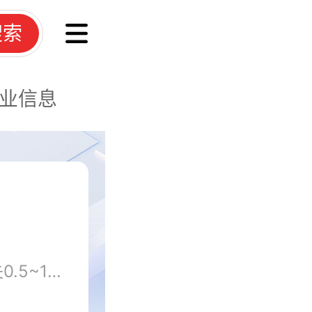
搜索
业信息
专家表示，人体每晚至少会流失0.5~1升的水分，因此床也需要呼吸，以便将夜间产生的水分及时排出去,同时良好的透气性也使得床垫与身体长时间接触部分的温度不至过高，保证连续睡眠。那么，中国床垫什么品牌好?怎么挑选床垫好，中国床垫十大品牌排名为大家解愁。