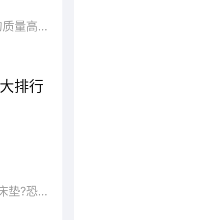
床垫舒服与否直接关系到睡眠的质量高低，不少消费者在购买床垫时会纠结哪个牌子的床垫好。
大排行
良好的睡眠对于每个人来说都十分重要，直接决定第二天乃至一周的状态，一张好的床垫可以保护脊椎又保证睡眠，值得我们用心去选购。随着生活水平的提高，人们对床垫的要求越来越高，那么舒适质量好的进口床垫有哪些呢？
好床垫有哪些标准?什么才是好床垫?恐怕会众说纷纭，莫衷一是。但从力学和人体工学上来说，好床垫就具备两个标准：一是人无论处于哪种睡眠姿势，脊柱都能保持平直舒展;二是压强均等，人躺在上面全身能够得到充分放松。目前床垫十大品牌都是从力学和人体工学上来研究和生产的。