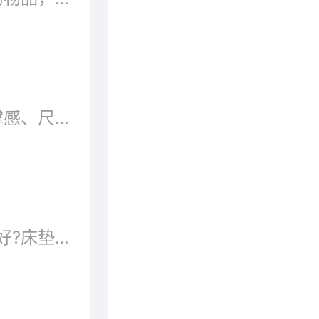
选购床垫，应该从舒适性、支撑感、尺寸和耐久性四个方面详细了解，并且结合自己的生理特点、睡眠习惯挑选一张适合自己的优质床垫。下面...
床垫什么牌子好?床垫哪个牌子好?床垫品牌都有哪些?下面就跟着品牌网小编一起来看看十大床垫品牌排行榜。