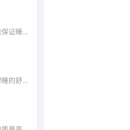
一款好的适合自己的床垫，既能保证睡眠质量好又能感觉到睡觉过程中很舒适，很多床垫十大品牌都是从很多力学以及其他人体学中研究并生产。床垫十大品牌中的品牌各有各的特别之处，现在随品牌网的小编一起来看看床垫十大品牌排行榜吧!
哪些床垫品牌好？哪些床垫品牌睡的舒服？上舒适的床垫盘点！
床垫舒服与否直接关系到睡眠的质量高低，不少消费者在购买床垫时会纠结哪个牌子的床垫好。