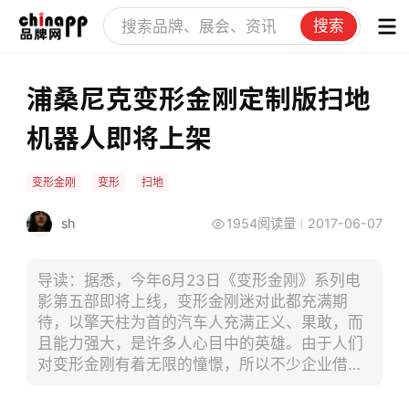
搜索
浦桑尼克变形金刚定制版扫地
机器人即将上架
变形金刚
变形
扫地
sh
1954阅读量
2017-06-07
导读：据悉，今年6月23日《变形金刚》系列电
影第五部即将上线，变形金刚迷对此都充满期
待，以擎天柱为首的汽车人充满正义、果敢，而
且能力强大，是许多人心目中的英雄。由于人们
对变形金刚有着无限的憧憬，所以不少企业借助
这一形象推出了官方正版授权的产品，深受大众
喜爱。今天，笔者要介绍的就是由台湾知名扫地