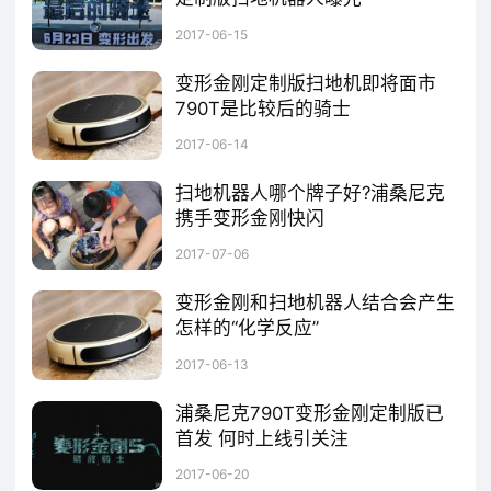
是颜值与才能兼具，除了有擎天柱酷炫的外观
迈克尔贝执导的《变形金刚5》日前公布了最新角色海报与模型，赚足了大众的眼球。《变形金刚》系列电影从上映至今，收获了一大票忠实粉丝，与此同时许多品牌借势与《变形金刚》官方签约合作，在为品牌造势的同时推出变形金刚定制版的产品，这种营销方式可谓是名利双收。临近《变形金刚5》上映，我们可以在网上看到大量关于它的消息，还有许多品牌推出的变形金刚定制版产品，比如手机、VR眼镜，甚至还有扫地机器人。要说
2017-06-15
之外，还拥有双侦测灵敏感应装置，机身正前
变形金刚定制版扫地机即将面市
方的3组仿生超声波雷达，具有海豚的声波探
790T是比较后的骑士
测功能，用于感知家居物品的具体方位；左右
纵观6月的电影市场，《变形金刚5：最后的骑士》无疑是最大看点，梦工厂（派拉蒙）公司时隔三年后再推《变形金刚》续集，对于广大影迷及变形金刚迷来说无疑是是激动人心的时刻。变形金刚这样一个大IP无论是电影本身还是周边都有着自带光环般的热度，一时之间很多品牌都纷纷与官方合作推出定制版产品：魅族手机、天猫魔盒，这些产品都得到了用户的认可。扫地机器人品牌Proscenic与变形金刚官方达成合作协议定制版扫
2017-06-14
侧前方各12组红外线侦测装置辅助侦测家居物
扫地机器人哪个牌子好?浦桑尼克
品方向及距离。
携手变形金刚快闪
6月23日，追逐了十年的《变形金刚5：最后的骑士》终于火热上映，不到两周的时间已经收获了超过10亿的票房，影片在炫酷的特效中结束，汽车人英雄们一起英勇拯救世界，重整家园。但故事远不止如此，浦桑尼克携手变形金刚定制版扫地机器人现身鹏程，在海岸城、欢乐海岸和市民中心等闹市区大玩快闪的创意营销，吸睛力十足。此次快闪创意设置得也相当有意思，五台萌萌哒的变形金刚定制版扫地机器人机身上安装了设计好的变
2017-07-06
变形金刚和扫地机器人结合会产生
怎样的“化学反应”
据外国媒体报道，《变形金刚5：最后的骑士》发新国际版预告，不少画面依旧是大战火爆的场景。《变形金刚5》的上映消息一经发出就获得广泛的关注，不少品牌借势与其官方签订了合作协议，其中源自台湾的扫地机器人品牌Proscenic（浦桑尼克）也抓住了这一机遇，获得《变形金刚》官方授权，即将与电影同步上线变形金刚定制版扫地机器人，同样都是机器人，他们之间的相遇会产生怎样奇妙的反应？我们不妨拭目以待。对
2017-06-13
浦桑尼克790T变形金刚定制版已
首发 何时上线引关注
6月13日，《变形金刚5：最后的骑士》在广州海心沙举办了中国首映礼暨系列电影十周年盛典，proscenic（浦桑尼克）790T变形金刚定制版扫地机器人成功亮相首映礼并借此机会首次公布了产品外观。从曝光的产品来看，790T变形金刚定制版扫地机器人将汽车人（Autobots/博派）领袖擎天柱的形象样式完美融入到扫地机的外观设计中，为产品增添了科幻的元素，让机器变得更为多元化，除了用来打扫，用作
2017-06-20