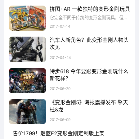
拼图+AR 一款独特的变形金刚玩具
它完全不同于传统的变形金刚玩具，但又借助最火热的AR科技带来全新的互动体验，从儿童玩具延伸到动画，漫画、电影等多种商业形式，“变形金刚”早已成为影响力波及全球的超级IP。2016年10月，孩之宝宣布与央数文化合作进军AR玩具领域，授权的IP就包括了变形金刚。2017年6月，双方联合打造的AR神奇拼图-变形金刚系列在《变形金刚5》热映之际上市，成为颇为独特的一款变形金刚衍生玩具。在变
擎天柱的优秀能力之一是充分掌握敌人的
2017-07-14
情况，透彻地研究情报，以比较短的时间击退
敌人。浦桑尼克变形金刚版扫地机器人搭载
汽车人新角色？此变形金刚人物头
次见
iPNAS四段式智能清洁系统，将清扫任务分为
广大的70、80后们一定被“变形金刚”这个强大的IP深深影响着，这其中自然也包括笔者本人，不过很多朋友可能不知道变形金刚的创意来自于日本，动画是由美国制作的。然而略显尴尬的是，在电影版《变形金刚》中却鲜有见到日本品牌的汽车。为了弥补这样的尴尬，日本手艺人将有着“城市名片”之称的黑色丰田出租车打造成了一个身高4米的变形金刚，姿势相当霸气。据悉，这架出租车变形金刚是三和交通公司利用
2017-04-24
四个步骤：定位-构图-规划-清扫，对家居环境
进行全面细致地了解、计算之后，以比较短的
特步618 今年要跟变形金刚玩什么
新花样？
时间完成室内清洁工作。
6月17日消息，特步参加了天猫618年中大促，亿邦动力网了解到，特步今年主打“品质+视觉”，推出了与变形金刚联名款，也将在618活动上首发。特步方面表示，“本次大促以和变形金刚IP的联合为主线，并在店铺页面呈现上和变形金刚主视觉结合，给消费者在购物的同时也享受由变形金刚唤起的曾经“英雄梦”的氛围。”
2017-06-20
此外，浦桑尼克变形金刚定制版扫地机器
《变形金刚5》海报震撼发布 擎天
人还有APP远程操控、扫拖一体等强大功能，
柱&龙
《变形金刚5：最后的骑士》公布了最新的IMAX海报，海报中擎天柱审判之剑，眼冒紫光，正邪难辨，天空中张牙舞爪的三头龙是新角色“龙风暴”，能够和擎天柱一起出现在海报之中，或许会在《变形金刚5》里有不少戏份。IMAX海报作为全球首部采用IMAX摄影机双机进行3D实拍的电影，《变形金刚5：最后的骑士》战斗画面进一步升级，进阶版的迈克尔贝的“炸炸炸”场景，让希望看到变形金刚火爆大战的观
3000mAh锂电池安全稳定长续航，可以轻松
2017-06-09
搞定大户型的清洁，变形金刚迷赶紧来围观！
售价1799！魅蓝E2变形金刚定制版上架