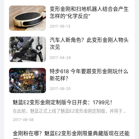
变形金刚和扫地机器人结合会产生
怎样的“化学反应”
据外国媒体报道，《变形金刚5：最后的骑士》发新国际版预告，不少画面依旧是大战火爆的场景。《变形金刚5》的上映消息一经发出就获得广泛的关注，不少品牌借势与其官方签订了合作协议，其中源自台湾的扫地机器人品牌Proscenic（浦桑尼克）也抓住了这一机遇，获得《变形金刚》官方授权，即将与电影同步上线变形金刚定制版扫地机器人，同样都是机器人，他们之间的相遇会产生怎样奇妙的反应？我们不妨拭目以待。对
2017-06-13
汽车人新角色？此变形金刚人物头
次见
广大的70、80后们一定被“变形金刚”这个强大的IP深深影响着，这其中自然也包括笔者本人，不过很多朋友可能不知道变形金刚的创意来自于日本，动画是由美国制作的。然而略显尴尬的是，在电影版《变形金刚》中却鲜有见到日本品牌的汽车。为了弥补这样的尴尬，日本手艺人将有着“城市名片”之称的黑色丰田出租车打造成了一个身高4米的变形金刚，姿势相当霸气。据悉，这架出租车变形金刚是三和交通公司利用
2017-04-24
特步618 今年要跟变形金刚玩什么
新花样？
6月17日消息，特步参加了天猫618年中大促，亿邦动力网了解到，特步今年主打“品质+视觉”，推出了与变形金刚联名款，也将在618活动上首发。特步方面表示，“本次大促以和变形金刚IP的联合为主线，并在店铺页面呈现上和变形金刚主视觉结合，给消费者在购物的同时也享受由变形金刚唤起的曾经“英雄梦”的氛围。”
2017-06-20
魅蓝E2变形金刚定制版今日开卖：1799元！
在此前，魅蓝正式上线了魅蓝E2变形金刚定制版，并将于今日（6月7日）在各大电商平台限量开卖。根据页面介绍来看，魅蓝E2变形金刚定制版的售价为1799元，除了定制版的手机之外，还包含32GBU盘、开箱函（带编码）等等。此外，新机的主题、铃声、开机动画、壁纸等等也是专门定制的。配置上，这款魅蓝E2变形金刚定制版跟普通版没有区别。作为对比，魅蓝E24+64GB版的售价为1599元
2017-06-08
金刚粉在哪？魅蓝E2变形金刚限量典藏版现在还能