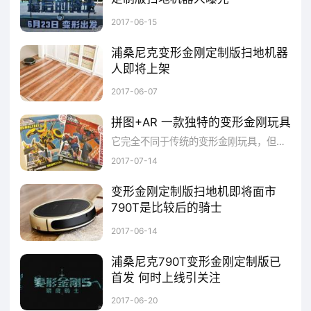
迈克尔贝执导的《变形金刚5》日前公布了最新角色海报与模型，赚足了大众的眼球。《变形金刚》系列电影从上映至今，收获了一大票忠实粉丝，与此同时许多品牌借势与《变形金刚》官方签约合作，在为品牌造势的同时推出变形金刚定制版的产品，这种营销方式可谓是名利双收。临近《变形金刚5》上映，我们可以在网上看到大量关于它的消息，还有许多品牌推出的变形金刚定制版产品，比如手机、VR眼镜，甚至还有扫地机器人。要说
2017-06-15
浦桑尼克变形金刚定制版扫地机器
人即将上架
据悉，今年6月23日《变形金刚》系列电影第五部即将上线，变形金刚迷对此都充满期待，以擎天柱为首的汽车人充满正义、果敢，而且能力强大，是许多人心目中的英雄。由于人们对变形金刚有着无限的憧憬，所以不少企业借助这一形象推出了官方正版授权的产品，深受大众喜爱。今天，笔者要介绍的就是由台湾知名扫地机器人Proscenic（浦桑尼克）即将推出的变形金刚定制版扫地机器人，由变形金刚官方授权，联合浦桑尼克强势
2017-06-07
拼图+AR 一款独特的变形金刚玩具
它完全不同于传统的变形金刚玩具，但又借助最火热的AR科技带来全新的互动体验，从儿童玩具延伸到动画，漫画、电影等多种商业形式，“变形金刚”早已成为影响力波及全球的超级IP。2016年10月，孩之宝宣布与央数文化合作进军AR玩具领域，授权的IP就包括了变形金刚。2017年6月，双方联合打造的AR神奇拼图-变形金刚系列在《变形金刚5》热映之际上市，成为颇为独特的一款变形金刚衍生玩具。在变
2017-07-14
变形金刚定制版扫地机即将面市
790T是比较后的骑士
纵观6月的电影市场，《变形金刚5：最后的骑士》无疑是最大看点，梦工厂（派拉蒙）公司时隔三年后再推《变形金刚》续集，对于广大影迷及变形金刚迷来说无疑是是激动人心的时刻。变形金刚这样一个大IP无论是电影本身还是周边都有着自带光环般的热度，一时之间很多品牌都纷纷与官方合作推出定制版产品：魅族手机、天猫魔盒，这些产品都得到了用户的认可。扫地机器人品牌Proscenic与变形金刚官方达成合作协议定制版扫
2017-06-14
浦桑尼克790T变形金刚定制版已
首发 何时上线引关注
6月13日，《变形金刚5：最后的骑士》在广州海心沙举办了中国首映礼暨系列电影十周年盛典，proscenic（浦桑尼克）790T变形金刚定制版扫地机器人成功亮相首映礼并借此机会首次公布了产品外观。从曝光的产品来看，790T变形金刚定制版扫地机器人将汽车人（Autobots/博派）领袖擎天柱的形象样式完美融入到扫地机的外观设计中，为产品增添了科幻的元素，让机器变得更为多元化，除了用来打扫，用作
2017-06-20