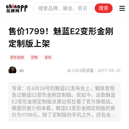
搜索
售价1799！魅蓝E2变形金刚
定制版上架
变形金刚
定制
变形
sh
1293阅读量
2017-05-31
导读：在4月26号的魅蓝E2发布会上，魅族曾预
告过魅蓝E2变形金刚定制版。现如今，这款魅蓝
E2变形金刚定制版总算出现在看了官方旗舰店。
根据页面介绍来看，魅蓝E2变形金刚定制版的售
价为1799元，除了定制版的手机之外，还包含
32GBU盘、开箱函（带编码）等等。此外，新机
的主题、铃声、开机动画、壁纸等等也是专门定