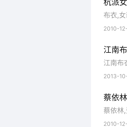
杭派女
能，包
布衣,女
放、以
2010-12
江南
J
Gard
2013-10
公司推
蔡依林
挺。现
蔡依林,
备。这
2010-12