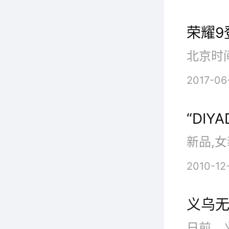
他们渴
荣耀9
门设计
J
2017-06
者届时
“DI
AbelC
新品,女
2010-12
义乌