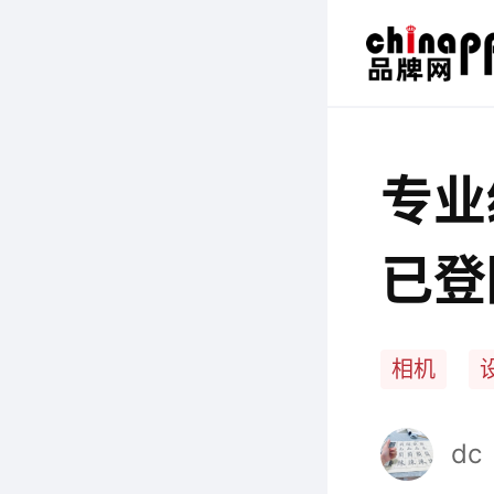
专业
已登
相机
dc