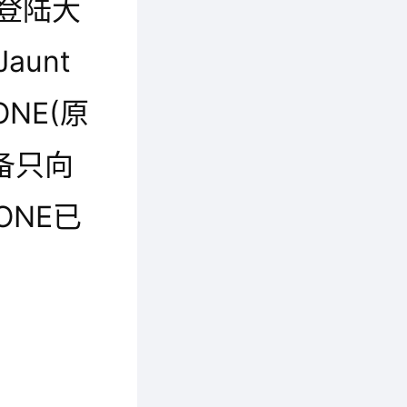
登陆大
unt
NE(原
备只向
ONE已