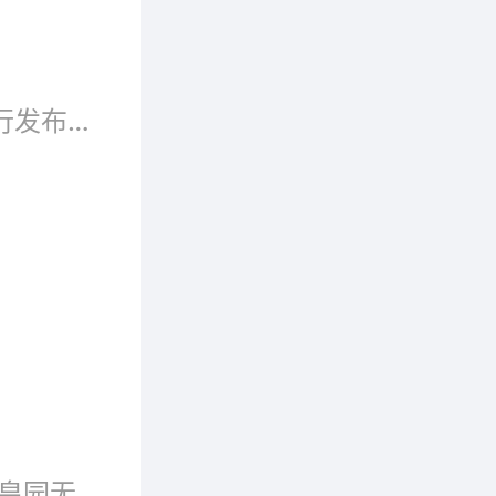
提供专
豪。”
北京时间6月27日晚上8:30，荣耀9在德国柏林举行发布会，正式登陆欧洲市场。荣耀9在国内的定价为2299元，毕竟良心的一个价位。▲荣耀9国行版价格但是欧版就没那么便宜了。荣耀9将在未来数周将陆续登陆英国、德国、法国、意大利、西班牙、葡萄牙、荷兰、比利时和瑞士，4GB/64GB定价450欧元，英国是380英镑，都比国内贵得多。▲荣耀9在欧洲市场的售价一同登陆
但消费
点
。
日前，义乌皇园销售中心正式在意大利罗马开业，皇园无缝内衣成功登陆罗马市场。皇园无缝内衣进入罗马市场后，在受到消费者欢迎的同时，也受到了社会