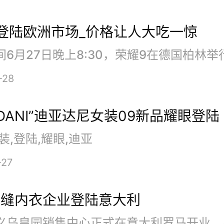
望探索这项媒介，而能够为他们
登陆欧洲市场_价格让人大吃一惊
的专业级别VR相机令我们无比自
aunt尚未公布设备的零售价格，
-28
可通过BH，以及此前的租赁网
YADANI”迪亚达尼女装09新品耀眼登陆
ine和Radiant Images获取设备
装,登陆,耀眼,迪亚
-27
无缝内衣企业登陆意大利