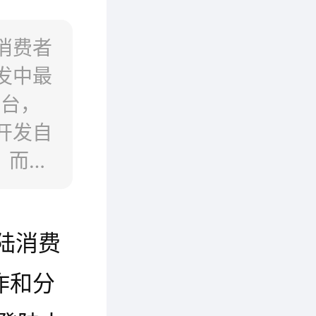
陆消费者
发中最
平台，
开发自
)，而自
伴提
。
登陆消费
作和分