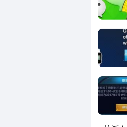
局快门
360度
18-
制的板
的天气
在
Jaun