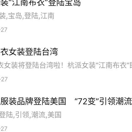
装“江南布衣”登陆宝岛
括支持每秒120帧的拍摄、实时
装,宝岛,登陆,江南
及白平衡优化等等。
-27
布衣女装登陆台湾
aunt的硬件工程副总裁寇吉·加迪纳(
iner)表示：“自我们于去年夏天
-27
出Jaunt ONE以来，需求便一
服装品牌登陆美国 “72变”引领潮流
在下一步自然是为电影制作人提
登陆,引领,潮流,美国
些电影制作人一直在推动创意的
-27