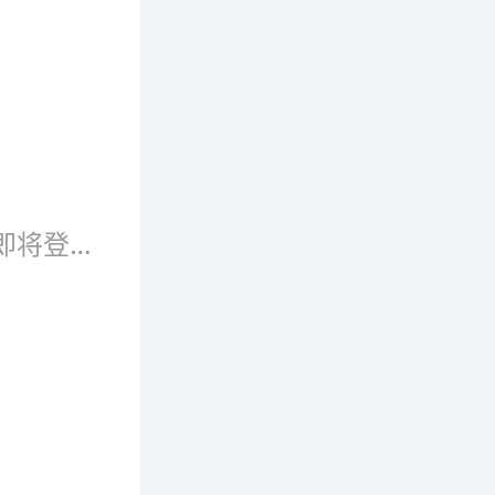
视频播
Koji
江南布衣女装将登陆台湾啦！杭派女装“江南布衣”即将登陆宝岛台湾，这一等就是5年。昨天江南布衣女装老总把一面锦旗送到下城工商分局。江南布衣女
通过租赁
直保持坚
供设
极限，