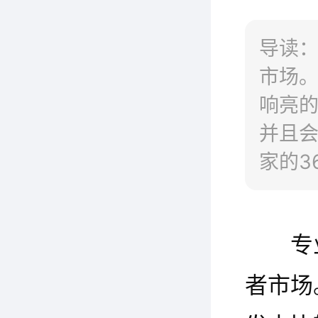
导读：
市场。
响亮
并且会
家的3
201
供，但
专
Jau
者市场