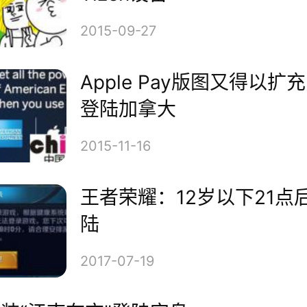
传感器，可拍摄高达8K输出分
2015-09-27
立体视频。另外，Jaunt ONE
Apple Pay版图又得以扩
登陆加拿大
stop曝光控制，支持比较高20小
2015-11-16
载内存，而其坚固的设计可以承
条件。
王者荣耀：12岁以下21点
陆
2017年美国全国广播电视协会
2017-07-19
t还宣布了即将登陆Jaunt ONE的