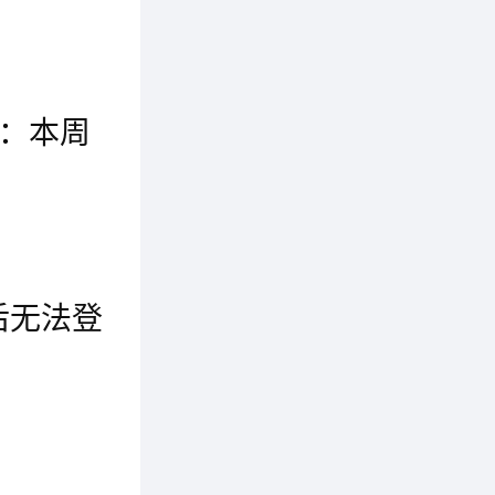
假如你是一名三星Tizen设备的用户，那么好消息来了。日前三星宣布，广受欢迎的消息应用Line和微信将于不久之后登陆Tizen系统。在三星发布这个声明之前，游戏开发商Rovio刚刚宣布将把《愤怒的小鸟》移植到Tizen系统，不过这家公司并没有透露具体的时间表。对于三星Tizen系统而言，这无疑是一次巨大的进步。毕竟没有用户会考虑一个缺乏应用的系统，而
辨率的
还提供
充：本周
时连续录
ApplePay自2014年发布以来获得了不少的关注，不过其迅猛的发展似乎仅限于美国本土，目前该服务只登陆了美国和英国，甚至连近邻加拿大也都只能进行“观望”。不过好在这种情况即将成为历史，据报道，ApplePay有望在11月17日登陆加拿大，美国运通（AmericanExpress）的一位顾客服务代表向媒体确认了这一消息。本月早些时候，美国运通向用户发送的邮件显
受恶劣
后无法登
活动中，
最近《王者荣耀》的健康系统吸引了众多目光，大家都想知道，腾讯会如何出奇招限制小学生玩游戏呢。在《王者荣耀》刚刚更新之后，健康系统也增加了新功能：每日21:00至次日8:00，12周岁及以下未成年用户，将无法登陆游戏，已在线的用户将会收到系统提示并被下线。王者荣耀：12岁以下21点后无法登陆虽然很多小学生用父母的手机可以绕过这个设定，但可以说，这已经是目前非常严格的限制了
新功