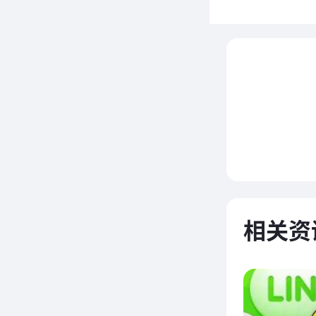
J
其面向
相关资
360)
该