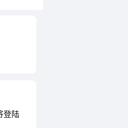
机，所以
ar
将登陆
供同步全