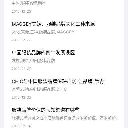
中国,服装品牌,明星
大。因而品牌文化本身不是简单的叠加，而是一种
2013-12-25
灵魂和精神的体现，她来源于对市场和消费方式的
深入理解，来源于不断积累的文化内涵，以及独特
MAGGEY美姬：服装品牌文化三种来源
的审美体验与追求。 国内的品牌众多，不
文化,来源,三种,服装品牌,MAGGEY
同的品牌，定位也不尽相同，如果一味地跟随国际
2010-12-27
品牌路线，而忽略了自身品牌内涵的塑造，那就本
中国服装品牌的四个发展误区
末倒置。中国设计师要获得国际认可，就不能拿着
发展,误区,中国,服装品牌
别人嚼烂的东西放上台面，那样只会被轻视。
2013-05-30
CHIC与中国服装品牌深耕市场 让品牌“常青
品牌,市场,中国,服装品牌,CHIC
2013-12-05
服装品牌价值的认知渠道有哪些
服装品牌的意义在于它能够创造更多的附加价值。高附加价值是所有成功品牌所具有的共同特征，因此名牌服饰可以标出非常高的价位，在整体消费水平并不很
2013-06-28