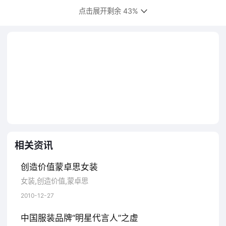
产业化建设，而这其中信息技术的应用就是走产业
点击展开剩余 43%
化道路的重点。 “用全球的视野、创新的思
维，整合资金、人力等各方面的资源，利用新的商
业模式发展，才能进一步打造企业的软实力，调整
转型，增强企业竞争力。”陈大鹏说。
扎根
本土文化
“近年来中国服装从品牌到风格呈
现多元化趋势固然是好，但落脚于跟随国际大牌趋
势也有弊端。如此多品牌的到来既增添了国际的风
采，也让消费者有了更多的选择，但是有时反映在
个体上却显得杂乱无序。”北京服装学院副教授邹游
相关资讯
近日在接受记者采访时如此表示。 他认
为，品牌设计师在设计呈现上要尽量避免出现以前
创造价值蒙卓思女装
所有看过的任何可能，这其中也包括了对国际大牌
女装,创造价值,蒙卓思
的仿效。 客观地讲，目前我们不少品牌还
2010-12-27
处在“跟风”阶段，品牌与文化“两张皮”，因而尽管一
中国服装品牌“明星代言人”之虚
些品牌加上了很多文化元素，但市场影响力都不