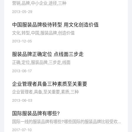
营销,品牌,中小企业,途径,三种
品牌如人，在品牌理论中有一个品牌个性
2013-05-29
理论，这个“个性”在西文中叫“personality”，
心理学中翻译过来就是人的个性，简称个性。
中国服装品牌极待转型 用文化创造价值
文化,转型,中国,服装品牌,创造价值
但是品牌的“个性”不是相对于其他品牌的独特
2013-12-05
的特性，而是指品牌如人或者说品牌“就是一个
人”，品牌个性就是当我们把品牌想象成是一个
服装品牌正确定位 点线面三步走
正确,定位,服装品牌,三步走,线面
人时，这个“人”的个性：是青春亮丽或成熟性
2013-06-17
感，是前卫或典雅，是内向或外向，是富有激
企业管理者具备三种素质至关重要
情或沉着稳重……品牌文化的这种来源通常就
企业管理者,具备,至关重要,素质,三种
是品牌个性的文化内涵表现。
2013-06-03
国际上的顶级服装品牌大多是设计师品
国际服装品牌有哪些?
牌。如法国的香内尔、皮尔卡丹；意大利的普
国际一线的服装品牌有哪些?哪些国际的服装品牌比较受欢迎。想了解更多的国际服装品牌吗?品牌网小编为大家整理了国际服装品牌排行榜...
拉达、阿玛尼；美国的加尔文·克莱因（CK）
2017-07-10