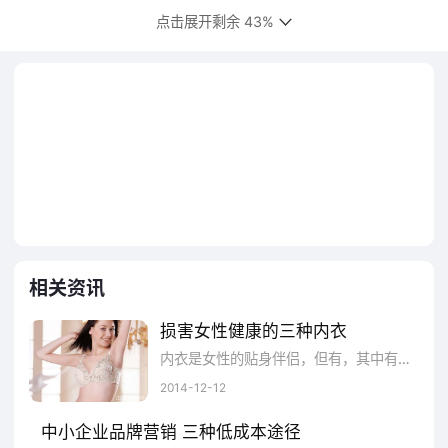
了某种文化象征，进而具有了文化内涵。
点击展开剩余 43%
如美国著名的Levi’s牛仔就是其中的典型
例子。
Levi’s®植根于早年粗旷的美国西部生活，
Levi’sLevi’s®牛仔是自由和个性的体现，它是
独立、民主理想、社会变迁和富有情趣的象
征，同时也是比较为经典的牛仔品牌。对外国
相关资讯
人来说Levi’s®是美国文化的象征，穿Levi’s®
牛仔裤有一种异国风情。列维斯品牌的上述文
损害女性健康的三种内衣
化就是来源历史的积淀。
内衣是女性的贴身伴侣，但有，其中有三种内衣被称为损害女性健康的头号杀手，各位姐妹要注意啦!如果您衣柜里有这样的内衣，为了您的健...
2014-12-12
二是在创始人的监护下有意识地创建。
中小企业品牌营销 三种低成本途径