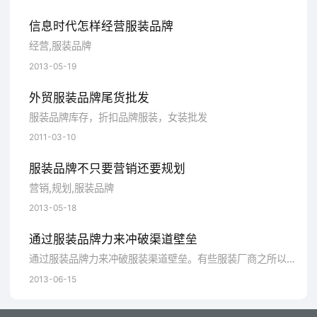
和拉尔夫等，这些品牌之所以拥有一大批忠诚
信息时代怎样经营服装品牌
的消费者，一些品牌已经有了上百年的历史，
经营,服装品牌
不是或者说不只是服装的款式新颖，款式需要
2013-05-19
设计师们的诠释，设计师的诠释正是设计师个
外贸服装品牌尾货批发
人对其服装的理解和个性在服装上的投射。
服装品牌库存，折扣品牌服装，女装批发
2011-03-10
三是通过有意识的策划并运作形成。
服装品牌不只要营销还要规划
营销,规划,服装品牌
通过对创始人的品牌运作想法进行提炼和
2013-05-18
提升，并进行艺术化地设计，在这个过程中把
某种文化内涵赋予这个特定的品牌。一旦这个
通过服装品牌力来冲破渠道壁垒
通过服装品牌力来冲破服装渠道壁垒。有些服装厂商之所以能出那么高的买断费用，在一定程度上可以表明该服装品牌不是很强势，因为，真正强势的服装品牌
品牌文化内涵为目标市场所认可，在品牌与特
2013-06-15
定的文化之间建立起有效的联想，这时品牌就
有文化内涵了。