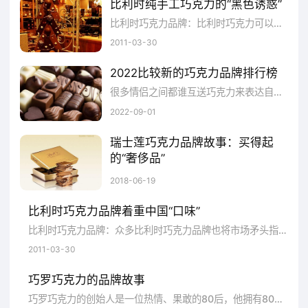
比利时纯手工巧克力的“黑色诱惑”
3300万颗。
比利时巧克力品牌：比利时巧克力可以说是众巧克力品牌的始祖，无论何种品牌的口味都会让你懂得真正的巧克力就在这里！
Hershey's好时巧克力比较著名的产品“好
2011-03-30
时KISSES巧克力”(中文名：好时之吻)是甜蜜的
2022比较新的巧克力品牌排行榜
象征，每一颗都值得用心品味。当那一股香浓
很多情侣之间都谁互送巧克力来表达自己的爱意，那么巧克力有哪些牌子呢？这里精心为您推荐十个巧克力品牌，他们产品质量很好，款式也多样，相信总有一款适合您，一起来了解一下这些品牌吧，主要是这几个：瑞士莲、吉利莲、费列罗、歌帝梵、好时、黛堡嘉莱、M&M's巧克力、多利是、白丽人、乐飞飞等。
在口中蔓延开时，弥漫，沉醉其中。快乐的感
2022-09-01
觉由心而生!把香浓的牛奶与纯正的可可融合，
瑞士莲巧克力品牌故事：买得起
的“奢侈品”
滴落，变成娇小玲珑的水滴状KISSES。它正似
喜欢吃巧克力的人，大概都知道瑞士莲。因为曾经创造出世界首块入口即化巧克力而被大家熟知。瑞士莲旗下的巧克力品类繁多，适合多种人的口味。这个将近180岁的老品牌，一直以来它始终致力于制作高品质的巧克力。给予人们的，是这些年一直不变的对巧克力的初心。接下来，我们就一起走进瑞士莲的世界吧。
滴滴美丽活泼的小精灵，带着百年的经典醇
2018-06-19
香，跳着不同的舞步，盈盈而来。
比利时巧克力品牌着重中国“口味”
比利时巧克力品牌：众多比利时巧克力品牌也将市场矛头指向中国，相信到时候大家不用跨出国门就可以品尝到地地道道的正宗巧克力。
通过小编对Hershey's好时巧克力品牌的
2011-03-30
介绍，相信大家对这一品牌有所了解了吧!好时
巧罗巧克力的品牌故事
KISSES巧克力是甜蜜的象征。
巧罗巧克力的创始人是一位热情、果敢的80后，他拥有80后独有的特质，对梦想怀有某种偏执。认识他的人都很难以将他与富二代联系在一...