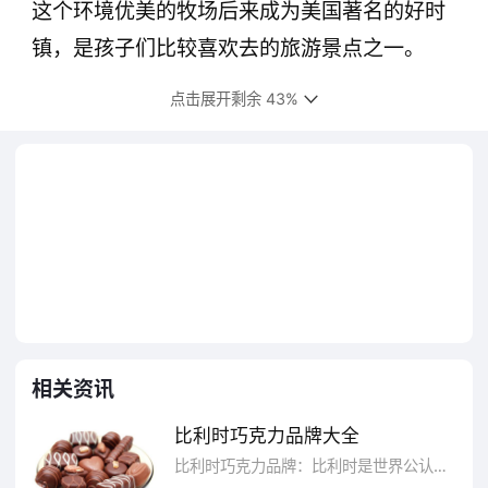
这个环境优美的牧场后来成为美国著名的好时
镇，是孩子们比较喜欢去的旅游景点之一。
点击展开剩余 43%
相关资讯
好时镇的巧克力风情不仅体现在无处不在
的细节。只要你走在好时镇上，与好时或巧克
比利时巧克力品牌大全
力相关的事物总是让你目不暇接。比较典型的
比利时巧克力品牌：比利时是世界公认的巧克力王国，可见其巧克力品牌在国际的知名度，如果各位有机会去比利时，一定要尝尝那里不同寻常的巧克力。