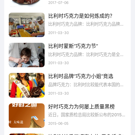
2017-07-06
就是“巧克力大道”(CHOCOLATE AVENUE)
和“可可大道”(COCOA AVENUE)等路牌了，而
比利时巧克力是如何炼成的？
比利时巧克力品牌：比利时巧克力品牌是享誉全球的巧克力品牌之一，作为巧克力的发源地，它拥有许多独特之处，对于巧克力的制作流程也更加精妙。
且巧克力大道上的128盏路灯，灯罩居然也
2011-03-30
是“KISSES”巧克力的形状。还有路边的可可树
丛也非常特别。看到“JAVA” “TRINIDAD”
比利时蒙斯“巧克力节”
比利时巧克力品牌：比利时巧克力是全球品牌巧克力业数一数二的，其独特的风味和口感都能让每位品尝者唇齿留香，满嘴浓情
“CARACAS”等路名你也不要感到奇怪，它们都
2011-03-30
是好时在海外的可可豆进口港(JAVA，印尼爪
哇岛;TRINIDAD & TOBAGO，特立尼达多巴
比利时品牌“巧克力小姐”竞选
品牌巧克力：比利时比较能代表本国的标志之一就是品牌巧克力，可想而知巧克力在他们心中的重要性，而此类相关的活动绝不仅是这一次，让我们共同期待吧。
哥;CARACAS，委内瑞拉首都加拉加斯都是世
2011-03-30
界上著名的可可产地)。 好时镇拥有3家现代
化的巧克力工厂，是世界上比较大的巧克力产
好时巧克力为何屡上质量黑榜
近日，国家质检总局比较新公布的2015年3月进境不合格食品、化妆品名单显示，好时巧克力名列其中，此次“上榜”已经是一年之内的第三次。
地。工厂每天24小时不停运转，每天生产的巧
2015-06-05
克力仅好时KISSES巧克力一个品种就多达