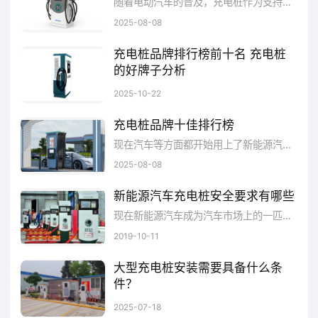
随着电动汽车的普及，充电桩作为支持电动车充电的基础设施越来越受到关注。市场上涌现了多个充电桩品牌，它们各具特色、技术创新，为用户提供便捷、高效的充电体验。选择一个好用的充电桩品牌至关重要，它关系到充电效率、安全性以及充电桩的耐用性。
2025-08-08
充电桩品牌排行榜前十名 充电桩
的好牌子分析
充电桩通过采用先进的电力电子技术和拓扑结构设计，主流直流快充设备的转换效率普遍达到90%以上，部分高端机型甚至突破95%。这意味着绝大多数输入电能都能有效转化为车载电池化学能，极大减少能量损耗。以80kW双枪直流桩为例，其单枪充电1小时即可满足新能源货车200公里续航需求。
2025-10-22
充电桩品牌十佳排行榜
现在汽车等方面都开始用上了新能源汽车，越来越多车行都开始使用了，那么其中充电桩是不可缺少了，什么是充电桩呢?充电桩其功能类似于加油站里面的加油机，可以固定在地面或墙壁，安装于公共建筑，比如公共楼宇、商场、公共停车场等和居民小区停车场或充电站内，可以根据不同的电压等级为各种型号的电动汽车充电。 充电桩具有方便快捷的特点。该充电器所占体积比较小，安装使用方便，具备220V交流电源即可安装和使用。无需雇佣专人值守，减少了人工成本，而且是自动进行工作的，现在越来越多的人开始使用新能源的出行工具了。
2025-08-08
对交流充电桩来说，首先交流充电桩成本
新能源汽车充电桩安全要求有哪些
低，施工也比较简单，对变压器的负荷也不是
现在新能源汽车成为汽车市场上的一匹黑马，有了新能源汽车怎么能少了新能源汽车充电桩呢!所以大家有了解过新能源汽车充电桩吗?
很大，小区的配电柜都可以直接去电安装。
2019-10-11
交流充电桩充电功率可高达7KW，只要是
大型充电桩安装需要具备什么条
件？
电动汽车，一般都支持交流充电，电动汽车有
随着新能源汽车的普及，大型充电桩的需求越来越大。但安装大型充电桩可不是随便找个地方插根桩那么简单，它需要满足一系列严格条件。
2025-07-18
两个充电口，一个是快充接口，一个是慢充接