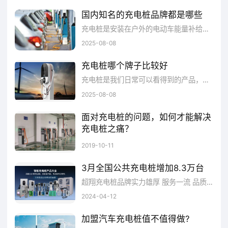
口。有一部分非国标电动汽车的充电接口可能
国内知名的充电桩品牌都是哪些
只能用交流，不能用直流充电桩。
充电桩是安装在户外的电动车能量补给装置。不管是公共充电桩还是私人充电桩，都需要较为过硬的产品质量。国内知名的充电桩品牌有哪些?以下品牌都不错。
2025-08-08
总的来说，直流充电桩和交流充电桩两个
充电桩哪个牌子比较好
各有各的优点，如果是新建设的小区，直接规
充电桩是我们日常可以看得到的产品，品牌也有很多。当然并不见得每个充电桩品牌都合适自己。因为市面上充电桩的品牌也是五花八门的，那到底选择什么样的品牌比较好呢?在这里经过网友投票等条件选出了比较好的比较好品牌。
划直流充电桩即可，如果有老旧小区，就采用
2025-08-08
交流充电桩的充电方式，这样既能满足用户的
面对充电桩的问题，如何才能解决
充电需求，也不会对小区变压器造成很大的负
充电桩之痛？
荷。
未来随着电动汽车和插电混合动力汽车的进一步普及，这个矛盾还会更加突出。那么应该如何认识充电桩?如何解决矛盾呢?
2019-10-11
3月全国公共充电桩增加8.3万台
超翔充电桩品牌实力雄厚 服务一流 品质优良！
2024-04-12
加盟汽车充电桩值不值得做?