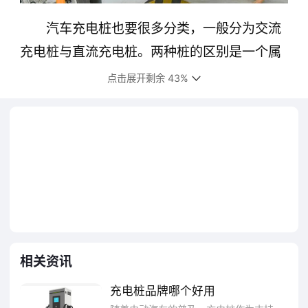
汽车充电桩也要很多分类，一般分为交流
充电桩与直流充电桩。两种桩的区别是一个属
于慢充，一个属于快充。交流充电桩充满电需
点击展开剩余 43%
要6-8个小时，直流充电桩充满电仅仅需要30
分钟-1小时。
从充电时间上考虑，直流充电桩有非常大
的优势，充电时间快的吸引力特别大。不过，
综合各方面因素考虑，则两种充电桩各有各的
应用场景，并且交流充电桩的市场看起来还更
大一些。
相关资讯
充电桩品牌哪个好用