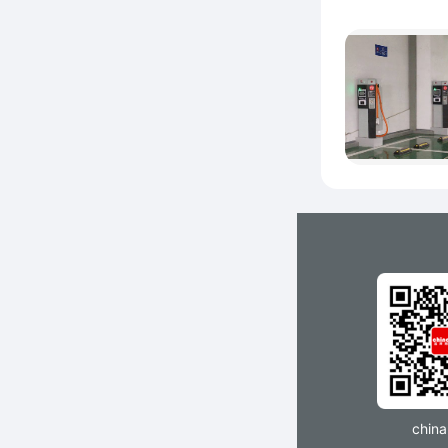
三
国
司直属
通/工
域提供
chin