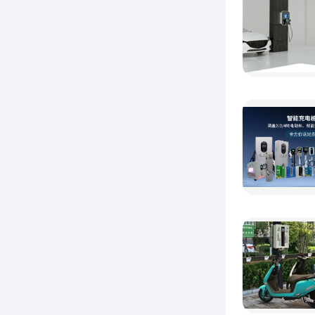
司，专
客户提
借助车
险等业
于用物
国内颇