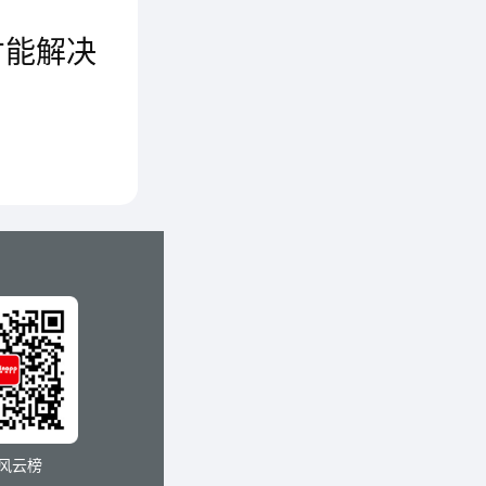
才能解决
未来随着电动汽车和插电混合动力汽车的进一步普及，这个矛盾还会更加突出。那么应该如何认识充电桩?如何解决矛盾呢?
电网公
/轨道交
环保等领
风云榜