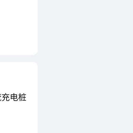
介绍一
势、用
电动车
流充电桩
在选择
利的电
汽车充电桩一般分为交流充电桩与直流充电桩。两种桩的区别是一个属于慢充，一个属于快充。交流充电桩充满电需要6-8个小时，直流充电桩充满电仅仅需要30分钟-1小时。从充电时间上考虑，直流充电桩有非常大的优势，充电时间快的吸引力特别大。