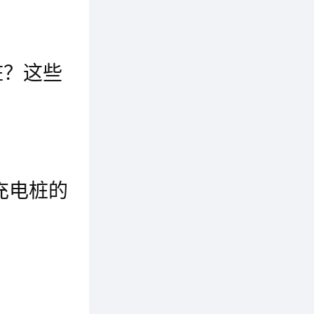
桩？这些
查看详
如今，市场上的电瓶车充电桩十虽多，但好像并不能满足人们的需求，由于质量方面有差距，很多人都喜欢去选择很知名的电瓶车充电桩品牌，特别是比较有出名的品牌。那么电瓶车充电桩哪个牌子比较好呢?在这里就为大家介绍几款比较不错的电瓶车充电桩，主要是这几款：驴充充、安科瑞、小绿人、猛犸充电、天天充电、小兔充充、易电充、闪开来电、叮叮智能、星星充电等。
充电桩的
充电桩通过采用先进的电力电子技术和拓扑结构设计，主流直流快充设备的转换效率普遍达到90%以上，部分高端机型甚至突破95%。这意味着绝大多数输入电能都能有效转化为车载电池化学能，极大减少能量损耗。以80kW双枪直流桩为例，其单枪充电1小时即可满足新能源货车200公里续航需求。
有限公