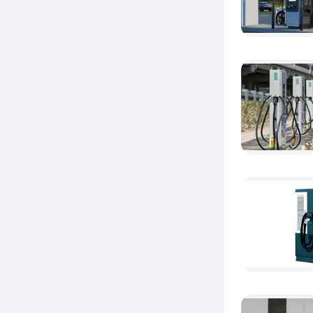
统生态
二
星