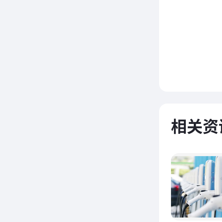
本
些备受
相关资
户口碑
用户还
充电桩