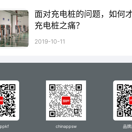
StarCharge
查看详情
面对充电桩的问题，如何
充电桩之痛？
2019-10-11
、NARI南瑞
电南瑞科技股份有限公司，国家
，江苏省著名商标，在智能电网
业控制/清洁能源/电力电子/节能
各全方位解决方案和产品设备。
appkf
chinappsw
品牌