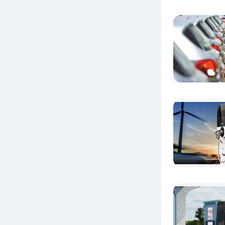
动出行
下
一
充
下，专
及互联