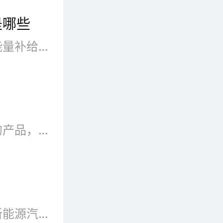
是哪些
充电桩是安装在户外的电动车能量补给装置。不管是公共充电桩还是私人充电桩，都需要较为过硬的产品质量。国内知名的充电桩品牌有哪些?以下品牌都不错。
：
充电桩是我们日常可以看得到的产品，品牌也有很多。当然并不见得每个充电桩品牌都合适自己。因为市面上充电桩的品牌也是五花八门的，那到底选择什么样的品牌比较好呢?在这里经过网友投票等条件选出了比较好的比较好品牌。
锐德旗
、运营
充电系
现在汽车等方面都开始用上了新能源汽车，越来越多车行都开始使用了，那么其中充电桩是不可缺少了，什么是充电桩呢?充电桩其功能类似于加油站里面的加油机，可以固定在地面或墙壁，安装于公共建筑，比如公共楼宇、商场、公共停车场等和居民小区停车场或充电站内，可以根据不同的电压等级为各种型号的电动汽车充电。 充电桩具有方便快捷的特点。该充电器所占体积比较小，安装使用方便，具备220V交流电源即可安装和使用。无需雇佣专人值守，减少了人工成本，而且是自动进行工作的，现在越来越多的人开始使用新能源的出行工具了。