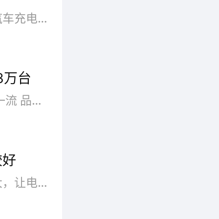
为全球
充电桩就是用来给我们的电动汽车充电用的,它的作用就像加油站里给燃油车加油的加油机。是常见的一种汽车充电的工具，这里为大家介绍几款知名的品牌。
服务，
金融保
3万台
，专注
超翔充电桩品牌实力雄厚 服务一流 品质优良！
发展为
较好
近些年来，新能源行业迅速扩大，让电瓶车充电桩品牌都在迅速发展，而这个作为发展具潜力的电瓶车充电桩，各类的品牌也是众多的，虽然这个电瓶车充电桩很受人们的欢迎，但是大家还是喜欢选择质量比较好的品牌，因为只有选择了质量好的，才能够长期使用，，那么哪个牌子比较好呢？在这里就为大家推荐一些，都是经过时间检验得出的好品牌，很受欢迎。
rge