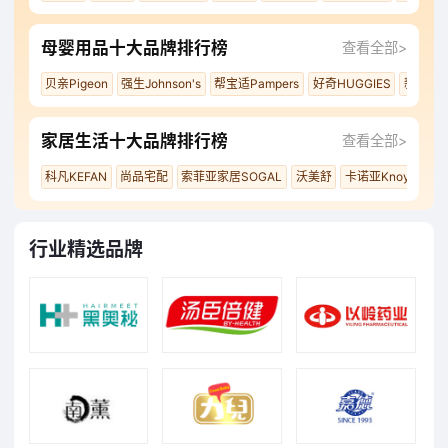
母婴用品十大品牌排行榜
查看全部>
贝亲Pigeon
强生Johnson's
帮宝适Pampers
好奇HUGGIES
新安怡A
家居生活十大品牌排行榜
查看全部>
科凡KEFAN
尚品宅配
索菲亚家居SOGAL
沃美舒
卡诺亚Knoya
伊
行业精选品牌