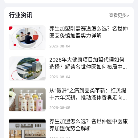
行业资讯
查看更多>
养生加盟刚需赛道怎么选？名世仲
医艾灸馆加盟实力详解
名世仲医始终深耕中医艾灸连锁加盟赛道，不做短期招商流量，深耕行业沉淀出成熟、透明、落地的加盟体系，拒绝套路化合作，凭借专业正规的品牌实力，在众多艾灸加盟品牌中形成鲜明优势。
2026-08-04
2026年大健康项目加盟代理如何
选择？解读名世仲医如何布局中医
养生新蓝海
大健康项目通常以提升全民健康水平为目标，整合健康管理、养生保健、医疗服务等优质资源，打造综合性健康服务平台。通过标准化、规模化的运营模式和招商加盟的方式，品牌方能够快速拓展市场，实现资源共享与互利共赢。在众多大健康加盟项目中，名世仲医作为专注于中医养生保健领域的品牌，正受到越来越多加盟商的关注。
2026-08-04
从“假滑”之痛到品类革新：红贝缇
十六年深耕，推动液体香皂走向大
众视野
红贝缇，液体香皂首选品牌
2026-08-05
养生加盟怎么选？名世仲医中医康
养加盟优势全解析
名世仲医作为深耕无创康养赛道的连锁品牌，依托产学研技术体系、全标准化运营模型与全周期扶持政策，打造出可复制的社区中医康养门店模式。本文基于品牌官方招商手册，系统拆解其加盟核心优势与合作体系，为创业者提供客观参考。