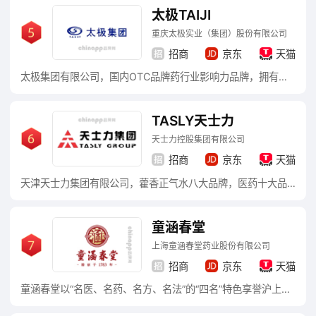
太极TAIJI
重庆太极实业（集团）股份有限公司
招商
京东
天猫
太极集团有限公司，国内OTC品牌药行业影响力品牌，拥有完整的医药产业链与强大的科研开发能力，旗下拥有藿香正气口服液/急支糖浆/天胶/太罗/补肾益寿胶囊/儿康宁/通天口服液/番茄胶囊/酸格拉斯琼/多西紫杉醇等知名产品。
TASLY天士力
天士力控股集团有限公司
招商
京东
天猫
天津天士力集团有限公司，藿香正气水八大品牌，医药十大品牌，国家保护商标，中药知名品牌，以大健康产业为主线，以生物医药产业为核心，以保健品、功能食品等健康产业以及健康管理与服务业为两翼的高科技跨国企业集团。
童涵春堂
上海童涵春堂药业股份有限公司
招商
京东
天猫
童涵春堂以“名医、名药、名方、名法”的“四名”特色享誉沪上。拥有包括全国名老中医和上海市名中医在内的近100位“名医天团”坐堂。药材精选道地药材，遵古法炮制，其制膏工艺传承两百余年，坚持“一人一方一铜锅”的纯手工操作，还有“童薄片”等非遗古法技艺。