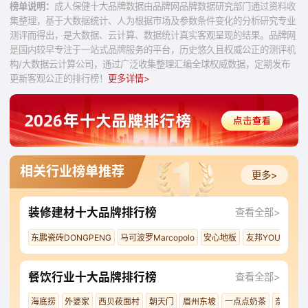
榜单说明：
成人保健十大品牌数据由品牌网品牌数据研究部门通过资料收
集整理，基于大数据统计、人为根据市场及参数条件变化的分析研究专业
测评而得出，是大数据、云计算、数据统计真实客观呈现的结果。品牌网
是国内较早专注于一站式品牌服务的平台，历史悠久且权威公正的测评机
构/大数据云计算公司，通过广泛收集整理汇编全球权威数据，定期发布
更新客观公正的排行榜！
更多详情>
相关行业榜单推荐
更多>
装修建材十大品牌排行榜
查看全部>
东鹏瓷砖DONGPENG
马可波罗Marcopolo
安心地板
友邦YOUPON
餐饮行业十大品牌排行榜
查看全部>
海底捞
外婆家
西贝莜面村
朝天门
眉州东坡
一点点奶茶
奈雪の